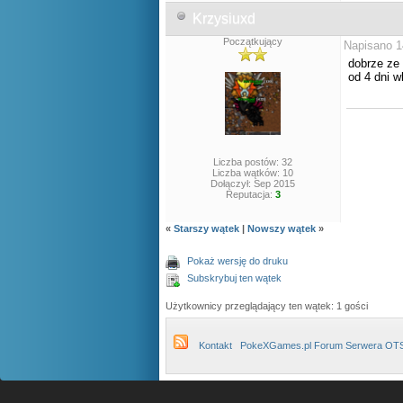
Krzysiuxd
Początkujący
Napisano 1
dobrze ze 
od 4 dni w
Liczba postów: 32
Liczba wątków: 10
Dołączył: Sep 2015
Reputacja:
3
«
Starszy wątek
|
Nowszy wątek
»
Pokaż wersję do druku
Subskrybuj ten wątek
Użytkownicy przeglądający ten wątek: 1 gości
Kontakt
PokeXGames.pl Forum Serwera OT