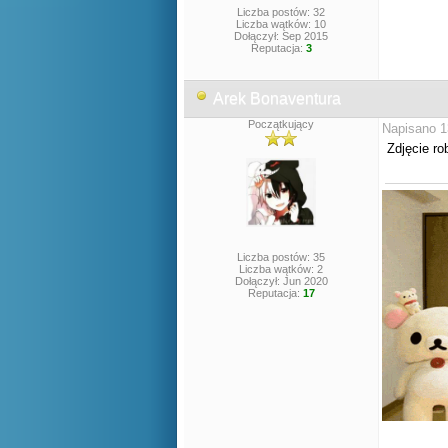
Liczba postów: 32
Liczba wątków: 10
Dołączył: Sep 2015
Reputacja:
3
Arek Bonaventura
Początkujący
Napisano 1
Zdjęcie r
Liczba postów: 35
Liczba wątków: 2
Dołączył: Jun 2020
Reputacja:
17