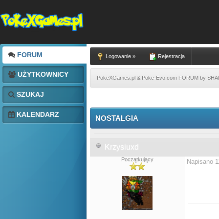
FORUM
Logowanie »
Rejestracja
UŻYTKOWNICY
PokeXGames.pl & Poke-Evo.com FORUM by SH
SZUKAJ
KALENDARZ
NOSTALGIA
Krzysiuxd
Początkujący
Napisano 1