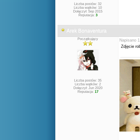
Liczba postów: 32
Liczba wątków: 10
Dołączył: Sep 2015
Reputacja:
3
Arek Bonaventura
Początkujący
Napisano 1
Zdjęcie r
Liczba postów: 35
Liczba wątków: 2
Dołączył: Jun 2020
Reputacja:
17