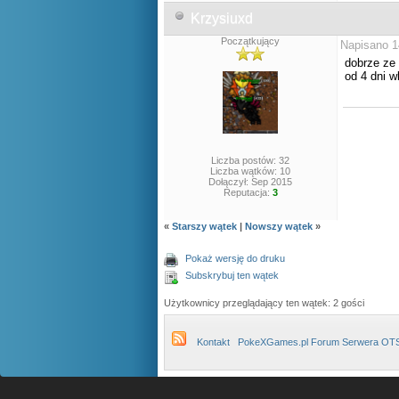
Krzysiuxd
Początkujący
Napisano 1
dobrze ze 
od 4 dni w
Liczba postów: 32
Liczba wątków: 10
Dołączył: Sep 2015
Reputacja:
3
«
Starszy wątek
|
Nowszy wątek
»
Pokaż wersję do druku
Subskrybuj ten wątek
Użytkownicy przeglądający ten wątek: 2 gości
Kontakt
PokeXGames.pl Forum Serwera OT