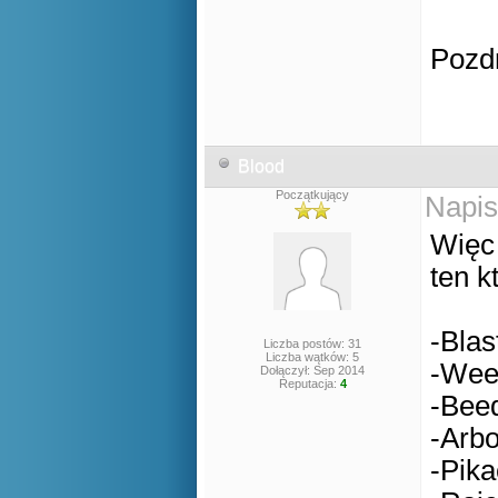
Pozd
Blood
Początkujący
Napis
Więc 
ten k
-Bla
Liczba postów: 31
Liczba wątków: 5
-Wee
Dołączył: Sep 2014
Reputacja:
4
-Beed
-Arbo
-Pika