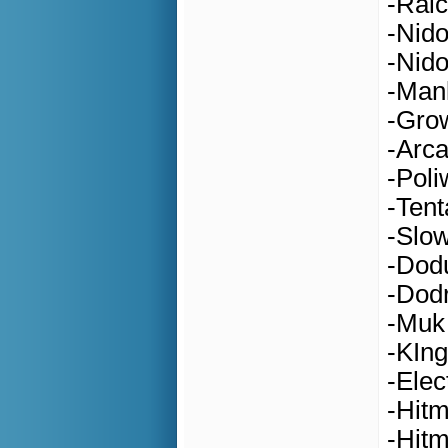
-Raic
-Nid
-Nid
-Man
-Grow
-Arca
-Poli
-Tent
-Slow
-Dod
-Dodr
-Muk
-KIng
-Ele
-Hitm
-Hit