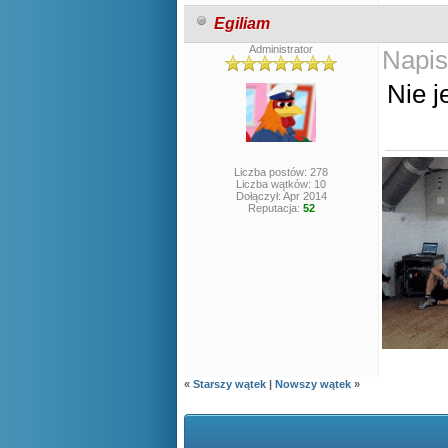
Egiliam
Administrator
Napis
Nie j
Liczba postów: 278
Liczba wątków: 10
Dołączył: Apr 2014
Reputacja:
52
«
Starszy wątek
|
Nowszy wątek
»