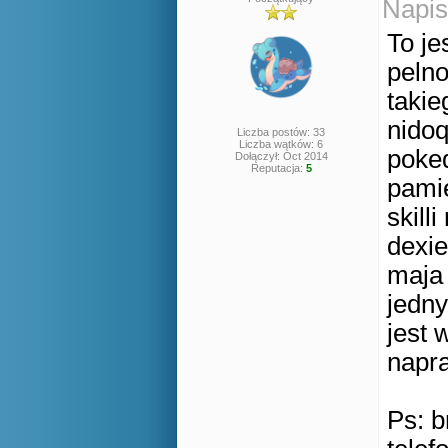
Napis
To je
pelno
takie
nidoq
Liczba postów: 33
Liczba wątków: 6
poked
Dołączył: Oct 2014
Reputacja:
5
pamie
skill
dexie
maja 
jedn
jest 
napr
Ps: b