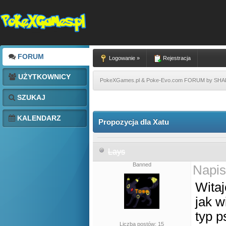
FORUM
Logowanie »
Rejestracja
UŻYTKOWNICY
PokeXGames.pl & Poke-Evo.com FORUM by SH
SZUKAJ
KALENDARZ
Propozycja dla Xatu
Lays
Banned
Napis
Witaj
jak w
typ p
Liczba postów: 15