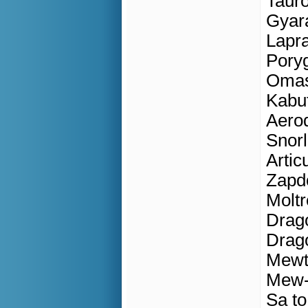
Tauro
Gyar
Lapr
Poryg
Omast
Kabut
Aerod
Snor
Articu
Zapdo
Moltre
Drago
Drago
Mewtw
Mew-p
Sa to