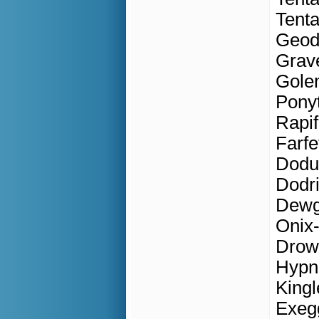
Tenta
Geod
Grave
Gole
Ponyt
Rapif
Farfe
Doduo
Dodri
Dewg
Onix-
Drowz
Hypno
King
Exegg