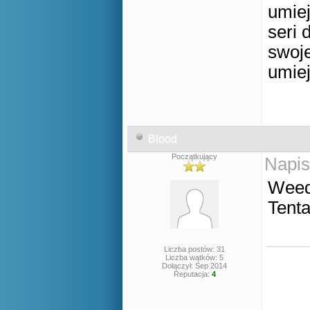
umiej
seri 
swoj
umiej
Blood
Początkujący
Napis
Weedl
Tenta
Liczba postów: 31
Liczba wątków: 5
Dołączył: Sep 2014
Reputacja:
4