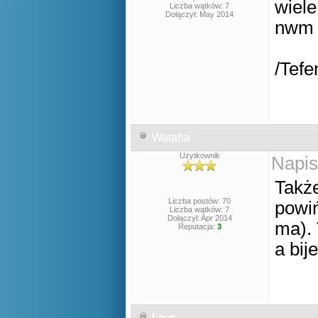
wiele
Liczba wątków: 7
Dołączył: May 2014
nwm F
/Tefe
Wataha
Użytkownik
Napis
Także
Liczba postów: 70
powiń
Liczba wątków: 7
Dołączył: Apr 2014
ma). 
Reputacja:
3
a bij
Lays