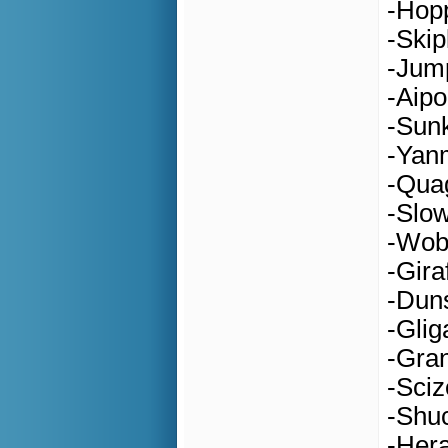
-Hopp
-Skip
-Jump
-Aip
-Sunk
-Yan
-Quag
-Slow
-Wobb
-Gira
-Duns
-Glig
-Gran
-Sci
-Shu
-Her