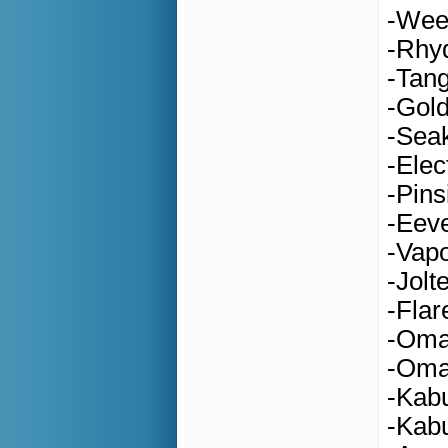
-Wee
-Rhy
-Tang
-Gold
-Seak
-Ele
-Pins
-Eeve
-Vapo
-Jolt
-Flar
-Oma
-Oma
-Kab
-Kabu