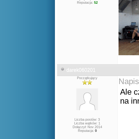
Reputacja:
52
darek060201
Początkujący
Napis
Ale 
na in
Liczba postów: 3
Liczba wątków: 1
Dołączył: Nov 2014
Reputacja:
0