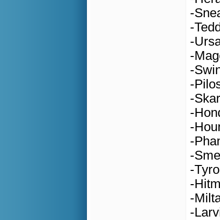
-Snea
-Tedd
-Urs
-Mag
-Swin
-Pil
-Skar
-Hond
-Hou
-Phan
-Smea
-Tyr
-Hit
-Milt
-Larv