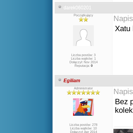
darek060201
Początkujący
Napis
Xatu 
Liczba postów: 3
Liczba wątków: 1
Dołączył: Nov 2014
Reputacja:
0
Egiliam
Administrator
Napis
Bez 
kolek
Liczba postów: 278
Liczba wątków: 10
Dołączył: Apr 2014