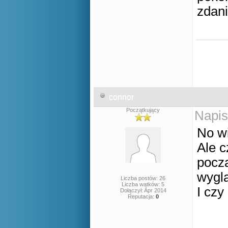
zdan
connor
Początkujący
Napis
No w
Ale 
począ
wygl
Liczba postów: 26
Liczba wątków: 5
I czy
Dołączył: Apr 2014
Reputacja:
0