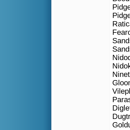
Pidge
Pidgeo
Ratic
Fearo
Sand
Sands
Nidoq
Nidok
Ninet
Gloom
Vilep
Paras
Digle
Dugtr
Goldu