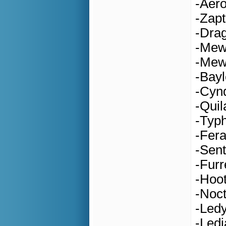
-Aer
-Zapt
-Drag
-Mewt
-Mew 
-Bayl
-Cynd
-Quil
-Typ
-Fera
-Sent
-Furr
-Hoot
-Noct
-Ledy
-Led