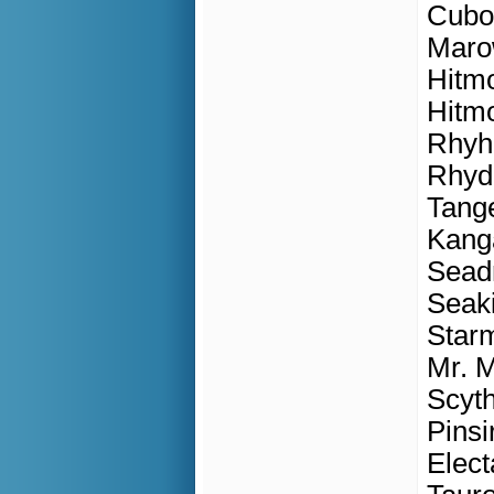
Cubo
Maro
Hitmo
Hitmo
Rhyho
Rhydo
Tange
Kang
Seadr
Seak
Star
Mr. M
Scyth
Pinsi
Elect