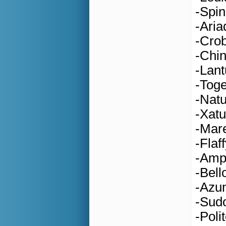
-Spin
-Aria
-Crob
-Chin
-Lant
-Toge
-Natu
-Xatu
-Mare
-Flaff
-Amph
-Bell
-Azum
-Sud
-Poli