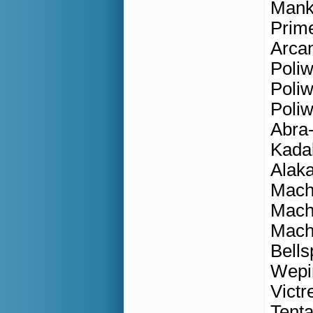
Manke
Prime
Arcan
Poli
Poliw
Poliw
Abra-
Kadab
Alaka
Macho
Macho
Macha
Bells
Wepin
Victr
Tent