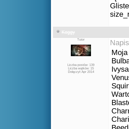
Koggy
Tutor
Napis
Moja 
Bulba
Liczba postów: 139
Ivysa
Liczba wątków: 15
Dołączył: Apr 2014
Venus
Squir
Warto
Blast
Charm
Chariz
Beedr