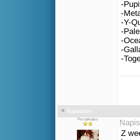
-Pupi
-Meta
-Y-Qu
-Pale
-Oce
-Gall
-Toge
Rapsodian
Początkujący
Napis
Z wee