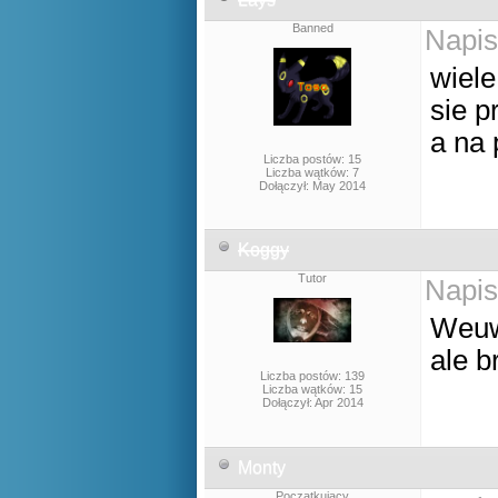
Banned
Napis
wiel
sie p
a na 
Liczba postów: 15
Liczba wątków: 7
Dołączył: May 2014
Koggy
Tutor
Napis
Weuw
ale b
Liczba postów: 139
Liczba wątków: 15
Dołączył: Apr 2014
Monty
Początkujący