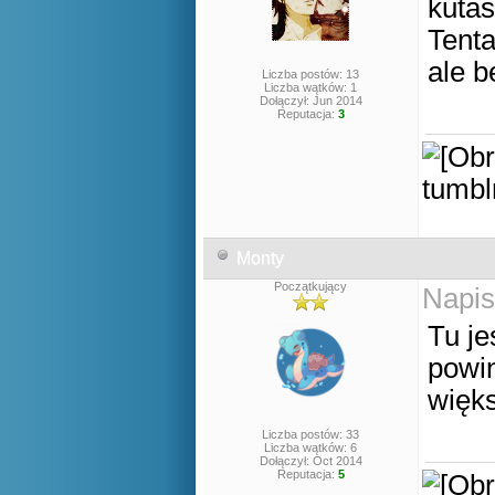
kutas
Tenta
ale b
Liczba postów: 13
Liczba wątków: 1
Dołączył: Jun 2014
Reputacja:
3
Monty
Początkujący
Napis
Tu je
powin
więk
Liczba postów: 33
Liczba wątków: 6
Dołączył: Oct 2014
Reputacja:
5