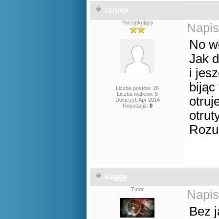
connor
Początkujący
Napis
No wł
Jak d
i jes
bijąc
Liczba postów: 26
Liczba wątków: 5
otruj
Dołączył: Apr 2014
Reputacja:
0
otrut
Rozu
Koggy
Tutor
Napis
Bez j