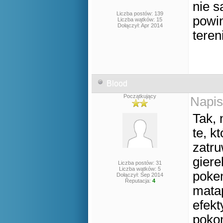
nie s
Liczba postów: 139
powin
Liczba wątków: 15
Dołączył: Apr 2014
teren
Blood
Początkujący
Napis
Tak, 
te, k
zatru
giere
Liczba postów: 31
Liczba wątków: 5
poke
Dołączył: Sep 2014
Reputacja:
4
matap
efekt
pokom