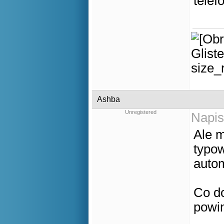
telef
Ashba
Unregistered
Napis
Ale m
typow
autom
Co do
powi