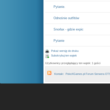
Pytanie.
Odnośnie outfitów
Snorlax - gdzie expic
Pytanie
Pokaż wersję do druku
Subskrybuj ten wątek
Użytkownicy przeglądający ten wątek: 1 gości
Kontakt
PokeXGames.pl Forum Serwera OT