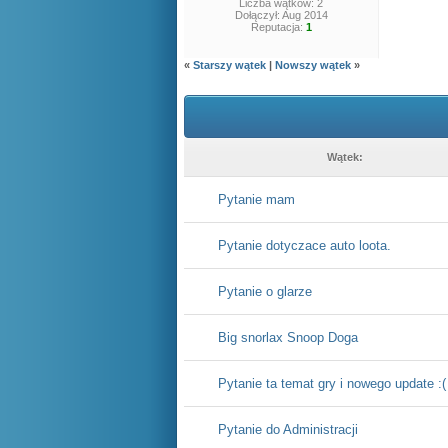
Liczba wątków: 2
Dołączył: Aug 2014
Reputacja:
1
«
Starszy wątek
|
Nowszy wątek
»
Wątek:
Pytanie mam
Pytanie dotyczace auto loota.
Pytanie o glarze
Big snorlax Snoop Doga
Pytanie ta temat gry i nowego update :(
Pytanie do Administracji