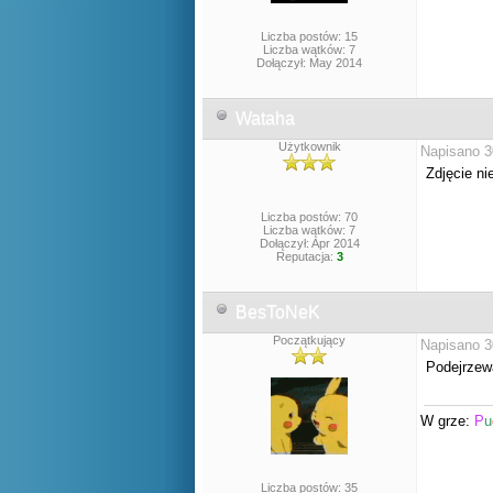
Liczba postów: 15
Liczba wątków: 7
Dołączył: May 2014
Wataha
Użytkownik
Napisano 3
Zdjęcie ni
Liczba postów: 70
Liczba wątków: 7
Dołączył: Apr 2014
Reputacja:
3
BesToNeK
Początkujący
Napisano 3
Podejrzewa
W grze:
P
u
Liczba postów: 35