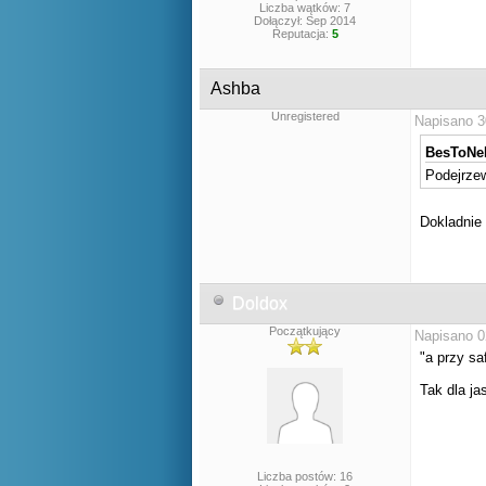
Liczba wątków: 7
Dołączył: Sep 2014
Reputacja:
5
Ashba
Unregistered
Napisano 3
BesToNeK
Podejrzew
Dokladnie
Doldox
Początkujący
Napisano 0
"a przy saf
Tak dla ja
Liczba postów: 16