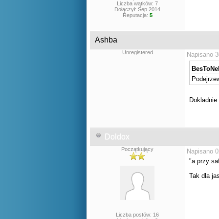
Liczba wątków: 7
Dołączył: Sep 2014
Reputacja:
5
Ashba
Unregistered
Napisano 3
BesToNeK
Podejrzew
Dokladnie
Doldox
Początkujący
Napisano 0
"a przy saf
Tak dla ja
Liczba postów: 16