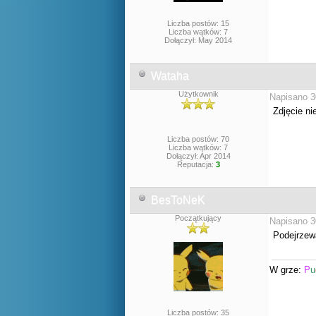
Liczba postów: 15
Liczba wątków: 7
Dołączył: May 2014
Wataha
Użytkownik
Napisano 3
Zdjęcie ni
Liczba postów: 70
Liczba wątków: 7
Dołączył: Apr 2014
Reputacja:
3
BesToNeK
Początkujący
Napisano 3
Podejrzewa
W grze:
P
u
Liczba postów: 35