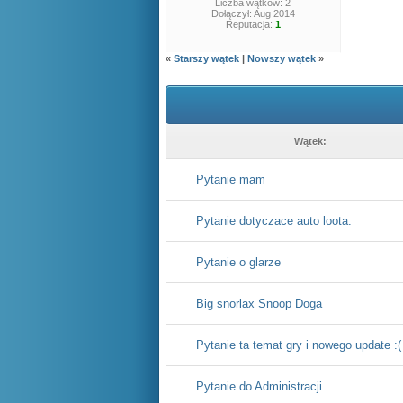
Liczba wątków: 2
Dołączył: Aug 2014
Reputacja:
1
«
Starszy wątek
|
Nowszy wątek
»
Wątek:
Pytanie mam
Pytanie dotyczace auto loota.
Pytanie o glarze
Big snorlax Snoop Doga
Pytanie ta temat gry i nowego update :(
Pytanie do Administracji