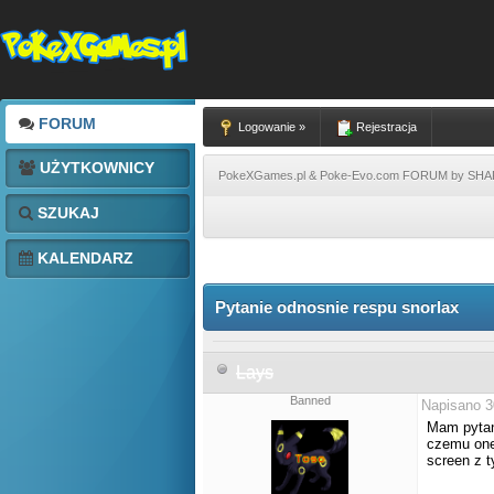
FORUM
Logowanie »
Rejestracja
UŻYTKOWNICY
PokeXGames.pl & Poke-Evo.com FORUM by SH
SZUKAJ
KALENDARZ
Pytanie odnosnie respu snorlax
Lays
Banned
Napisano 3
Mam pytan
czemu one 
screen z 