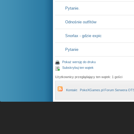
Pytanie.
Odnośnie outfitów
Snorlax - gdzie expic
Pytanie
Pokaż wersję do druku
Subskrybuj ten wątek
Użytkownicy przeglądający ten wątek: 1 gości
Kontakt
PokeXGames.pl Forum Serwera OT