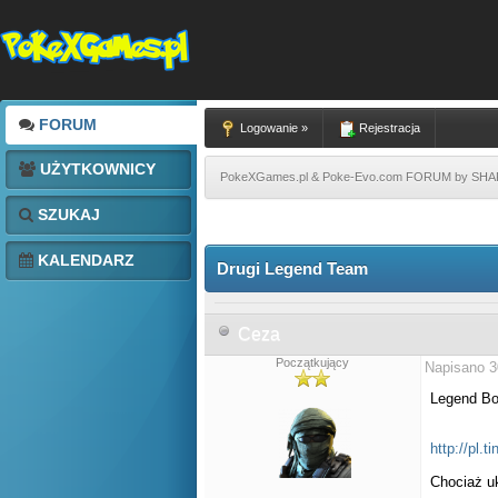
FORUM
Logowanie »
Rejestracja
UŻYTKOWNICY
PokeXGames.pl & Poke-Evo.com FORUM by SH
SZUKAJ
KALENDARZ
Drugi Legend Team
Ceza
Początkujący
Napisano 3
Legend Bo
http://pl.
Chociaż u