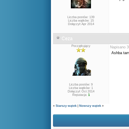
Liczba postów: 139
Liczba wątków: 15
Dołączył: Apr 2014
Ceza
Początkujący
Napisano 3
Ashba tam
Liczba postów: 9
Liczba wątków: 1
Dołączył: Oct 2014
Reputacja:
1
«
Starszy wątek
|
Nowszy wątek
»