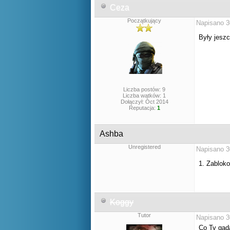
Ceza
Początkujący
Napisano 3
Były jeszc
Liczba postów: 9
Liczba wątków: 1
Dołączył: Oct 2014
Reputacja:
1
Ashba
Unregistered
Napisano 3
1. Zablok
Koggy
Tutor
Napisano 3
Co Ty gada