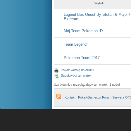
Wątek:
Legend Box Quest By Stefan & Major / 
Extreme
Mój Team Pokemon :D
Team Legend
Pokemon Team 2017
Pokaż wersję do druku
Subskrybuj ten wątek
Użytkownicy przeglądający ten wątek: 1 gości
Kontakt
PokeXGames.pl Forum Serwera OT