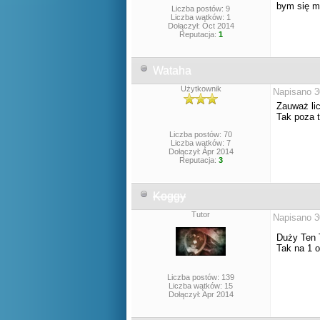
bym się 
Liczba postów: 9
Liczba wątków: 1
Dołączył: Oct 2014
Reputacja:
1
Wataha
Użytkownik
Napisano 3
Zauważ lic
Tak poza t
Liczba postów: 70
Liczba wątków: 7
Dołączył: Apr 2014
Reputacja:
3
Koggy
Tutor
Napisano 3
Duży Ten
Tak na 1 
Liczba postów: 139
Liczba wątków: 15
Dołączył: Apr 2014