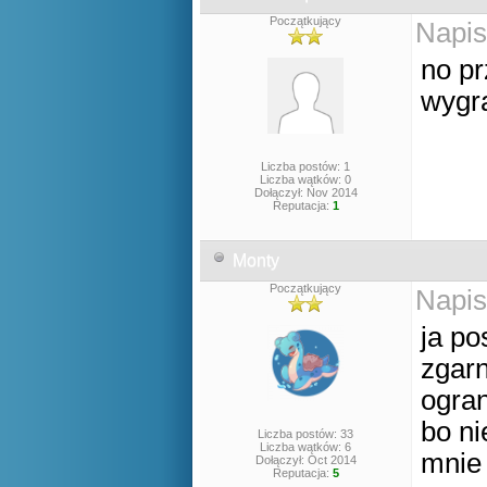
Początkujący
Napis
no pr
wygra
Liczba postów: 1
Liczba wątków: 0
Dołączył: Nov 2014
Reputacja:
1
Monty
Początkujący
Napis
ja po
zgarn
ogran
bo ni
Liczba postów: 33
Liczba wątków: 6
mnie 
Dołączył: Oct 2014
Reputacja:
5