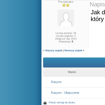
Początkujący
Napis
Jak d
który
Liczba postów: 26
Liczba wątków: 5
Dołączył: Apr 2014
Reputacja:
0
«
Starszy wątek
|
Nowszy wątek
»
Wątek:
Kasyno
Kasyno - Ulepszenie
Pokaż wersję do druku