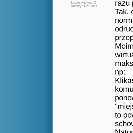
razu 
Liczba wątków: 2
Dołączył: Oct 2014
Tak, 
norma
odruc
prze
Moim 
wirtu
maks
np:
Klika
komun
pono
"miej
to po
schow
Natom