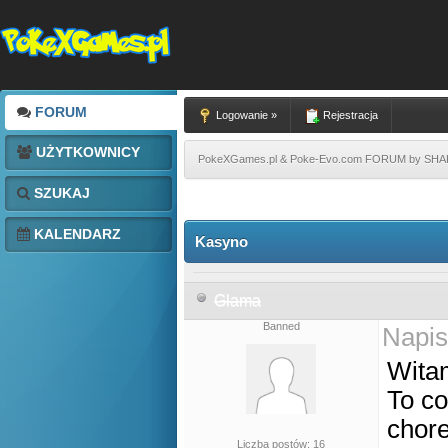
FORUM
Logowanie »
Rejestracja
UŻYTKOWNICY
PokeXGames.pl & Poke-Evo.com FORUM by SH
SZUKAJ
KALENDARZ
Kasyno
Glama
Banned
Napis
Wita
To co
chor
Liczba postów: 16