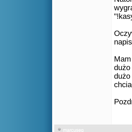
wygr
"!kas
Oczyw
napis
Mam n
dużo
dużo 
chcia
Pozd
marcuseq