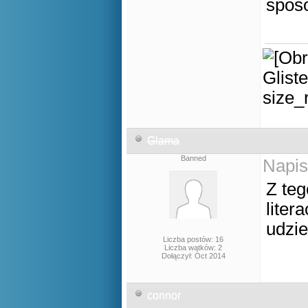
spos
Glama
Banned
Napis
Z teg
liter
udzie
Liczba postów: 16
Liczba wątków: 2
Dołączył: Oct 2014
connor