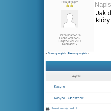
Początkujący
Napis
Jak d
który
Liczba postów: 26
Liczba wątków: 5
Dołączył: Apr 2014
Reputacja:
0
«
Starszy wątek
|
Nowszy wątek
»
Wątek:
Kasyno
Kasyno - Ulepszenie
Pokaż wersję do druku