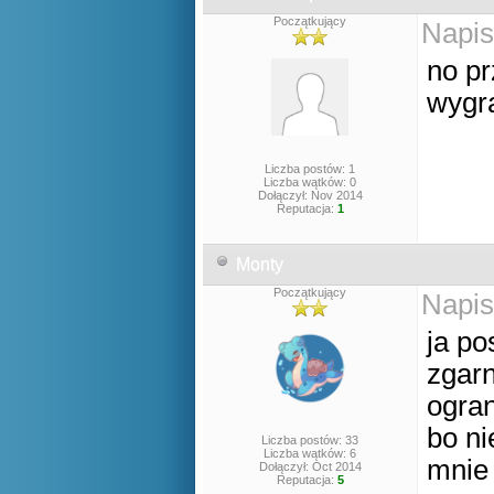
Początkujący
Napis
no pr
wygra
Liczba postów: 1
Liczba wątków: 0
Dołączył: Nov 2014
Reputacja:
1
Monty
Początkujący
Napis
ja po
zgarn
ogran
bo ni
Liczba postów: 33
Liczba wątków: 6
mnie 
Dołączył: Oct 2014
Reputacja:
5