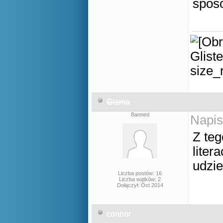
spos
Glama
Banned
Napis
Z teg
liter
udzie
Liczba postów: 16
Liczba wątków: 2
Dołączył: Oct 2014
connor