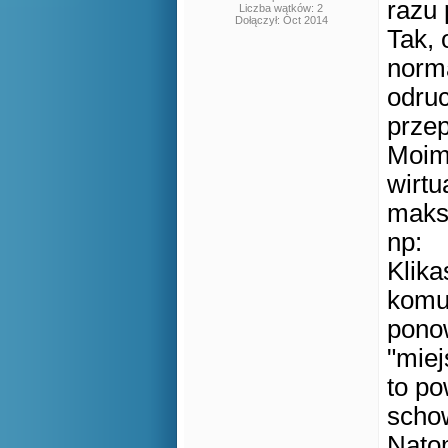
razu 
Liczba wątków: 2
Dołączył: Oct 2014
Tak, 
norma
odruc
prze
Moim 
wirtu
maks
np:
Klika
komun
pono
"miej
to po
schow
Natom