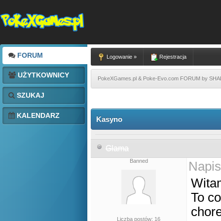
FORUM
Logowanie »
Rejestracja
UŻYTKOWNICY
PokeXGames.pl & Poke-Evo.com FORUM by SH
SZUKAJ
KALENDARZ
Kasyno
Glama
Banned
Napis
Wita
To co
chor
Liczba postów: 16