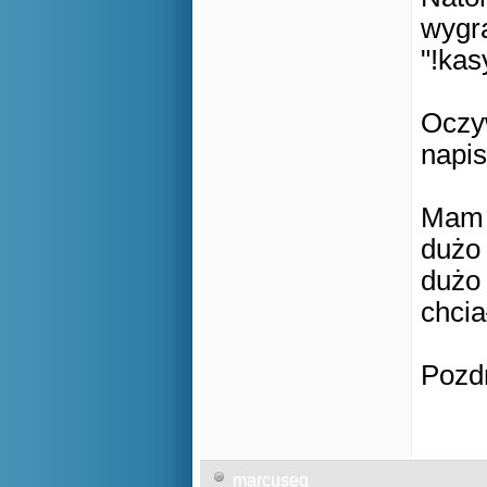
wygr
"!kas
Oczyw
napis
Mam n
dużo
dużo 
chcia
Pozd
marcuseq