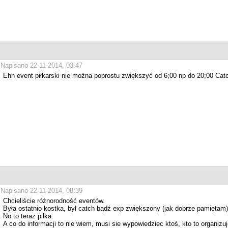
Napisano 22-11-2014, 03:47
Ehh event piłkarski nie można poprostu zwiększyć od 6;00 np do 20;00 Catch
Napisano 22-11-2014, 08:39
Chcieliście różnorodność eventów.
Była ostatnio kostka, był catch bądź exp zwiększony (jak dobrze pamiętam
No to teraz piłka.
A co do informacji to nie wiem, musi sie wypowiedziec ktoś, kto to organiz