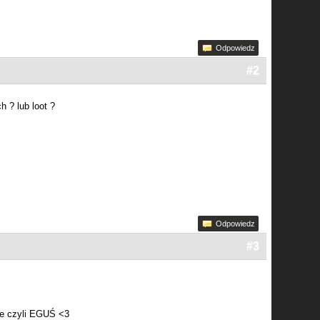
Odpowiedz
#2
 ? lub loot ?
Odpowiedz
#3
)
uje czyli EGUŚ <3