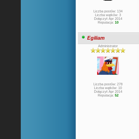
Liczba postów: 134
Liczba wątków: 3
Dołączył: Apr 2014
Reputacja:
10
Egiliam
Administrator
Liczba postów: 278
Liczba wątków: 10
Dołączył: Apr 2014
Reputacja:
52