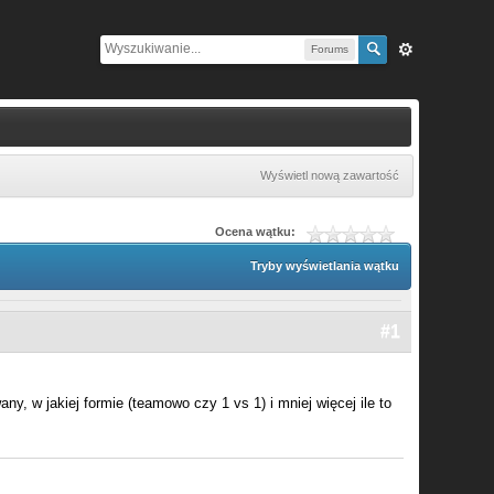
Forums
Wyświetl nową zawartość
Ocena wątku:
Tryby wyświetlania wątku
#1
wany, w jakiej formie (teamowo czy 1 vs 1) i mniej więcej ile to