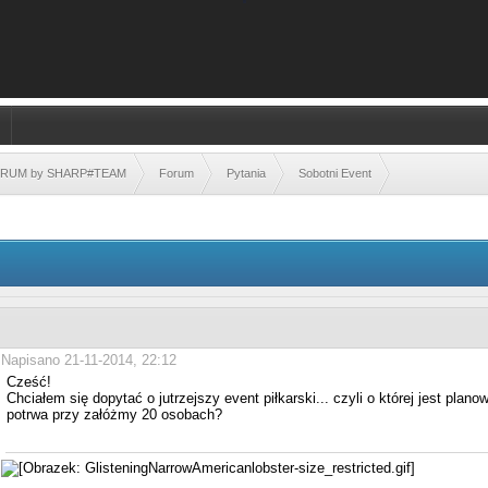
FORUM by SHARP#TEAM
Forum
Pytania
Sobotni Event
Napisano 21-11-2014, 22:12
Cześć!
Chciałem się dopytać o jutrzejszy event piłkarski... czyli o której jest plano
potrwa przy załóżmy 20 osobach?