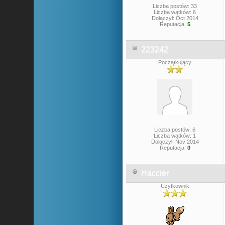
Liczba postów: 33
Liczba wątków: 6
Dołączył: Oct 2014
Reputacja:
5
223242
Początkujący
Liczba postów: 6
Liczba wątków: 1
Dołączył: Nov 2014
Reputacja:
0
Haccier
Użytkownik