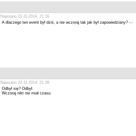
Napisano 22-11-2014, 21:16
A dlaczego ten event był dziś, a nie wczoraj tak jak był zapowiedziany? -.-
Napisano 22-11-2014, 21:39
Odbył się? Odbył.
Wczoraj nikt nie miał czasu.