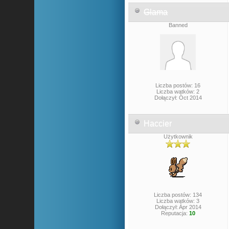
Glama
Banned
Liczba postów: 16
Liczba wątków: 2
Dołączył: Oct 2014
Haccier
Użytkownik
Liczba postów: 134
Liczba wątków: 3
Dołączył: Apr 2014
Reputacja:
10