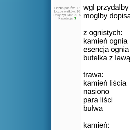
wgl przydalby 
Liczba postów: 17
Liczba wątków: 10
moglby dopis
Dołączył: Mar 2015
Reputacja:
3
z ognistych:
kamień ognia
esencja ognia
butelka z law
trawa:
kamień liścia
nasiono
para liści
bulwa
kamień: