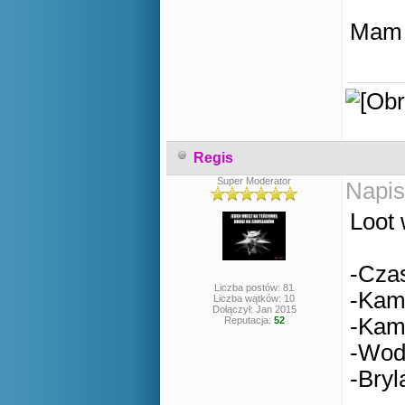
Mam n
Regis
Super Moderator
Napis
Loot 
-Cza
Liczba postów: 81
-Kam
Liczba wątków: 10
Dołączył: Jan 2015
-Kam
Reputacja:
52
-Wod
-Bryl