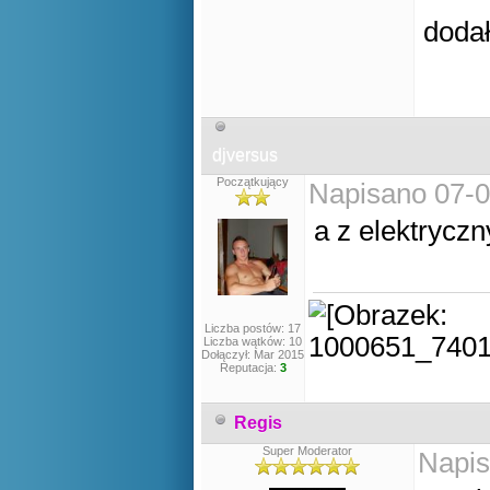
doda
djversus
Początkujący
Napisano 07-0
a z elektrycz
Liczba postów: 17
Liczba wątków: 10
Dołączył: Mar 2015
Reputacja:
3
Regis
Super Moderator
Napis