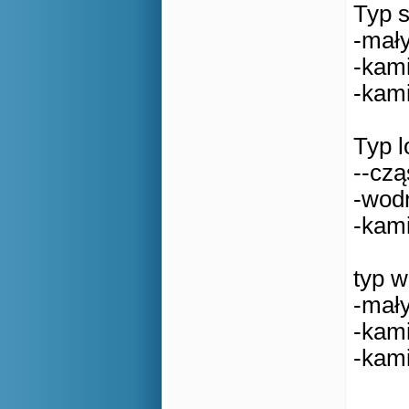
Typ s
-mał
-kam
-kami
Typ 
--cz
-wod
-kam
typ w
-mał
-kam
-kam