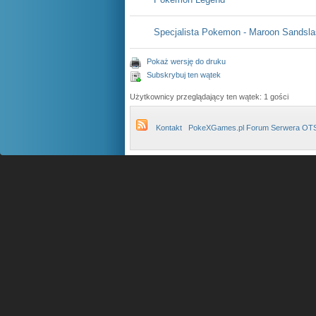
Specjalista Pokemon - Maroon Sandsl
Pokaż wersję do druku
Subskrybuj ten wątek
Użytkownicy przeglądający ten wątek: 1 gości
Kontakt
PokeXGames.pl Forum Serwera OT