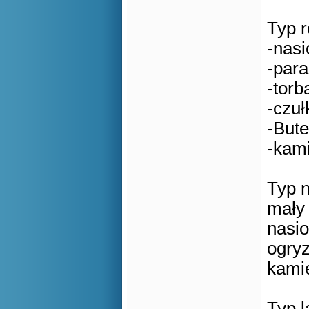
Typ r
-nas
-para 
-torb
-czuł
-Bute
-kam
Typ 
mały
nasi
ogry
kami
Typ l