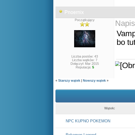
Pnoernix
Początkujący
Napis
Vampi
bo tu
Liczba postów: 43
Liczba wątków: 7
Dołączył: Mar 2015
Reputacja:
5
«
Starszy wątek
|
Nowszy wątek
»
Wątek:
NPC KUPNO POKEMON
Pokemon Legend