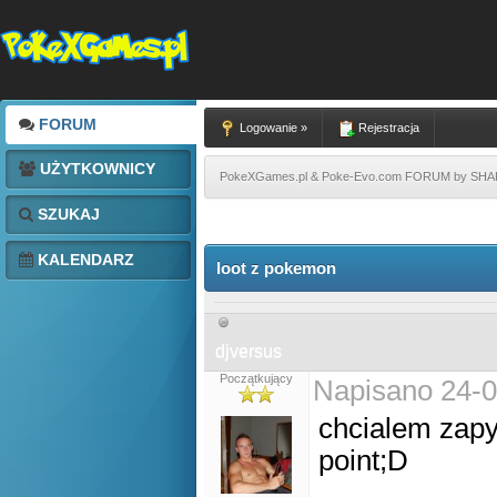
FORUM
Logowanie »
Rejestracja
UŻYTKOWNICY
PokeXGames.pl & Poke-Evo.com FORUM by SH
SZUKAJ
KALENDARZ
loot z pokemon
djversus
Początkujący
Napisano 24-0
chcialem zapy
point;D