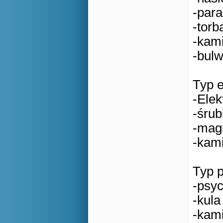
-para 
-torb
-kami
-bulw
Typ e
-Elek
-śru
-mag
-kam
Typ p
-psyc
-kula
-kam