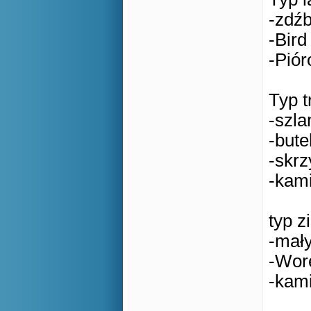
-zdźb
-Bird
-Piór
Typ t
-szl
-bute
-skrz
-kami
typ z
-mał
-Wor
-kam