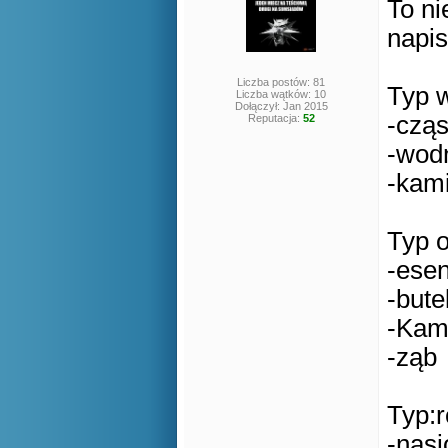
To ni
napi
Liczba postów: 81
Typ 
Liczba wątków: 10
Dołączył: Jan 2015
-czą
Reputacja:
52
-wod
-kam
Typ o
-esen
-bute
-Kam
-ząb
Typ:r
-nas