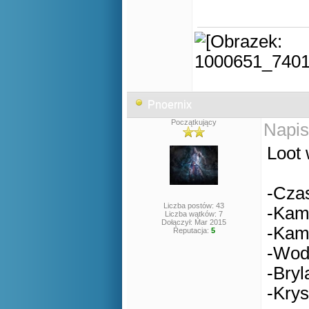
Pnoernix
Początkujący
Napis
Loot 
-Cza
Liczba postów: 43
-Kam
Liczba wątków: 7
Dołączył: Mar 2015
-Kam
Reputacja:
5
-Wod
-Bryl
-Kry