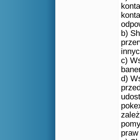
konta
konta
odpow
b) S
przer
innyc
c) Ws
banem
d) Ws
przed
udos
pokex
zależ
pomy
praw