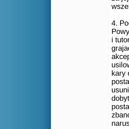
wszel
4. P
Powy
i tut
graj
akcep
usil
kary 
posta
usuni
dobyt
posta
zbano
narus