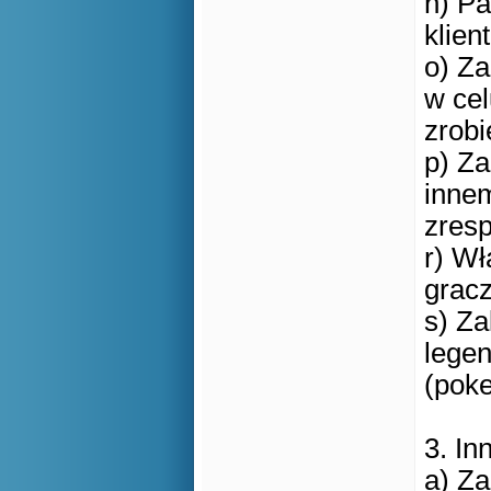
n) Pa
klien
o) Za
w cel
zrobi
p) Za
inne
zresp
r) Wł
grac
s) Z
lege
(poke
3. In
a) Za