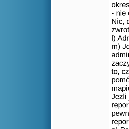
okres
- nie
Nic, 
zwrot
l) Ad
m) Je
admin
zaczy
to, c
pomó
mapie
Jezli
repor
pewno
repo