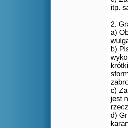
itp. 
2. Gr
a) Ob
wulga
b) Pi
wyko
krótk
sfor
zabro
c) Za
jest 
rzecz
d) Gr
kara