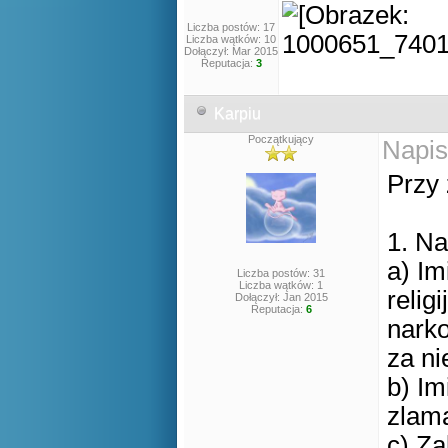
Liczba postów: 17
Liczba wątków: 10
Dołączył: Mar 2015
Reputacja:
3
Karpiu
Początkujący
Napis
Przy 
1. N
a) Im
Liczba postów: 31
Liczba wątków: 1
relig
Dołączył: Jan 2015
Reputacja:
6
narko
za n
b) Im
zlam
c) Za