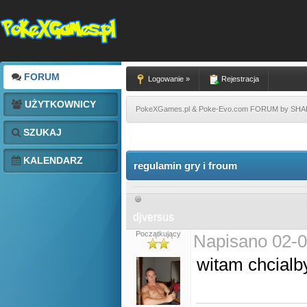
FORUM
Logowanie »
Rejestracja
UŻYTKOWNICY
PokeXGames.pl & Poke-Evo.com FORUM by SH
SZUKAJ
KALENDARZ
regulamin gry i froum
djversus
Początkujący
Napisano 02-0
witam chcialb