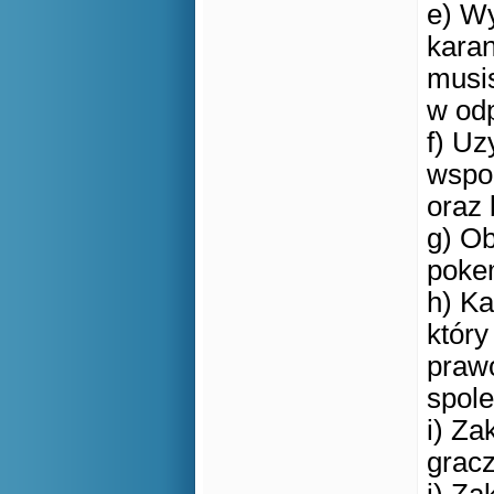
e) Wy
karan
musis
w od
f) Uz
wspom
oraz 
g) Ob
pok
h) Ka
który
praw
spol
i) Za
grac