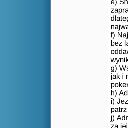
e) S
zapr
dlate
najw
f) Na
bez l
odda
wynik
g) Ws
jak i
poke
h) Ad
i) Je
patrz
j) Ad
za je