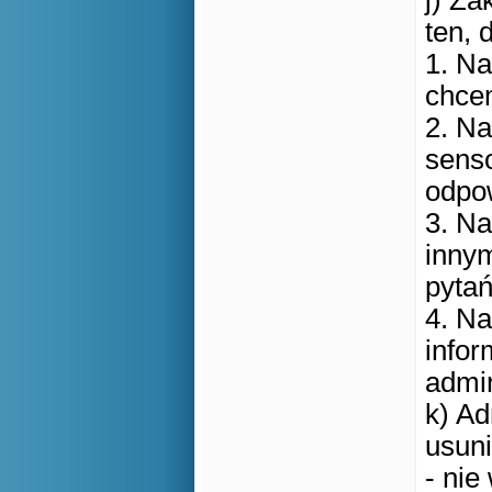
j) Za
ten, 
1. Na
chce
2. N
senso
odpow
3. N
innym
pytań
4. N
infor
admin
k) Ad
usuni
- nie