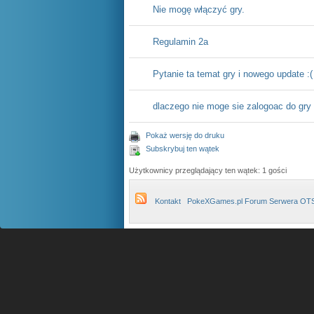
Nie mogę włączyć gry.
Regulamin 2a
Pytanie ta temat gry i nowego update :(
dlaczego nie moge sie zalogoac do gry
Pokaż wersję do druku
Subskrybuj ten wątek
Użytkownicy przeglądający ten wątek: 1 gości
Kontakt
PokeXGames.pl Forum Serwera OT