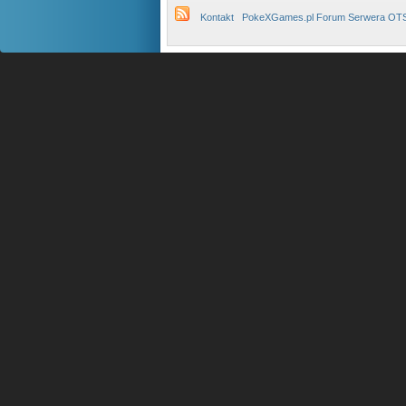
Kontakt
PokeXGames.pl Forum Serwera OT