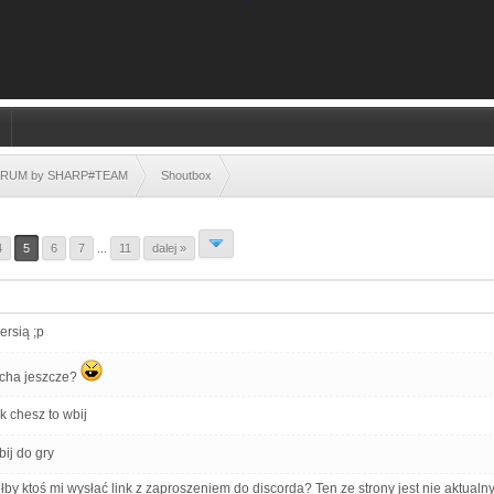
FORUM by SHARP#TEAM
Shoutbox
4
5
6
7
...
11
dalej »
ersią ;p
cha jeszcze?
k chesz to wbij
ij do gry
łby ktoś mi wysłać link z zaproszeniem do discorda? Ten ze strony jest nie aktualn