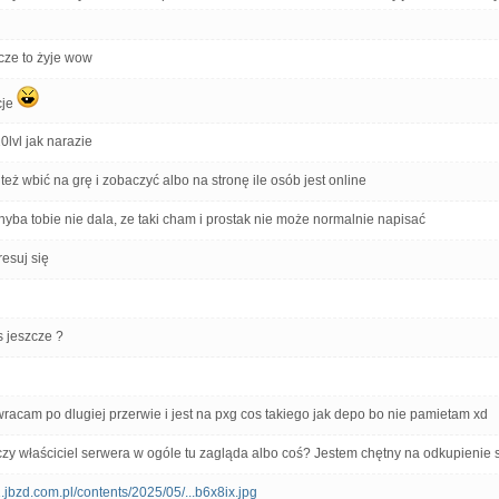
zcze to żyje wow
cje
0lvl jak narazie
eż wbić na grę i zobaczyć albo na stronę ile osób jest online
hyba tobie nie dala, ze taki cham i prostak nie może normalnie napisać
resuj się
s jeszcze ?
wracam po dlugiej przerwie i jest na pxg cos takiego jak depo bo nie pamietam xd
czy właściciel serwera w ogóle tu zagląda albo coś? Jestem chętny na odkupienie s
i1.jbzd.com.pl/contents/2025/05/...b6x8ix.jpg