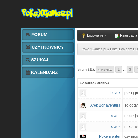
FORUM
Logowanie »
Rejestracja
UŻYTKOWNICY
PokeXGames.pl & Poke-Evo.com 
SZUKAJ
Strony (11):
« wstecz
1
...
3
KALENDARZ
Shoutbox archive
Levux
pełną pi
Arek Bonaventura
To oddy
siwek
naxer ja
siwek
naxer wb
Pokermaster
czy móg