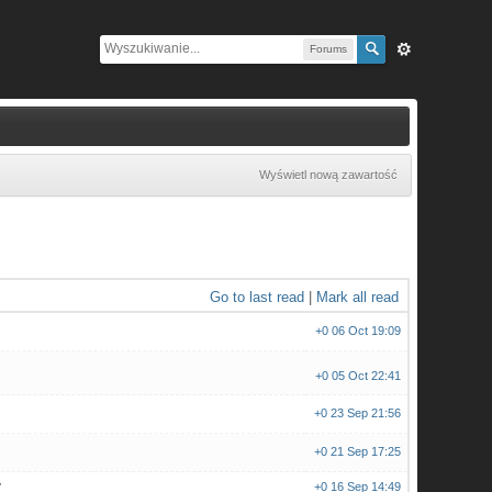
Forums
Wyświetl nową zawartość
Go to last read
|
Mark all read
+0
06 Oct 19:09
+0
05 Oct 22:41
+0
23 Sep 21:56
+0
21 Sep 17:25
y
+0
16 Sep 14:49