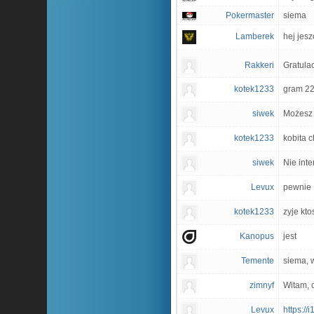
Pokermaster
siema
Lamberek
hej jes
Rakkeri
Gratula
kotek1233
gram 22
siwek
Możesz t
kotek1233
kobita c
siwek
Nie inte
Levux
pewnie
kotek1233
zyje kto
Kanopus
jest
Temente
siema, 
zimnyf
Witam, 
Levux
https://