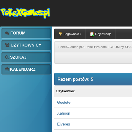
FORUM
Logowanie »
Rejestracja
UŻYTKOWNICY
PokeXGames.pl & Poke-Evo.com FORUM by SH
SZUKAJ
KALENDARZ
Razem postów: 5
Użytkownik
Ocelote
Xahoon
Elveres