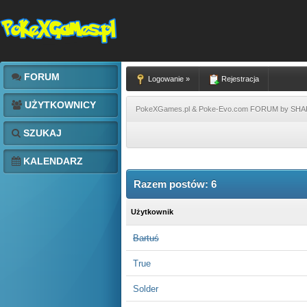
FORUM
Logowanie »
Rejestracja
UŻYTKOWNICY
PokeXGames.pl & Poke-Evo.com FORUM by SH
SZUKAJ
KALENDARZ
Razem postów: 6
Użytkownik
Bartuś
True
Solder