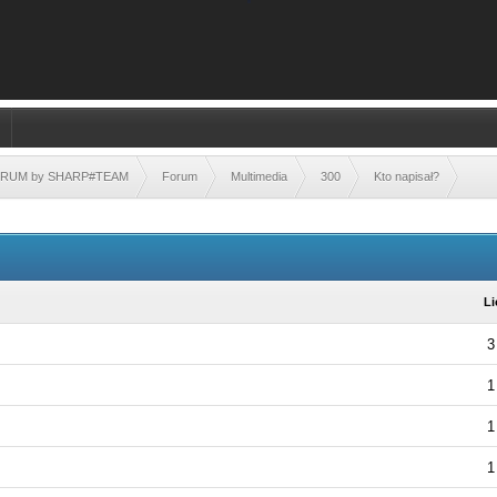
FORUM by SHARP#TEAM
Forum
Multimedia
300
Kto napisał?
L
3
1
1
1