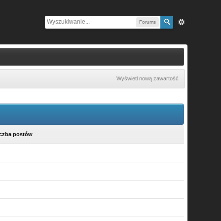
Forums
Wyświetl nową zawartość
iczba postów