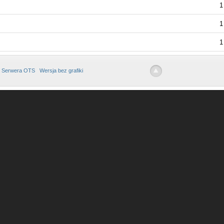
1
1
1
 Serwera OTS
Wersja bez grafiki