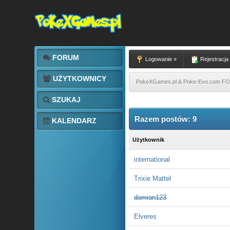
FORUM
Logowanie »
Rejestracja
UŻYTKOWNICY
PokeXGames.pl & Poke-Evo.com 
SZUKAJ
Razem postów: 9
KALENDARZ
Użytkownik
international
Trixie Mattel
damian123
Elveres