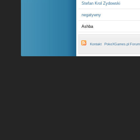
Stefan Krol Zydowski
negatywny
Ashba
Kontakt
PokeXGames.pl Forum