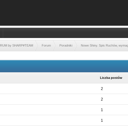
FORUM by SHARP#TEAM
Forum
Poradniki
Nowe Shiny. Spis Ruchów, wyma
Liczba postów
2
2
1
1