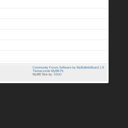
Community Forum Software by MyBulletinBoard 1.8
Tłumaczenie MyBB PL
MyBB Skin by:
X3nO