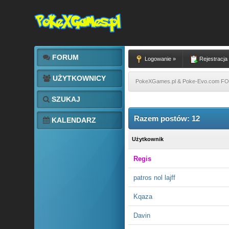
FORUM
Logowanie »
Rejestracja
UŻYTKOWNICY
PokeXGames.pl & Poke-Evo.com 
SZUKAJ
Razem postów: 12
KALENDARZ
Użytkownik
Regis
patros nol lajff
Kqaza
Davin