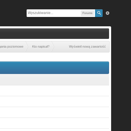
Forums
gania poziomowe
Kto napisał?
Wyświetl nową zawartość