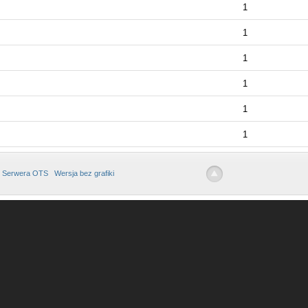
1
1
1
1
1
1
 Serwera OTS
Wersja bez grafiki