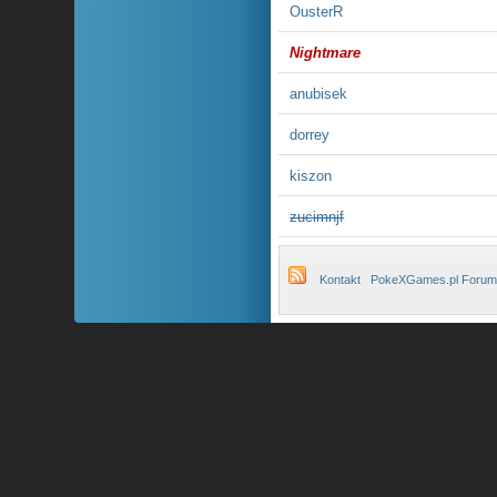
OusterR
Nightmare
anubisek
dorrey
kiszon
zucimnjf
Kontakt
PokeXGames.pl Forum