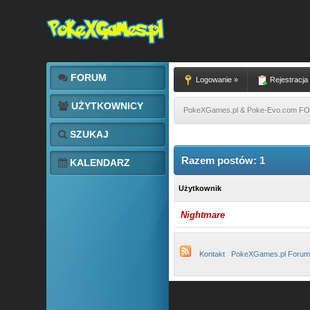
FORUM
Logowanie »
Rejestracja
UŻYTKOWNICY
PokeXGames.pl & Poke-Evo.com 
SZUKAJ
Razem postów: 1
KALENDARZ
Użytkownik
Nightmare
Kontakt
PokeXGames.pl Forum