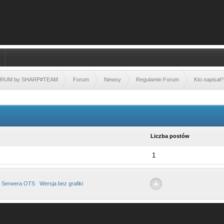
FORUM by SHARP#TEAM
Forum
Newsy
Regulamin Forum
Kto napisał?
Liczba postów
1
 Serwera OTS
Wersja bez grafiki