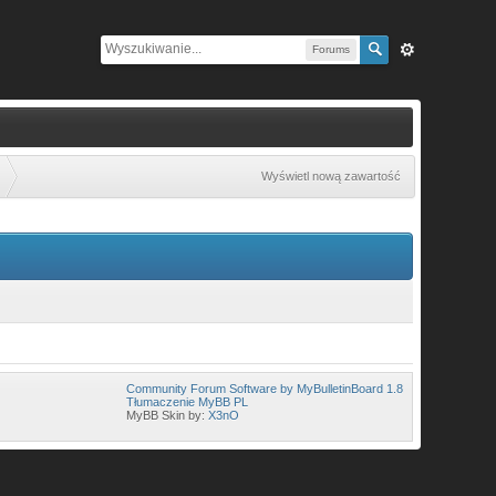
Forums
Wyświetl nową zawartość
Community Forum Software by MyBulletinBoard 1.8
Tłumaczenie MyBB PL
MyBB Skin by:
X3nO