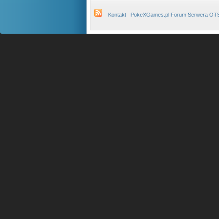
Kontakt
PokeXGames.pl Forum Serwera OT