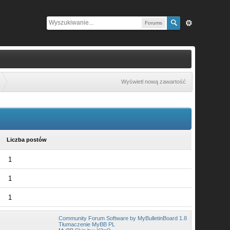
Forums
Wyświetl nową zawartość
Liczba postów
1
1
1
Community Forum Software by MyBulletinBoard 1.8
Tłumaczenie MyBB PL