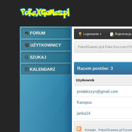
FORUM
Logowanie »
Rejestracja
UŻYTKOWNICY
PokeXGames.pl & Poke-Evo.com 
SZUKAJ
Razem postów: 3
KALENDARZ
Użytkownik
prodekszyn@gmail.com
Kanopus
janka14
Kontakt
PokeXGames.pl Forum