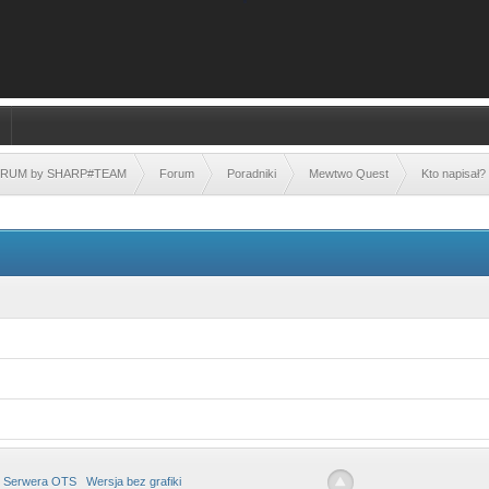
FORUM by SHARP#TEAM
Forum
Poradniki
Mewtwo Quest
Kto napisał?
 Serwera OTS
Wersja bez grafiki