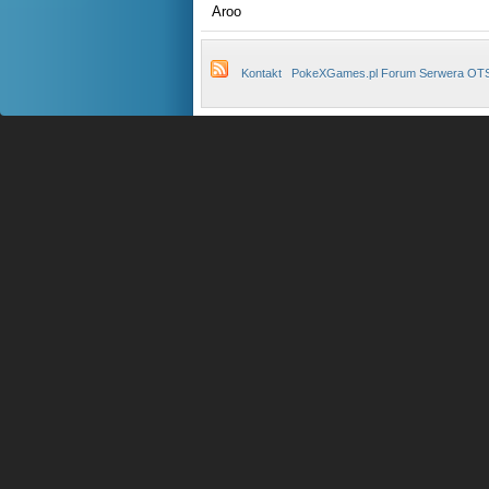
Aroo
Kontakt
PokeXGames.pl Forum Serwera OT