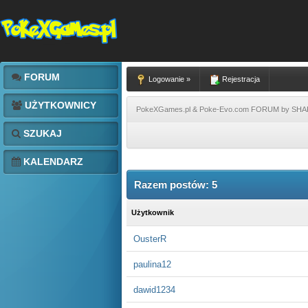
FORUM
Logowanie »
Rejestracja
UŻYTKOWNICY
PokeXGames.pl & Poke-Evo.com FORUM by SH
SZUKAJ
KALENDARZ
Razem postów: 5
Użytkownik
OusterR
paulina12
dawid1234