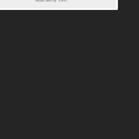
MyBB Skin by:
X3nO