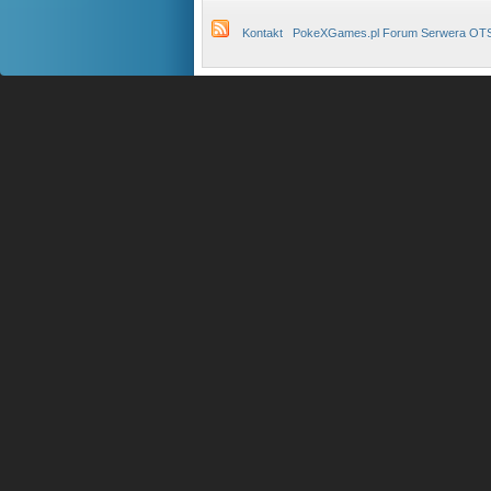
Kontakt
PokeXGames.pl Forum Serwera OT