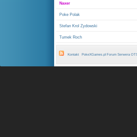
Naxer
Poke Polak
Stefan Krol Zydowski
Tumek Roch
Kontakt
PokeXGames.pl Forum Serwera OT