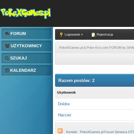
FORUM
Logowanie »
Rejestracja
UŻYTKOWNICY
PokeXGames.pl & Poke-Evo.com FORUM by SH
SZUKAJ
KALENDARZ
Razem postów: 2
Użytkownik
Doldox
Haccier
Kontakt
PokeXGames.pl Forum Serwera OT