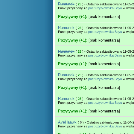
Rumunek
(
25
) - Ostatnio zaktualizowano 11-05-
Punkt przyznany za
post użytkownika Bayu
w wątk
Pozytywny (+1):
[brak komentarza]
Rumunek
(
25
) - Ostatnio zaktualizowano 11-05-
Punkt przyznany za
post użytkownika Bayu
w wątk
Pozytywny (+1):
[brak komentarza]
Rumunek
(
25
) - Ostatnio zaktualizowano 11-05-
Punkt przyznany za
post użytkownika Bayu
w wątk
Pozytywny (+1):
[brak komentarza]
Rumunek
(
25
) - Ostatnio zaktualizowano 11-05-
Punkt przyznany za
post użytkownika Bayu
w wątk
Pozytywny (+1):
[brak komentarza]
Rumunek
(
25
) - Ostatnio zaktualizowano 11-05-
Punkt przyznany za
post użytkownika Bayu
w wątk
Pozytywny (+1):
[brak komentarza]
AveHaawk
(
0
) - Ostatnio zaktualizowano 11-04-
Punkt przyznany za
post użytkownika Bayu
w wątk