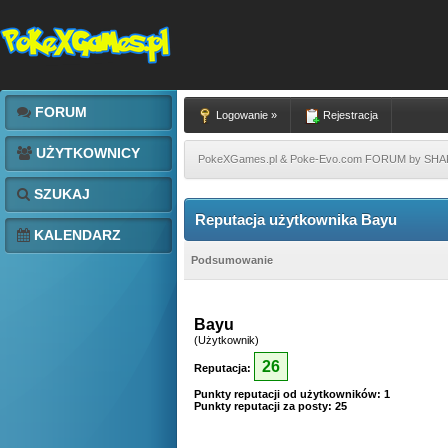
FORUM
Logowanie »
Rejestracja
UŻYTKOWNICY
PokeXGames.pl & Poke-Evo.com FORUM by SH
SZUKAJ
Reputacja użytkownika Bayu
KALENDARZ
Podsumowanie
Bayu
(Użytkownik)
26
Reputacja:
Punkty reputacji od użytkowników: 1
Punkty reputacji za posty: 25