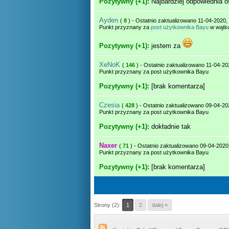
Pozytywny (+1):
Najbardziej odpowiednia 
Ayden
(
8
) - Ostatnio zaktualizowano 11-04-2020,
Punkt przyznany za
post użytkownika Bayu
w wątk
Pozytywny (+1):
jestem za
XeNoK
(
146
) - Ostatnio zaktualizowano 11-04-20
Punkt przyznany za post użytkownika Bayu
Pozytywny (+1):
[brak komentarza]
Czesia
(
428
) - Ostatnio zaktualizowano 09-04-20
Punkt przyznany za post użytkownika Bayu
Pozytywny (+1):
dokładnie tak
Naxer
(
71
) - Ostatnio zaktualizowano 09-04-2020
Punkt przyznany za post użytkownika Bayu
Pozytywny (+1):
[brak komentarza]
Strony (2):
1
2
dalej »