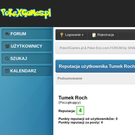
FORUM
Logowanie »
Rejestracja
UŻYTKOWNICY
PokeXGames.pl & Poke-Evo.com FORUM by SH
SZUKAJ
Reputacja użytkownika Tumek Roch
KALENDARZ
Podsumowanie
Tumek Roch
(Początkujący)
4
Reputacja:
Punkty reputacji od użytkowników: 0
Punkty reputacji za posty: 4