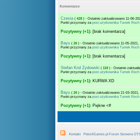
Komentarze
Czesia
(
428
) - Ostatnio zaktualizowano 11-06-20
Punkt przyznany za
post użytkownika Tumek Roch
Pozytywny (+1):
[brak komentarza]
Bayu
(
26
) - Ostatnio zaktualizowano 11-05-2021,
Punkt przyznany za
post użytkownika Tumek Roch
Pozytywny (+1):
[brak komentarza]
Stefan Krol Zydowski
(
118
) - Ostatnio zaktua
Punkt przyznany za
post użytkownika Tumek Roch
Pozytywny (+1):
KURWA XD
Bayu
(
26
) - Ostatnio zaktualizowano 21-03-2021,
Punkt przyznany za
post użytkownika Tumek Roch
Pozytywny (+1):
Piękne <#
Kontakt
PokeXGames.pl Forum Serwera OT