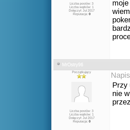
moje 
Liczba postów: 3
Liczba wątków: 1
wiem 
Dołączył: Jul 2017
Reputacja:
0
pokem
bardz
proc
MrOstry96
Początkujący
Napis
Przy 
nie w
przez
Liczba postów: 3
Liczba wątków: 1
Dołączył: Jul 2017
Reputacja:
0