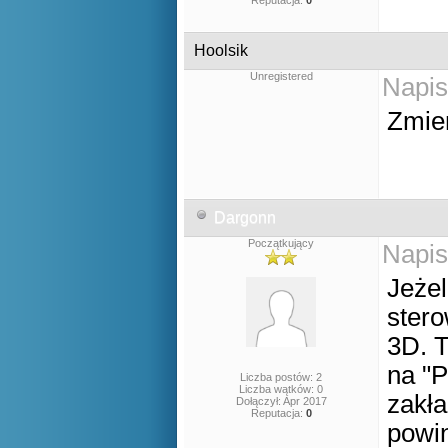
Reputacja:
0
Hoolsik
Unregistered
Napis
Zmie
Dargonn
Początkujący
Napis
Jeżel
stero
3D. T
na "P
Liczba postów: 2
Liczba wątków: 0
zakła
Dołączył: Apr 2017
Reputacja:
0
powi