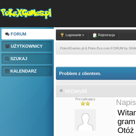
FORUM
Logowanie »
Rejestracja
UŻYTKOWNICY
PokeXGames.pl & Poke-Evo.com FORUM by SH
SZUKAJ
KALENDARZ
Problem z clientem.
MrOstry96
Początkujący
Napis
Witam
gram 
Otóż 