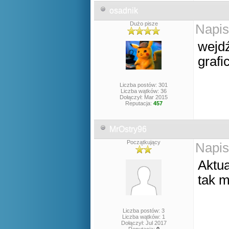
osadnik
Dużo pisze
Napis
wejd
grafi
Liczba postów: 301
Liczba wątków: 36
Dołączył: Mar 2015
Reputacja:
457
MrOstry96
Początkujący
Napis
Aktua
tak 
Liczba postów: 3
Liczba wątków: 1
Dołączył: Jul 2017