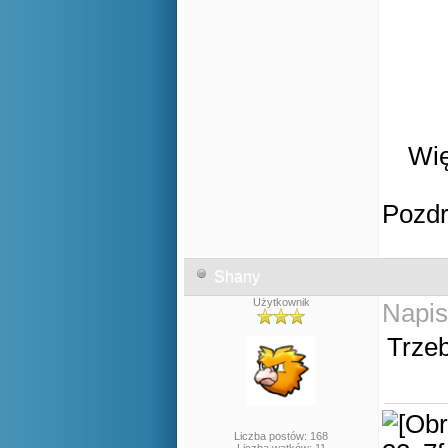
Wię
Pozd
Shany
Użytkownik
Napis
Trzeb
Liczba postów: 168