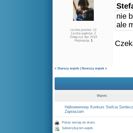
Stef
nie b
ale 
Liczba postów: 12
Liczba wątków: 2
Dołączył: Apr 2018
Reputacja:
1
Czeka
«
Starszy wątek
|
Nowszy wątek
»
Wątek:
Halloweenowy Konkurs Stefcia Serdecz
Zapraszam
Pokaż wersję do druku
Subskrybuj ten wątek