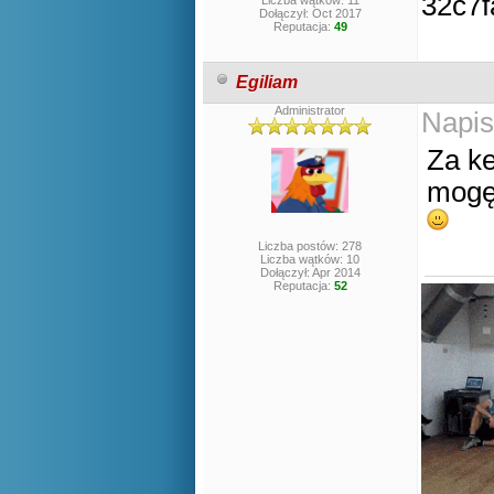
Liczba wątków: 11
Dołączył: Oct 2017
Reputacja:
49
Egiliam
Administrator
Napis
Za k
mogę
Liczba postów: 278
Liczba wątków: 10
Dołączył: Apr 2014
Reputacja:
52