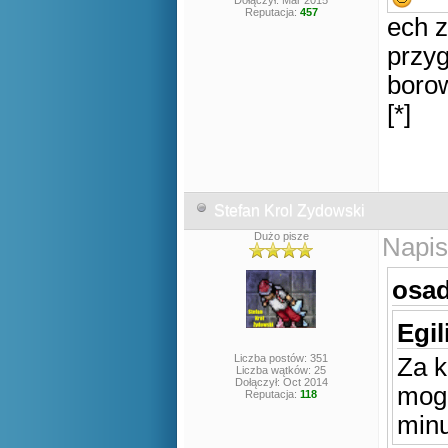
Dołączył: Mar 2015
Reputacja:
457
ech 
przyg
boro
[*]
Stefan Krol Zydowski
Dużo pisze
Napis
osad
Egil
Liczba postów: 351
Za 
Liczba wątków: 25
Dołączył: Oct 2014
mogę
Reputacja:
118
min