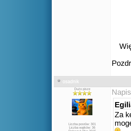
Wię
Pozd
osadnik
Dużo pisze
Napis
Egil
Za k
mogę
Liczba postów: 301
Liczba wątków: 36