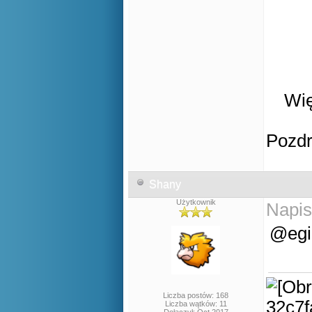
Wię
Pozd
Shany
Użytkownik
Napis
@egi,
Liczba postów: 168
Liczba wątków: 11