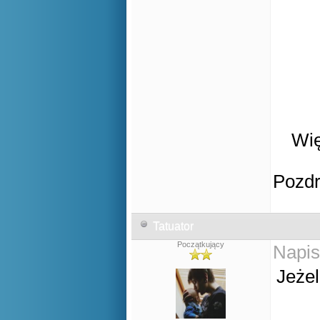
Wię
Pozd
Tatuator
Początkujący
Napis
Jeżel