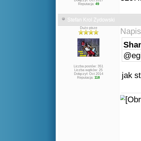
Dołączył: Oct 2017
Reputacja:
49
Stefan Krol Zydowski
Dużo pisze
Napis
Shan
@egi
Liczba postów: 351
Liczba wątków: 25
jak s
Dołączył: Oct 2014
Reputacja:
118