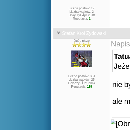
Liczba postów: 12
Liczba wątków: 2
Dołączył: Apr 2018
Reputacja:
1
Stefan Krol Zydowski
Dużo pisze
Napis
Tatu
Jeżel
Liczba postów: 351
Liczba wątków: 25
nie b
Dołączył: Oct 2014
Reputacja:
118
ale 