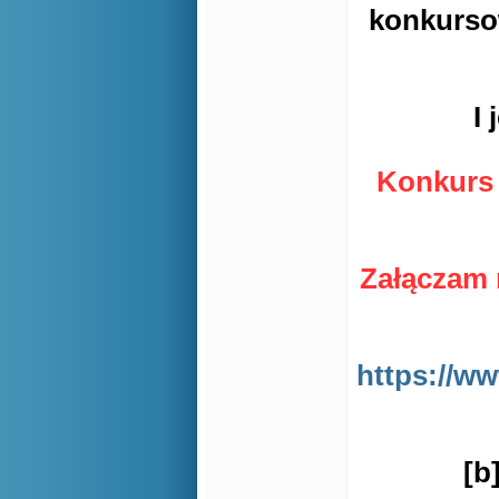
konkurso
I
Konkurs 
Załączam 
https://w
[b