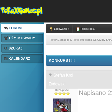
FORUM
Logowanie »
Rejestracja
UŻYTKOWNICY
PokeXGames.pl & Poke-Evo.com FORUM by SH
SZUKAJ
KALENDARZ
KONKURS ! ! !
Stefan Krol
Zydowski
Dużo pisze
Napisano 2