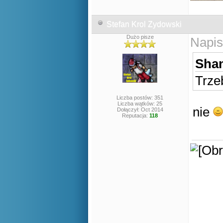
Stefan Krol Zydowski
Dużo pisze
Napis
Shan
Trze
Liczba postów: 351
Liczba wątków: 25
nie
Dołączył: Oct 2014
Reputacja:
118