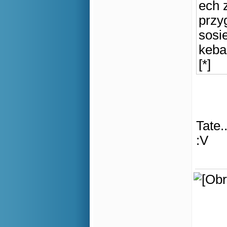
ech 
przy
sosi
keba
[*]
Tate.
:V