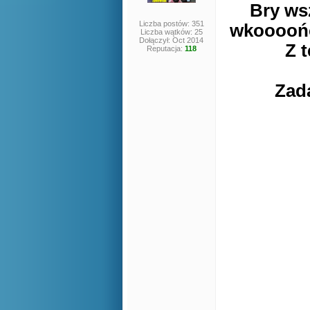
Bry ws
Liczba postów: 351
wkoooońcu
Liczba wątków: 25
Dołączył: Oct 2014
Z 
Reputacja:
118
Zad