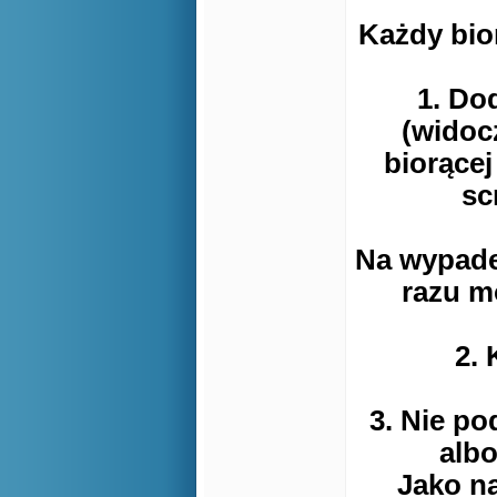
Każdy bior
1. Do
(widoc
biorącej
sc
Na wypade
razu m
2. 
3. Nie po
albo
Jako n