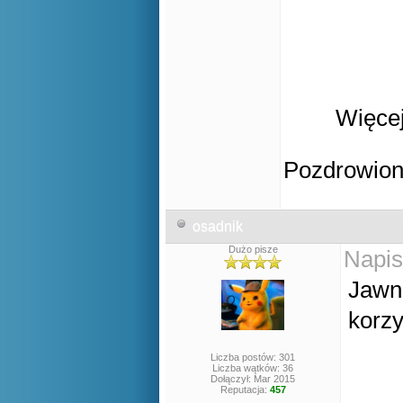
Więcej
Pozdrowio
osadnik
Dużo pisze
Napis
Jaw
korzy
Liczba postów: 301
Liczba wątków: 36
Dołączył: Mar 2015
Reputacja:
457