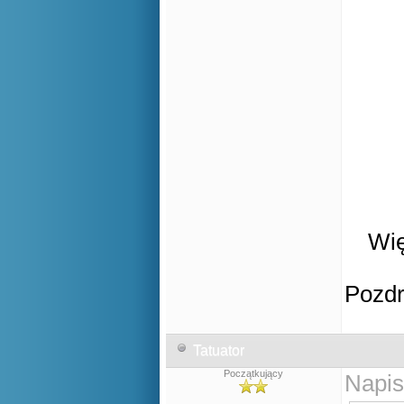
Wię
Pozd
Tatuator
Początkujący
Napis