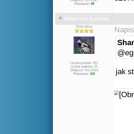
Dołączył: Oct 2017
Reputacja:
49
Stefan Krol Zydowski
Dużo pisze
Napis
Shan
@egi
Liczba postów: 351
Liczba wątków: 25
jak s
Dołączył: Oct 2014
Reputacja:
118