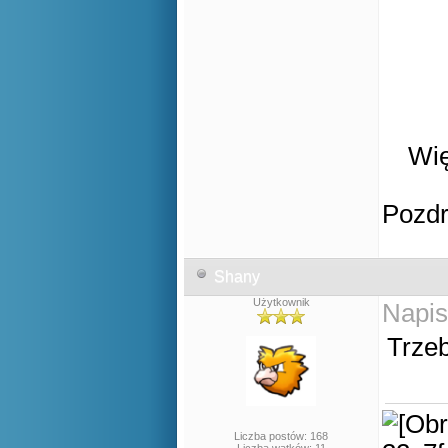
Wię
Pozd
Shany
Użytkownik
Napis
Trzeb
Liczba postów: 168