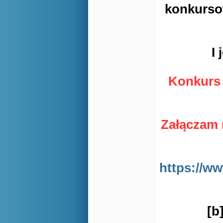
konkurso
I
Konkurs 
Załączam 
https://w
[b