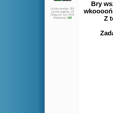
Bry ws
Liczba postów: 351
wkoooońcu
Liczba wątków: 25
Dołączył: Oct 2014
Z 
Reputacja:
118
Zad