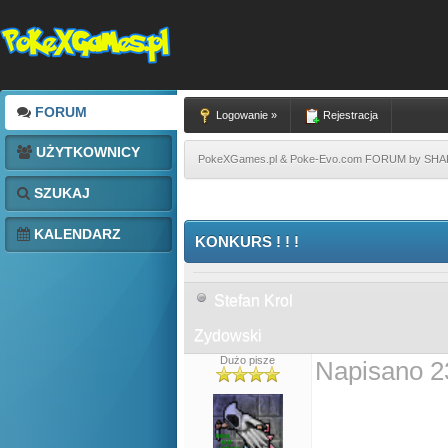
FORUM
Logowanie »
Rejestracja
UŻYTKOWNICY
PokeXGames.pl & Poke-Evo.com FORUM by SH
SZUKAJ
KALENDARZ
KONKURS ! ! !
Stefan Krol
Zydowski
Dużo pisze
Napisano 2