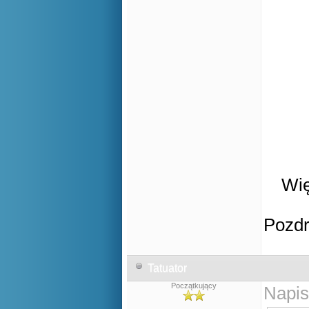
Wię
Pozd
Tatuator
Początkujący
Napis