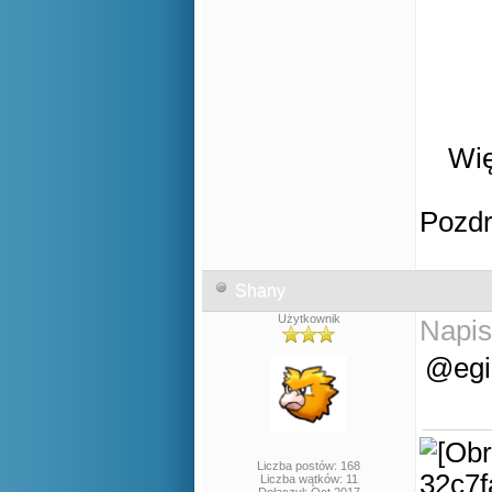
Wię
Pozd
Shany
Użytkownik
Napis
@egi,
Liczba postów: 168
Liczba wątków: 11