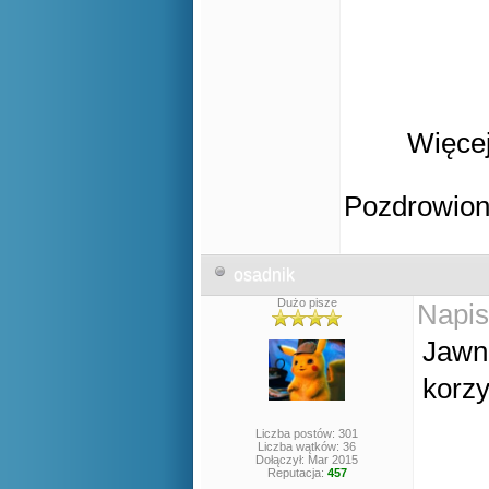
Więcej
Pozdrowio
osadnik
Dużo pisze
Napis
Jaw
korzy
Liczba postów: 301
Liczba wątków: 36
Dołączył: Mar 2015
Reputacja:
457