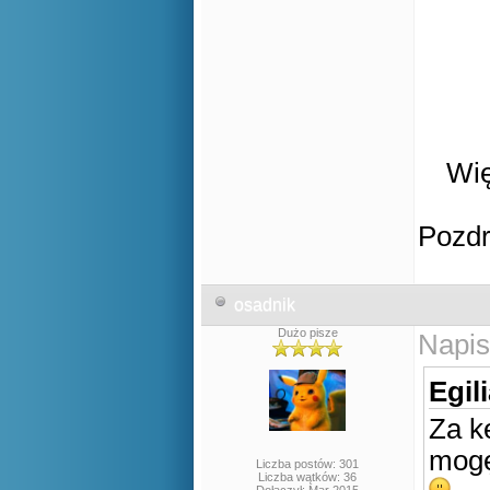
Wię
Pozd
osadnik
Dużo pisze
Napis
Egil
Za k
mogę
Liczba postów: 301
Liczba wątków: 36