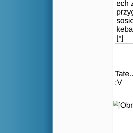
ech 
przy
sosi
keba
[*]
Tate.
:V