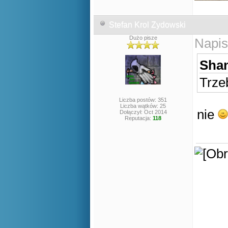
Stefan Krol Zydowski
Dużo pisze
Napis
Shan
Trze
Liczba postów: 351
Liczba wątków: 25
nie
Dołączył: Oct 2014
Reputacja:
118