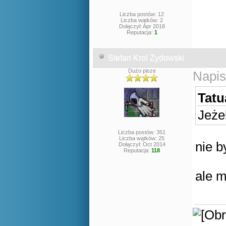
Liczba postów: 12
Liczba wątków: 2
Dołączył: Apr 2018
Reputacja:
1
Stefan Krol Zydowski
Dużo pisze
Napis
Tatu
Jeżel
Liczba postów: 351
Liczba wątków: 25
nie b
Dołączył: Oct 2014
Reputacja:
118
ale 