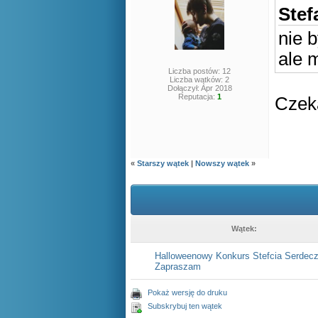
Stef
nie b
ale 
Liczba postów: 12
Liczba wątków: 2
Dołączył: Apr 2018
Reputacja:
1
Czeka
«
Starszy wątek
|
Nowszy wątek
»
Wątek:
Halloweenowy Konkurs Stefcia Serdecz
Zapraszam
Pokaż wersję do druku
Subskrybuj ten wątek