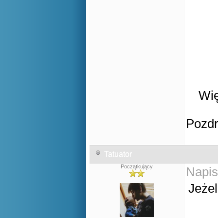
Wię
Pozd
Tatuator
Początkujący
Napis
Jeżel