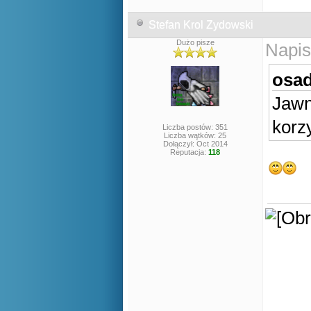
Stefan Krol Zydowski
Dużo pisze
Napis
osad
Jaw
korz
Liczba postów: 351
Liczba wątków: 25
Dołączył: Oct 2014
Reputacja:
118