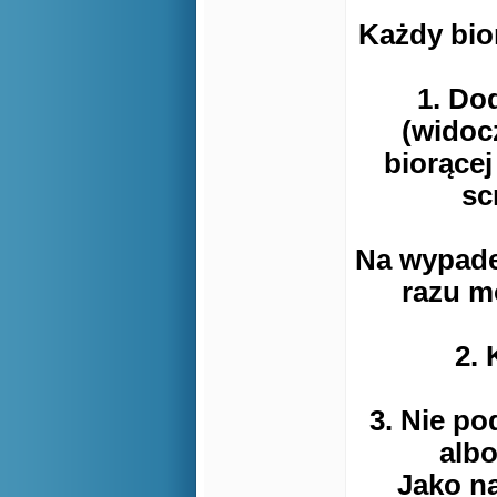
Każdy bior
1. Do
(widoc
biorącej
sc
Na wypade
razu m
2. 
3. Nie po
albo
Jako n