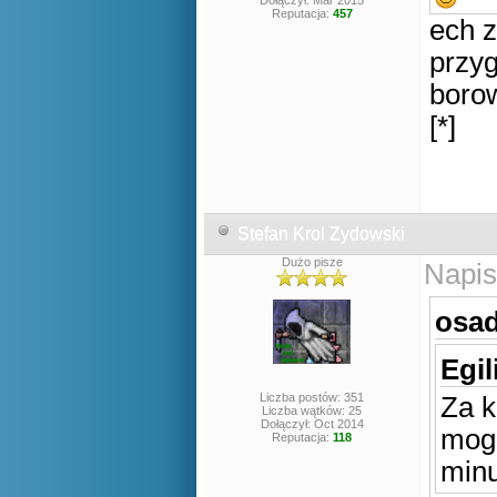
Dołączył: Mar 2015
Reputacja:
457
ech 
przyg
boro
[*]
Stefan Krol Zydowski
Dużo pisze
Napis
osad
Egil
Liczba postów: 351
Za 
Liczba wątków: 25
Dołączył: Oct 2014
mogę
Reputacja:
118
min