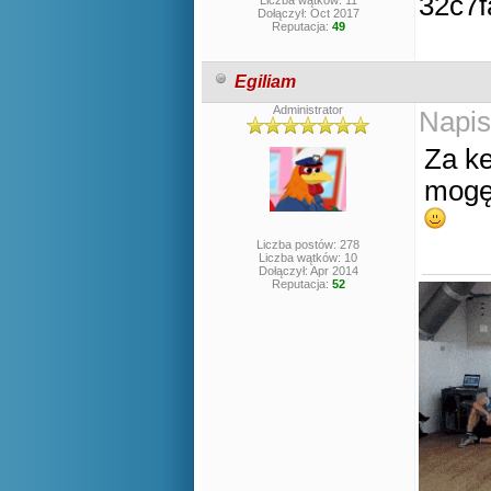
Liczba wątków: 11
Dołączył: Oct 2017
Reputacja:
49
Egiliam
Administrator
Napis
Za k
mogę
Liczba postów: 278
Liczba wątków: 10
Dołączył: Apr 2014
Reputacja:
52