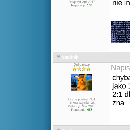
nie i
Dołączył: Apr 2017
Reputacja:
103
osadnik
Dużo pisze
Napis
chyba
jako 
2:1 d
Liczba postów: 301
zna
Liczba wątków: 36
Dołączył: Mar 2015
Reputacja:
457