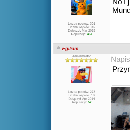
No i 
Mund
Liczba postów: 301
Liczba wątków: 36
Dołączył: Mar 2015
Reputacja:
457
Egiliam
Administrator
Napis
Przyn
Liczba postów: 278
Liczba wątków: 10
Dołączył: Apr 2014
Reputacja:
52