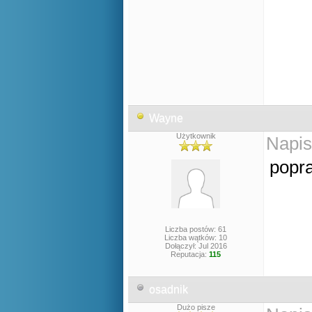
Wayne
Użytkownik
Napis
popr
Liczba postów: 61
Liczba wątków: 10
Dołączył: Jul 2016
Reputacja:
115
osadnik
Dużo pisze