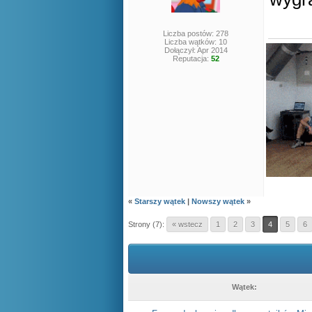
Liczba postów: 278
Liczba wątków: 10
Dołączył: Apr 2014
Reputacja:
52
«
Starszy wątek
|
Nowszy wątek
»
Strony (7):
« wstecz
1
2
3
4
5
6
Wątek: