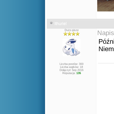
Ithuriel
Dużo pisze
Napis
Późni
Niemc
Liczba postów: 300
Liczba wątków: 18
Dołączył: Sep 2016
Reputacja:
135