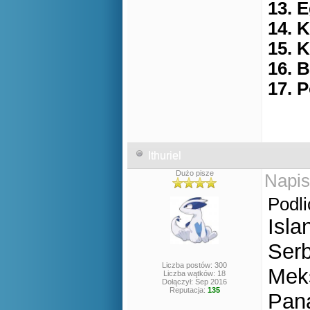
13. E
14. 
15. 
16. B
17. 
Ithuriel
Dużo pisze
Napis
Podli
Isla
Serb
Liczba postów: 300
Mek
Liczba wątków: 18
Dołączył: Sep 2016
Reputacja:
135
Pan