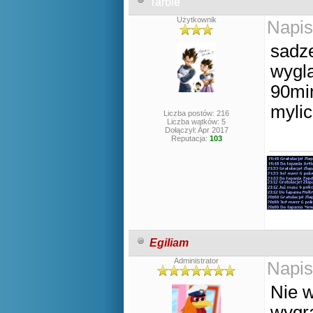
Tarble
Użytkownik
Napis
sadze
wygl
90min
mylic
Liczba postów: 216
Liczba wątków: 5
Dołączył: Apr 2017
Reputacja:
103
Egiliam
Administrator
Napis
Nie w
wygra