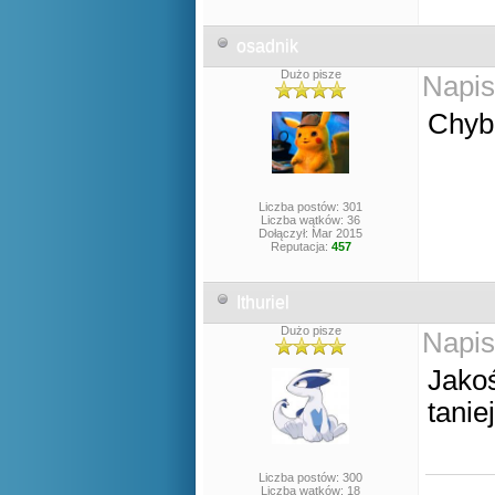
osadnik
Dużo pisze
Napis
Chyb
Liczba postów: 301
Liczba wątków: 36
Dołączył: Mar 2015
Reputacja:
457
Ithuriel
Dużo pisze
Napis
Jakoś
taniej
Liczba postów: 300
Liczba wątków: 18