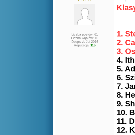
Klas
1. St
Liczba postów: 61
Liczba wątków: 10
2. C
Dołączył: Jul 2016
Reputacja:
115
3. O
4. It
5. A
6. Sz
7. J
8. H
9. S
10. 
11. 
12. 