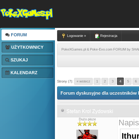
FORUM
Logowanie »
Rejestracja
UŻYTKOWNICY
PokeXGames.pl & Poke-Evo.com FORUM by SH
SZUKAJ
KALENDARZ
Strony (7):
« wstecz
1
2
3
4
5
6
Forum dyskusyjne dla uczestników 
Stefan Krol Zydowski
Dużo pisze
Napis
Ithur