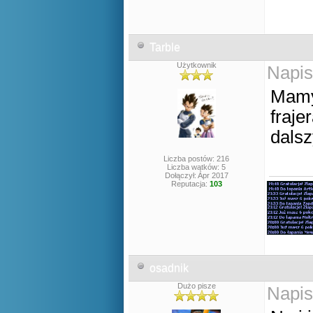
Tarble
Użytkownik
Napis
Mamy
fraje
dals
Liczba postów: 216
Liczba wątków: 5
Dołączył: Apr 2017
Reputacja:
103
osadnik
Dużo pisze
Napis