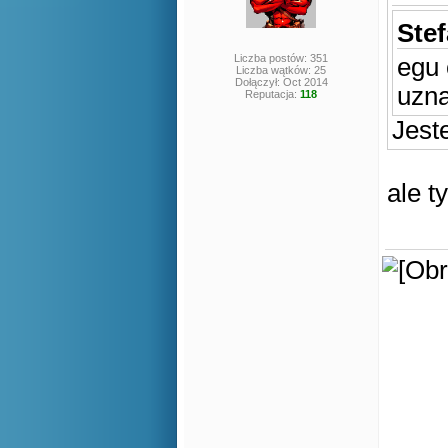
Stef
Liczba postów: 351
egu 
Liczba wątków: 25
Dołączył: Oct 2014
uzna
Reputacja:
118
Jest
ale t