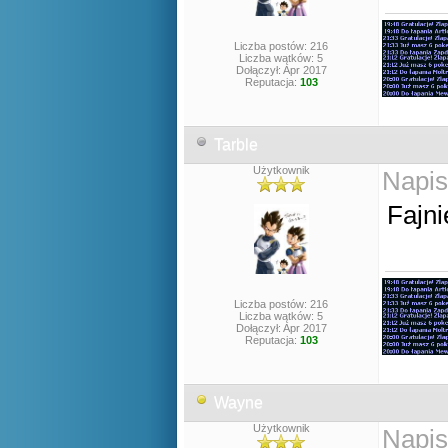
Liczba postów: 216
Liczba wątków: 5
Dołączył: Apr 2017
Reputacja:
103
Tarble
Użytkownik
Napis
Fajni
Liczba postów: 216
Liczba wątków: 5
Dołączył: Apr 2017
Reputacja:
103
Wayne
Użytkownik
Napis