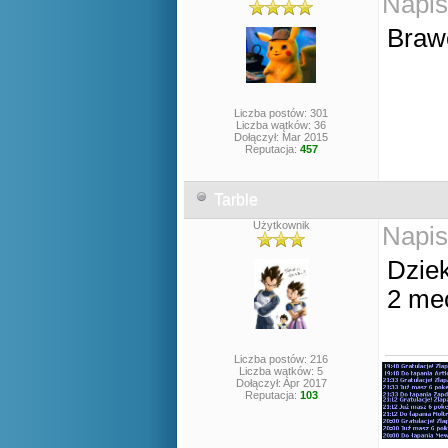
Napis
Braw
Liczba postów: 301
Liczba wątków: 36
Dołączył: Mar 2015
Reputacja:
457
Tarble
Użytkownik
Napis
Dzie
2 mec
Liczba postów: 216
Liczba wątków: 5
Dołączył: Apr 2017
Reputacja:
103