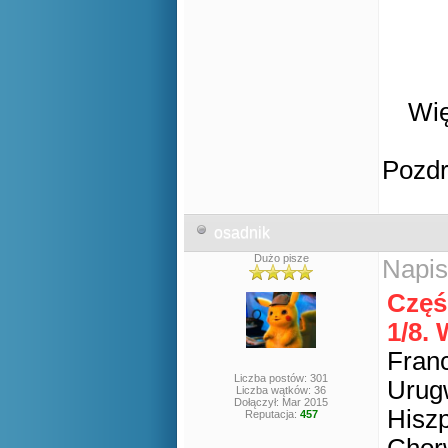
Wię
Pozd
osadnik
Dużo pisze
Napis
Częś
1/8.
Franc
Liczba postów: 301
Urugw
Liczba wątków: 36
Dołączył: Mar 2015
Hiszp
Reputacja:
457