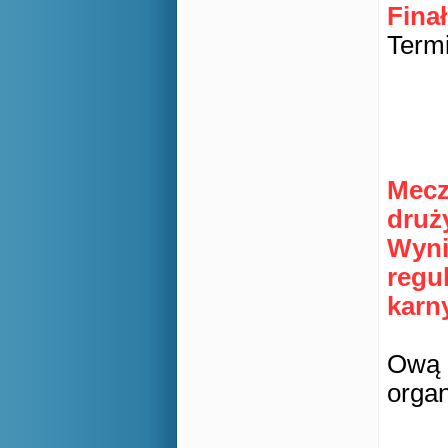
Fina
Termi
Mecz
druż
Wyni
regu
karn
Ową 
orga