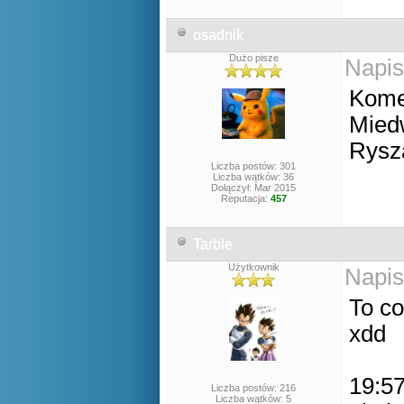
osadnik
Dużo pisze
Napis
Komen
Miedw
Rysz
Liczba postów: 301
Liczba wątków: 36
Dołączył: Mar 2015
Reputacja:
457
Tarble
Użytkownik
Napis
To co
xdd
19:57
Liczba postów: 216
Liczba wątków: 5