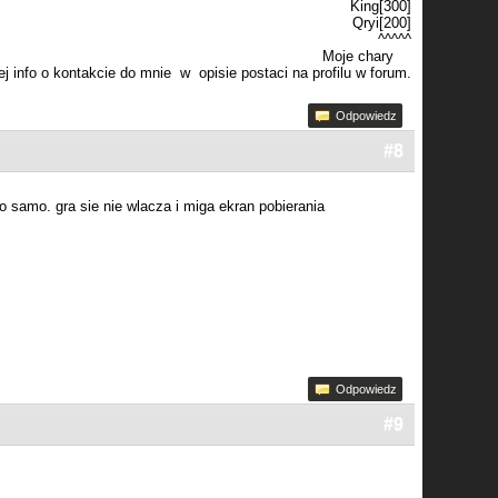
King[300]
Qryi[200]
^^^^^
Moje chary
j info o kontakcie do mnie w opisie postaci na profilu w forum.
Odpowiedz
#8
 samo. gra sie nie wlacza i miga ekran pobierania
Odpowiedz
#9