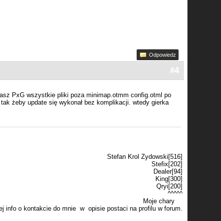
Odpowiedz
#4
 masz PxG wszystkie pliki poza minimap.otmm config.otml po
ak żeby update się wykonał bez komplikacji. wtedy gierka
Stefan Krol Zydowski[516]
Stefix[202]
Dealer[94]
King[300]
Qryi[200]
^^^^^
Moje chary
j info o kontakcie do mnie w opisie postaci na profilu w forum.