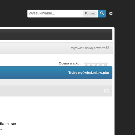
Forums
Wyświetl nową zawartość
Ocena wątku:
Tryby wyświetlania wątku
#1
tla mi sie
..