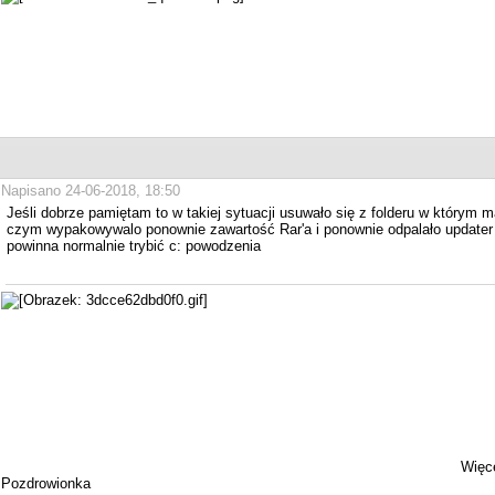
Napisano 24-06-2018, 18:50
Jeśli dobrze pamiętam to w takiej sytuacji usuwało się z folderu w którym
czym wypakowywalo ponownie zawartość Rar'a i ponownie odpalało updater t
powinna normalnie trybić c: powodzenia
Więce
Pozdrowionka