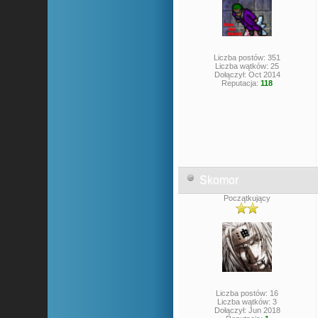
Liczba postów: 351
Liczba wątków: 25
Dołączył: Oct 2014
Reputacja:
118
Skomor
Początkujący
Liczba postów: 16
Liczba wątków: 3
Dołączył: Jun 2018