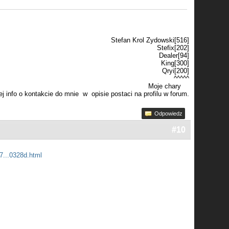
Stefan Krol Zydowski[516]
Stefix[202]
Dealer[94]
King[300]
Qryi[200]
^^^^^
Moje chary
j info o kontakcie do mnie w opisie postaci na profilu w forum.
Odpowiedz
#10
7...0328d.html