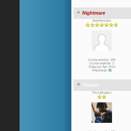
Nightmare
Administrator
Liczba postów: 106
Liczba wątków: 3
Dołączył: Apr 2014
Reputacja:
31
Tatuator
Początkujący