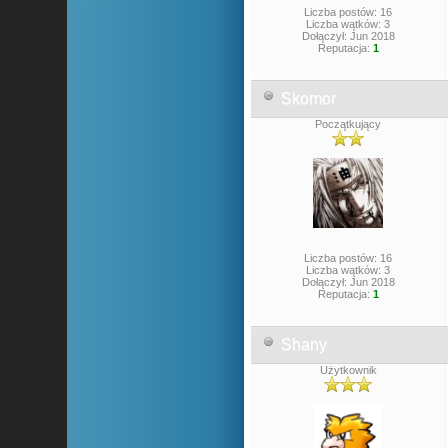
Liczba postów: 16
Liczba wątków: 3
Dołączył: Jun 2018
Reputacja:
1
Skomor
Początkujący
Liczba postów: 16
Liczba wątków: 3
Dołączył: Jun 2018
Reputacja:
1
Shany
Użytkownik