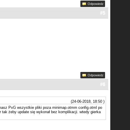
Odpowiedz
#5
Odpowiedz
#6
(24-06-2018, 18:50 )
m masz PxG wszystkie pliki poza minimap.otmm config.otml po
tak żeby update się wykonał bez komplikacji. wtedy gierka