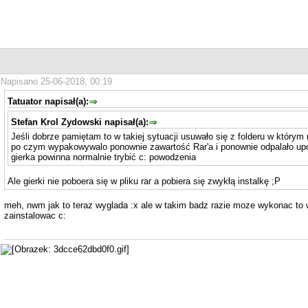
Napisano 25-06-2018, 00:19
Tatuator napisał(a):
Stefan Krol Zydowski napisał(a):
Jeśli dobrze pamiętam to w takiej sytuacji usuwało się z folderu w któr
po czym wypakowywalo ponownie zawartość Rar'a i ponownie odpalało upda
gierka powinna normalnie trybić c: powodzenia
Ale gierki nie poboera się w pliku rar a pobiera się zwykłą instalkę ;P
meh, nwm jak to teraz wyglada :x ale w takim badz razie moze wykonac to
zainstalowac c: