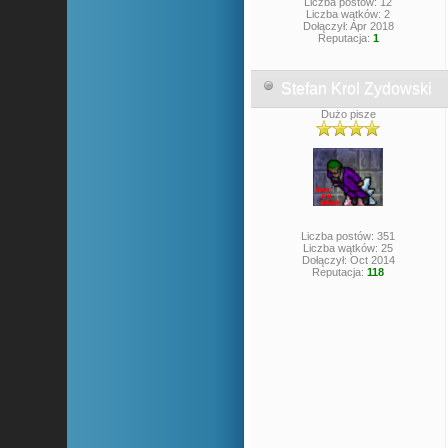
Liczba postów: 12
Liczba wątków: 2
Dołączył: Apr 2018
Reputacja:
1
Stefan Krol Zydowski
Dużo pisze
Liczba postów: 351
Liczba wątków: 25
Dołączył: Oct 2014
Reputacja:
118