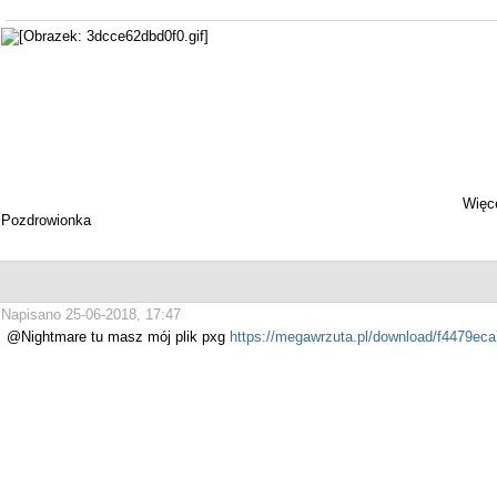
Więce
Pozdrowionka
Napisano 25-06-2018, 17:47
@Nightmare tu masz mój plik pxg
https://megawrzuta.pl/download/f4479eca