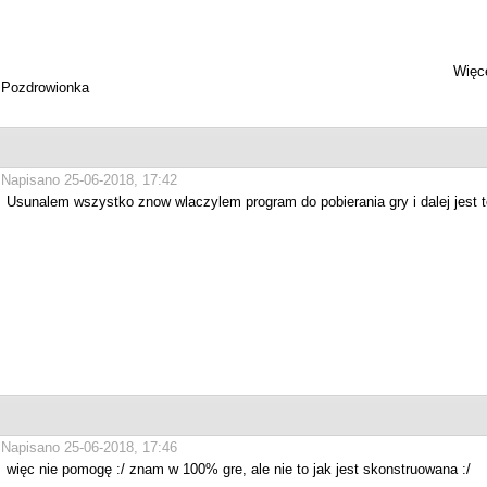
Więce
Pozdrowionka
Napisano 25-06-2018, 17:42
Usunalem wszystko znow wlaczylem program do pobierania gry i dalej jest to
Napisano 25-06-2018, 17:46
więc nie pomogę :/ znam w 100% gre, ale nie to jak jest skonstruowana :/