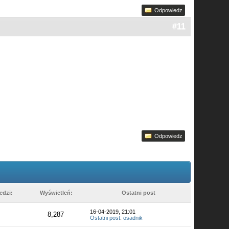
Odpowiedz
#11
Odpowiedz
edzi:
Wyświetleń:
Ostatni post
16-04-2019, 21:01
8,287
Ostatni post
:
osadnik