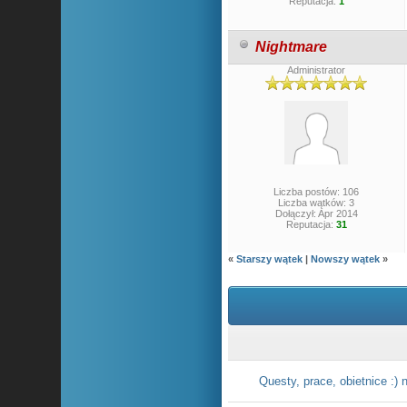
Reputacja:
1
Nightmare
Administrator
Liczba postów: 106
Liczba wątków: 3
Dołączył: Apr 2014
Reputacja:
31
«
Starszy wątek
|
Nowszy wątek
»
Questy, prace, obietnice :) n