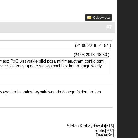
Odpowiedz
#7
(24-06-2018, 21:54 )
(24-06-2018, 18:50 )
ym masz PxG wszystkie pliki poza minimap.otmm config.otml
ter tak żeby update się wykonał bez komplikacji. wtedy
 wszystko i zamiast wypakowac do danego folderu to tam
Stefan Krol Zydowski[516]
Stefix[202]
Dealer[94]