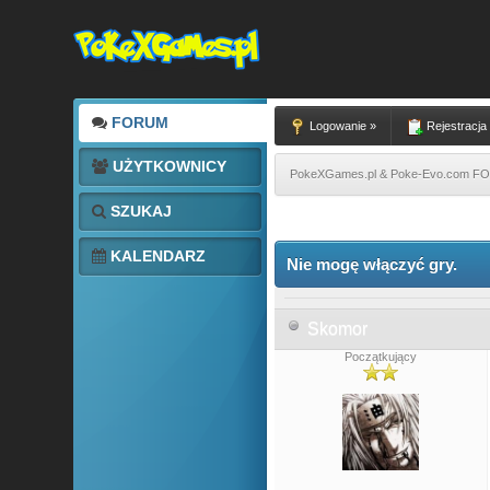
FORUM
Logowanie »
Rejestracja
UŻYTKOWNICY
PokeXGames.pl & Poke-Evo.com 
SZUKAJ
0 głosów - średnia: 0
1
2
3
4
5
KALENDARZ
Nie mogę włączyć gry.
Skomor
Początkujący