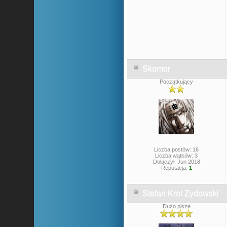
Skomor
Początkujący
Liczba postów: 16
Liczba wątków: 3
Dołączył: Jun 2018
Reputacja:
1
Stefan Krol Zydowski
Dużo pisze