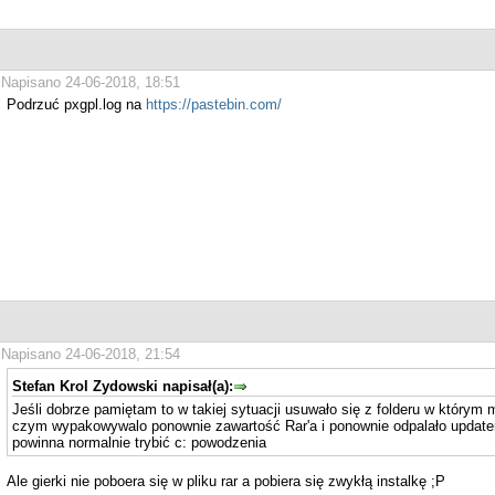
Napisano 24-06-2018, 18:51
Podrzuć pxgpl.log na
https://pastebin.com/
Napisano 24-06-2018, 21:54
Stefan Krol Zydowski napisał(a):
Jeśli dobrze pamiętam to w takiej sytuacji usuwało się z folderu w który
czym wypakowywalo ponownie zawartość Rar'a i ponownie odpalało updater 
powinna normalnie trybić c: powodzenia
Ale gierki nie poboera się w pliku rar a pobiera się zwykłą instalkę ;P