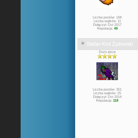
Liczba postów: 168
Liczba wątków: 11
Dołączył: Oct 2017
Reputacja:
49
Stefan Krol Zydowski
Dużo pisze
Liczba postów: 351
Liczba wątków: 25
Dołączył: Oct 2014
Reputacja:
118