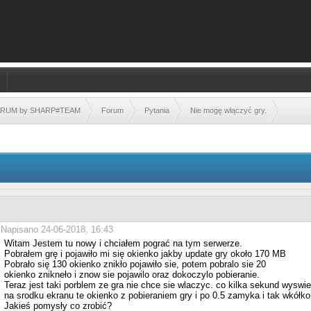
FORUM by SHARP#TEAM
Forum
Pytania
Nie mogę włączyć gry.
Napisano 24-06-2018, 16:43
Witam Jestem tu nowy i chciałem pograć na tym serwerze.
Pobrałem grę i pojawiło mi się okienko jakby update gry około 170 MB
Pobrało się 130 okienko znikło pojawiło sie, potem pobralo sie 20
okienko znikneło i znow sie pojawilo oraz dokoczylo pobieranie.
Teraz jest taki porblem ze gra nie chce sie wlaczyc. co kilka sekund wyswie
na srodku ekranu te okienko z pobieraniem gry i po 0.5 zamyka i tak wkółko
Jakieś pomysły co zrobić?