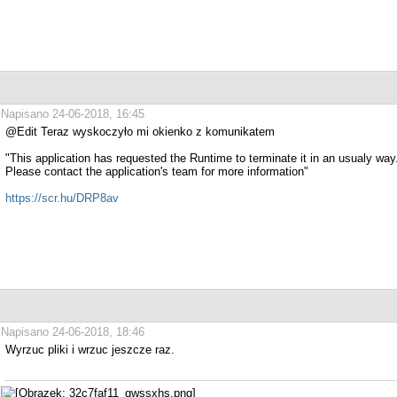
Napisano 24-06-2018, 16:45
@Edit Teraz wyskoczyło mi okienko z komunikatem
"This application has requested the Runtime to terminate it in an usualy way
Please contact the application's team for more information"
https://scr.hu/DRP8av
Napisano 24-06-2018, 18:46
Wyrzuc pliki i wrzuc jeszcze raz.