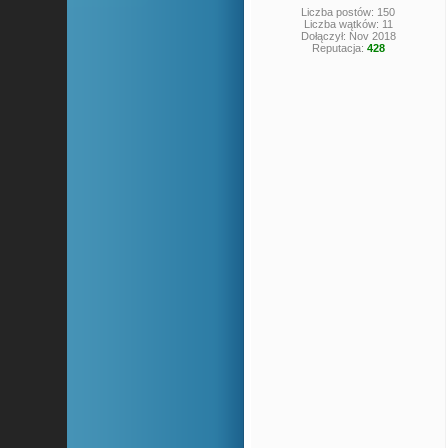
Liczba postów: 150
Liczba wątków: 11
Dołączył: Nov 2018
Reputacja:
428