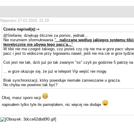
Napisano 27-01-2019, 21:19
Czesia napisał(a):
@Stefanie, dziękuję ślicznie za pomoc, jednak...
Nie rozumiem sformułowania
"...
naliczane wedlug jakiegos systemu tibij
teoretycznie nie ubywa tego pacc'a...
"
W tibii nie ma czegoś takiego, czy jesteś czy cię nie ma w grze pacc ubywa
pacc i jest to widoczne przy logowaniu nawet, jeśli nie ma cie w grze tydzie
Coś jest nie tak, dziś już po tak zwanym "ss" czyli po godzinie 5 patrzę na
... w grze okazuje się, że już w teleport Vip wejść nie mogę.
Brak synchronizacji, który powoduje niemałe zamieszanie u gracza.
No chyba nie powinno tak być?
Okej, masz sporo racji
napisałem tylko tyle ile pamiętałem, nic więcej nie dodaje