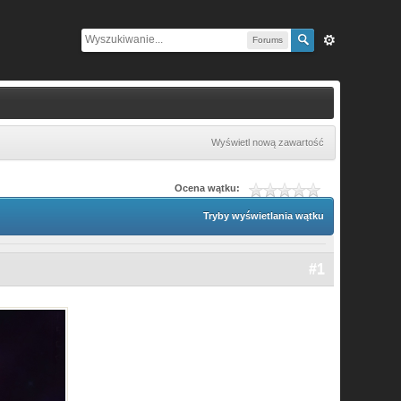
Forums
Wyświetl nową zawartość
Ocena wątku:
Tryby wyświetlania wątku
#1