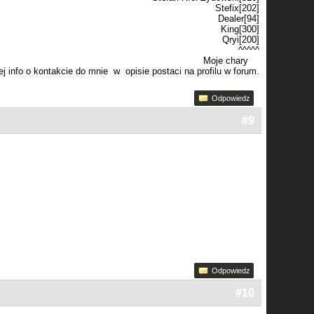
Stefix[202]
Dealer[94]
King[300]
Qryi[200]
^^^^^
Moje chary
j info o kontakcie do mnie w opisie postaci na profilu w forum.
Odpowiedz
#9
Odpowiedz
#10