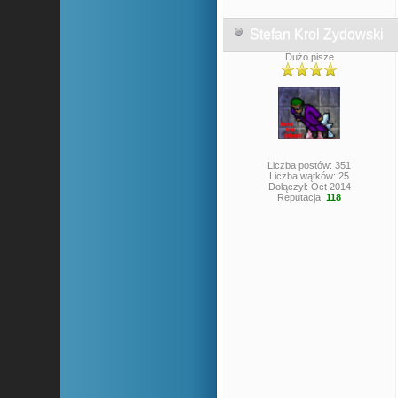
Stefan Krol Zydowski
Dużo pisze
Liczba postów: 351
Liczba wątków: 25
Dołączył: Oct 2014
Reputacja:
118