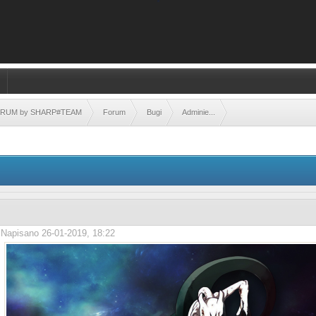
FORUM by SHARP#TEAM
Forum
Bugi
Adminie...
Napisano 26-01-2019, 18:22