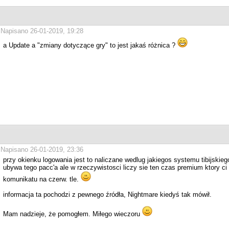
Napisano 26-01-2019, 19:28
a Update a "zmiany dotyczące gry" to jest jakaś różnica ?
Napisano 26-01-2019, 23:36
przy okienku logowania jest to naliczane wedlug jakiegos systemu tibijskiego
ubywa tego pacc'a ale w rzeczywistosci liczy sie ten czas premium ktory ci
komunikatu na czerw. tle.
informacja ta pochodzi z pewnego źródła, Nightmare kiedyś tak mówił.
Mam nadzieje, że pomogłem. Miłego wieczoru