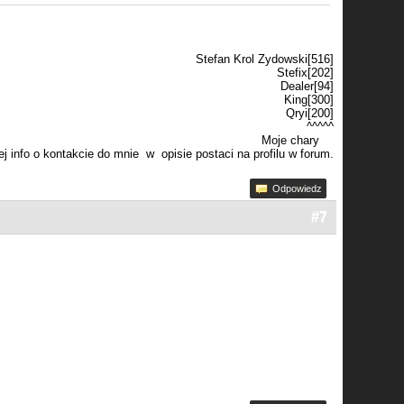
Stefan Krol Zydowski[516]
Stefix[202]
Dealer[94]
King[300]
Qryi[200]
^^^^^
Moje chary
j info o kontakcie do mnie w opisie postaci na profilu w forum.
Odpowiedz
#7