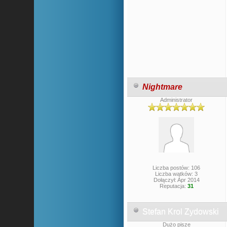
Nightmare
Administrator
Liczba postów: 106
Liczba wątków: 3
Dołączył: Apr 2014
Reputacja:
31
Stefan Krol Zydowski
Dużo pisze