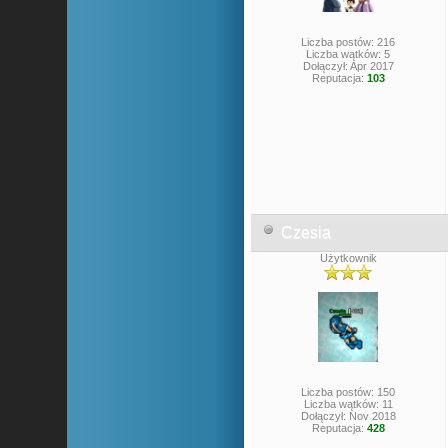
Liczba postów: 216
Liczba wątków: 5
Dołączył: Apr 2017
Reputacja:
103
Czesia
Użytkownik
Liczba postów: 150
Liczba wątków: 11
Dołączył: Nov 2018
Reputacja:
428