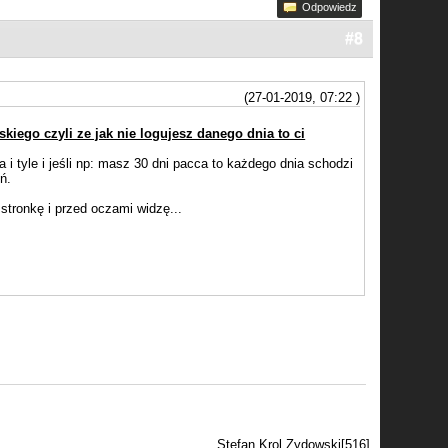
Odpowiedz
#8
(27-01-2019, 07:22 )
skiego czyli ze jak nie logujesz danego dnia to ci
 i tyle i jeśli np: masz 30 dni pacca to każdego dnia schodzi
ń.
 stronkę i przed oczami widzę...
Stefan Krol Zydowski[516]