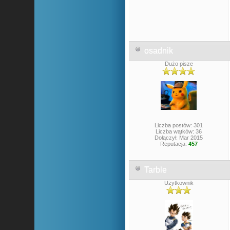
osadnik
Dużo pisze
Liczba postów: 301
Liczba wątków: 36
Dołączył: Mar 2015
Reputacja:
457
Tarble
Użytkownik