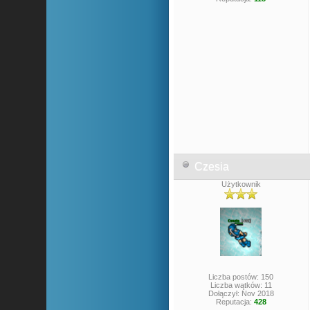
Czesia
Użytkownik
Liczba postów: 150
Liczba wątków: 11
Dołączył: Nov 2018
Reputacja:
428