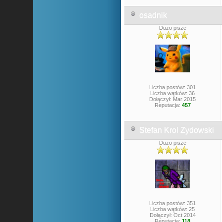
osadnik
Dużo pisze
Liczba postów: 301
Liczba wątków: 36
Dołączył: Mar 2015
Reputacja:
457
Stefan Krol Zydowski
Dużo pisze
Liczba postów: 351
Liczba wątków: 25
Dołączył: Oct 2014
Reputacja:
118