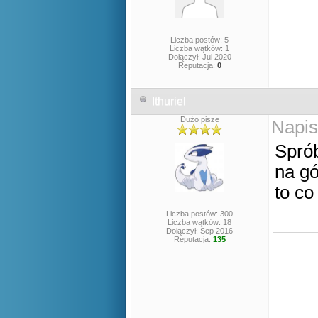
Liczba postów: 5
Liczba wątków: 1
Dołączył: Jul 2020
Reputacja:
0
Ithuriel
Dużo pisze
Napis
Sprób
na gó
to co
Liczba postów: 300
Liczba wątków: 18
Dołączył: Sep 2016
Reputacja:
135