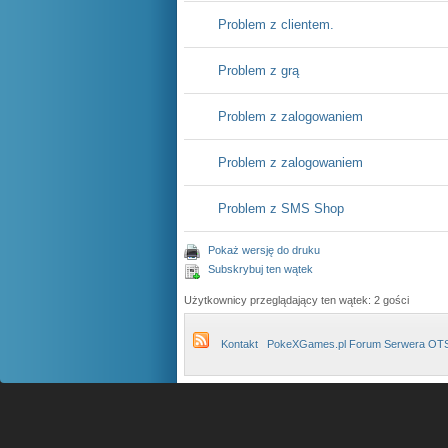
Problem z clientem.
Problem z grą
Problem z zalogowaniem
Problem z zalogowaniem
Problem z SMS Shop
Pokaż wersję do druku
Subskrybuj ten wątek
Użytkownicy przeglądający ten wątek: 2 gości
Kontakt
PokeXGames.pl Forum Serwera OT