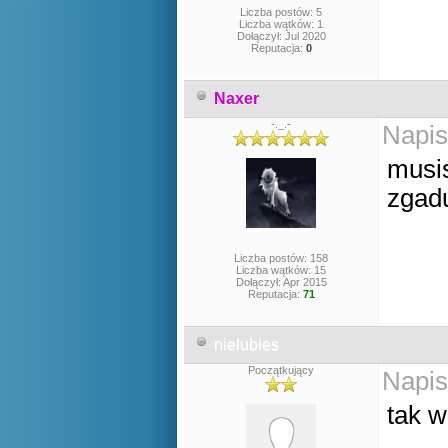
Liczba postów: 5
Liczba wątków: 1
Dołączył: Jul 2020
Reputacja:
0
Naxer
-._.-
Napis
musis
zgadu
Liczba postów: 158
Liczba wątków: 15
Dołączył: Apr 2015
Reputacja:
71
nielubies
Początkujący
Napis
tak w