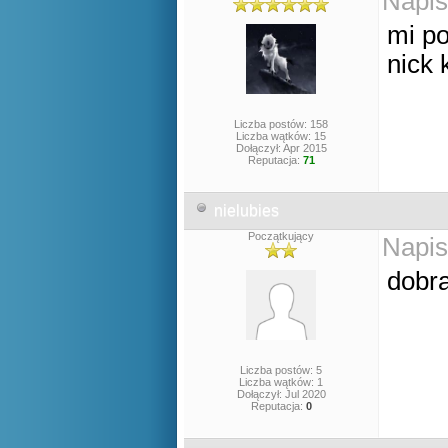
Napis
mi po
nick 
Liczba postów: 158
Liczba wątków: 15
Dołączył: Apr 2015
Reputacja:
71
nielubies
Początkujący
Napis
dobra
Liczba postów: 5
Liczba wątków: 1
Dołączył: Jul 2020
Reputacja:
0