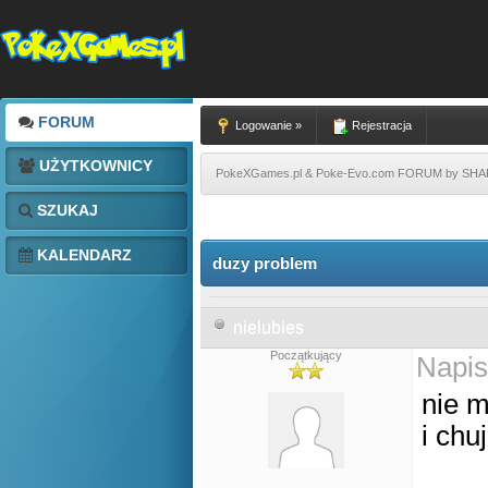
FORUM
Logowanie »
Rejestracja
UŻYTKOWNICY
PokeXGames.pl & Poke-Evo.com FORUM by SH
SZUKAJ
KALENDARZ
duzy problem
nielubies
Początkujący
Napis
nie m
i chu