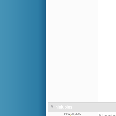
nielubies
Początkujący