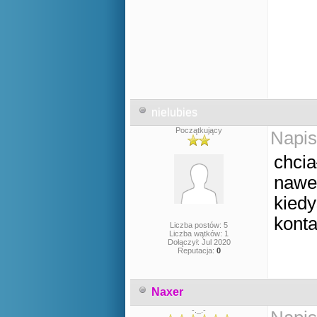
nielubies
Początkujący
Napis
chci
nawe
kiedy
kont
Liczba postów: 5
Liczba wątków: 1
Dołączył: Jul 2020
Reputacja:
0
Naxer
-._.-