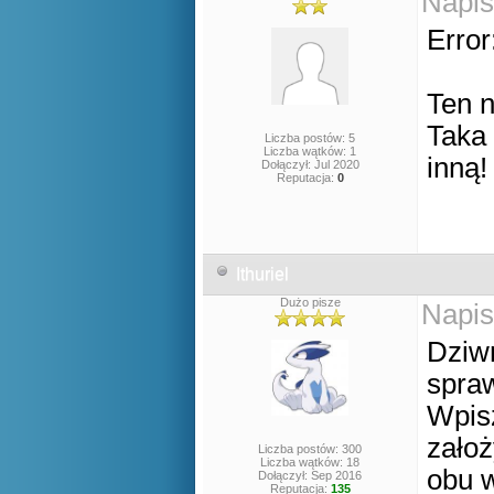
Napis
Error
Ten n
Taka 
Liczba postów: 5
Liczba wątków: 1
inną!
Dołączył: Jul 2020
Reputacja:
0
Ithuriel
Dużo pisze
Napis
Dziwn
spraw
Wpisz
założ
Liczba postów: 300
Liczba wątków: 18
obu w
Dołączył: Sep 2016
Reputacja:
135