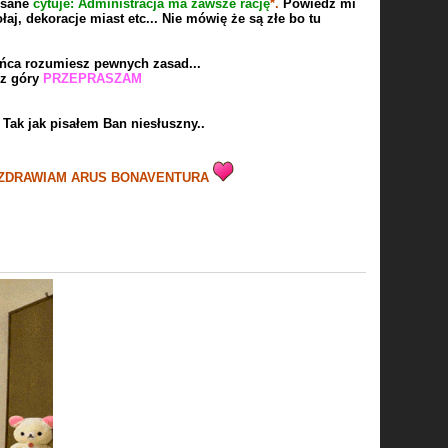
pisane
cytuje: Administracja ma zawsze rację
*.
Powiedz mi
aj, dekoracje miast etc... Nie mówię że są złe bo tu
 końca rozumiesz pewnych zasad...
óry
PRZEPRASZAM
 Tak jak pisałem Ban niesłuszny..
NAVENTURA