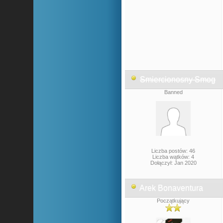
Smiercionosny Smog
Banned
Liczba postów: 46
Liczba wątków: 4
Dołączył: Jan 2020
Arek Bonaventura
Początkujący