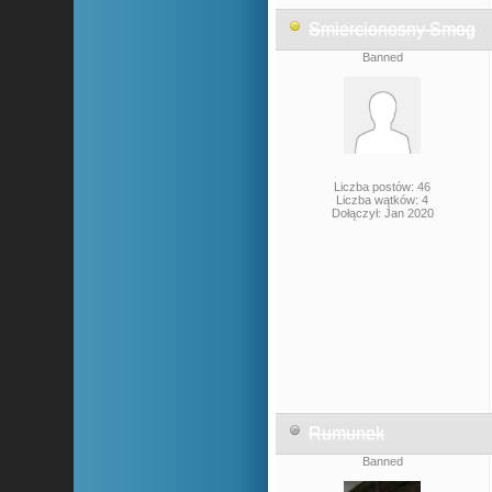
Smiercionosny Smog
Banned
Liczba postów: 46
Liczba wątków: 4
Dołączył: Jan 2020
Rumunek
Banned