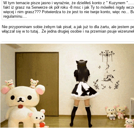
W tym temacie pisze jasno i wyraźnie, że dzieliłeś konto z " Kuzynem "...
fakt iż grasz na Serwerze ok pół roku -8 msc i jak Ty to mówiłeś nigdy wcze
więcej i nim grasz??? Potwierdza to że jest to nie twoje konto, więc no... B
regulaminu....
Nie przypominam sobie żebym tak pisał, a jak już to dla żartu, ale jestem p
włączał się w to tutaj.. Że jedna drugiej osobie i na przemian psuje wizerunek,