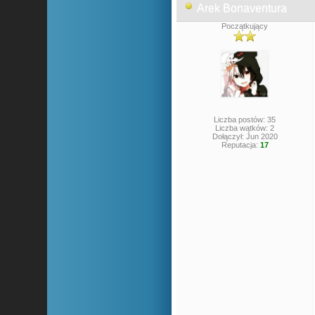
Arek Bonaventura
Początkujący
Liczba postów: 35
Liczba wątków: 2
Dołączył: Jun 2020
Reputacja:
17