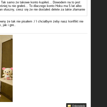
.. Tak samo że takowe konto kupiłeś... Dowodem na to jest
śniej tu nie grałeś... To dlaczego konto Hoku ma 5 lat albo
an słuszny, ciesz się że nie dostałeś delete za takie złamanie
ewny że tak nie pisałem :/ I chciałbym żeby nasz konflikt nie
 jak i gre..
Odpowiedz