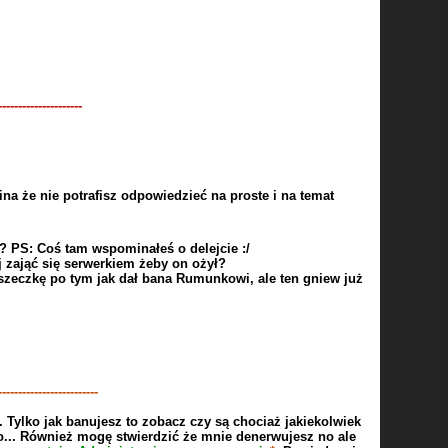
U
---------------------
a że nie potrafisz odpowiedzieć na proste i na temat
 PS: Coś tam wspominałeś o delejcie :/
ej zająć się serwerkiem żeby on ożył?
oszeczkę po tym jak dał bana Rumunkowi, ale ten gniew już
-------------------------
.. Tylko jak banujesz to zobacz czy są chociaż jakiekolwiek
o... Również mogę stwierdzić że mnie denerwujesz no ale