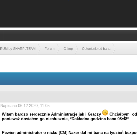
FORUM by SHARP#TEAM
Forum
Offtop
Odwołanie od bana
Napisano 06-12-2020, 11:05
Witam bardzo serdecznie Administracje jak i Graczy
Chciałbym odw
ponieważ dostałem go niesłusznie, *Dokładna godzina bana 08:48*
Pewien administrator o nicku [CM] Naxer dał mi bana na tydzień bez