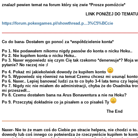
znalazł pewien temat na forum który się zwie *Prosze pomóżcie*
LINK PONIŻEJ DO TEMAT
https://forum.pokexgames.pl/showthread.p...3%C5%BCcie
--------------------------------------------------------------------------------------------------------------
Co do bana- Dostałem go ponoć za *współdzielenie konta*
Po 1. Nie podawałem nikomu nigdy passów do konta o nicku Hoku..
Po 2. Nie kupiłem konta o nicku Hoku..
Po 3. Naxer wypowiedz się czym Cię tak rzekomo *denerwuje*? Moja win
pytanie? No raczej nie :/
Po 4. Pokaż mi jakiekolwiek dowody że kupiłem konto
Po 5. Wypowiedz się również na temat Czemu chcesz mi usunąć konto?
Po 6. Naxer.. Lepiej banować ludzi za to co było 3-4 lata temu czy lepi
Po 7. Nigdy nic nie miałem do administracji, chyba że do Osadnika tr
mi przeszedł...
Po 8. Czemu dostałem bana na Arus Bonaventura a nie na Hoku?
Po 9. Przeczytaj dokładnie co ja pisałem a co pisałeś Ty
The End
--------------------------------------------------------------------------------------------------------------
Naxer- Nie to że mam coś do Ciebie po stracie helpera, nie chodzi o to
dowody lub coś innego co potwierdza że rzeczywiście kupiłem te kont