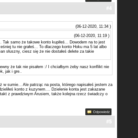
#4
(06-12-2020, 11:34 )
(06-12-2020, 11:19 )
... Tak samo że takowe konto kupiłeś... Dowodem na to jest
eśniej tu nie grałeś... To dlaczego konto Hoku ma 5 lat albo
Ban słuszny, ciesz się że nie dostałeś delete za takie
ewny że tak nie pisałem :/ I chciałbym żeby nasz konflikt nie
, jak i gre..
 w sumie... Ale patrząc na posta, którego napisałeś jestem za
dzieliłeś konto z kuzynem.... Dzielenie konta jest zakazane
kontakt z prawdziwym Arusiem, także kolejna rzecz świadczy o
Odpowiedz
#5