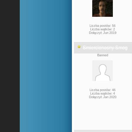
Liczba postów: 56
Liczba wątków: 2
Dołączył: Jun 2019
Smiercionosny Smog
Banned
Liczba postów: 46
Liczba wątków: 4
Dołączył: Jan 2020