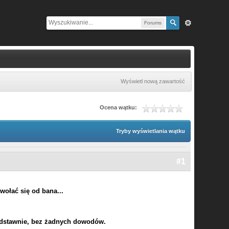
Forums
Wyświetl nową zawartość
Ocena wątku:
Tryby wyświetlania wątku
#1
ołać się od bana...
podstawnie, bez żadnych dowodów.