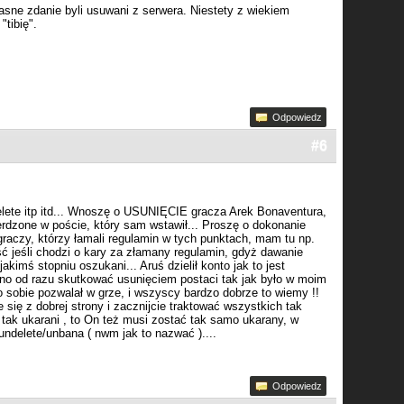
asne zdanie byli usuwani z serwera. Niestety z wiekiem
tibię".
Odpowiedz
#6
Delete itp itd... Wnoszę o USUNIĘCIE gracza Arek Bonaventura,
ierdzone w poście, który sam wstawił... Proszę o dokonanie
raczy, którzy łamali regulamin w tych punktach, mam tu np.
ć jeśli chodzi o kary za złamany regulamin, gdyż dawanie
akimś stopniu oszukani... Aruś dzielił konto jak to jest
no od razu skutkować usunięciem postaci tak jak było w moim
sobie pozwalał w grze, i wszyscy bardzo dobrze to wiemy !!
dobrej strony i zacznijcie traktować wszystkich tak
i tak ukarani , to On też musi zostać tak samo ukarany, w
delete/unbana ( nwm jak to nazwać )....
Odpowiedz