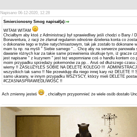
Napisano 06-12-2020, 12:28
Smiercionosny Smog napisał(a):
WITAM WITAM
Chciałbym aby ktoś z Administracji był sprawiedliwy jeśli chodzi o Bany /
Bonaventura, z racji że złamał regulamin odnośnie dzielenia konta co zost
o dokonanie tego w trybie natychmiastowym, tak jak zostało to dokonane w
mam tu np. na myśli " Siebie samego "... Chcę aby na serwerze panowała s
dawanie różnych kar za takie same przewinienia skutkuje tym, iż gracze czuj
jest napisane " z kuzynem " jest też wspomniane coś o handlu kontem co 
moim przypadku sprzedaży pokemonów za pp... Aruś od dłuższego czasu za
wiemy !! ZASŁUŻYŁEŚ SOBIE NA DELETE KOLEGO !!! ADMINISTRACJO poka
wszystkich tak samo !! Nie przewiduję dla niego innej kary niż DELETE !! Sk
samo ukarany, w innym przypadku WSZYSCY, którzy mieli DELETE postaci,
#CZASNASPRAWIEDLIWOŚĆ !!
Ach zmienny jesteś
, chciałbym przypomnieć że wiele osób dostało Und