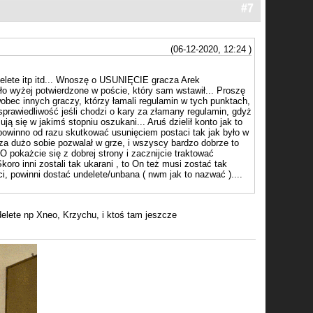
#7
(06-12-2020, 12:24 )
 Delete itp itd... Wnoszę o USUNIĘCIE gracza Arek
ało wyżej potwierdzone w poście, który sam wstawił... Proszę
obec innych graczy, którzy łamali regulamin w tych punktach,
prawiedliwość jeśli chodzi o kary za złamany regulamin, gdyż
ą się w jakimś stopniu oszukani... Aruś dzielił konto jak to
powinno od razu skutkować usunięciem postaci tak jak było w
 dużo sobie pozwalał w grze, i wszyscy bardzo dobrze to
żcie się z dobrej strony i zacznijcie traktować
oro inni zostali tak ukarani , to On też musi zostać tak
 powinni dostać undelete/unbana ( nwm jak to nazwać )....
elete np Xneo, Krzychu, i ktoś tam jeszcze