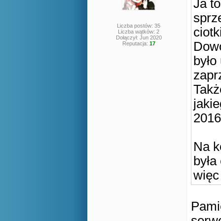
Ja t
sprz
Liczba postów: 35
ciot
Liczba wątków: 2
Dołączył: Jun 2020
Dowó
Reputacja:
17
było
zaprz
Także
jaki
2016
Na k
była
więc
Pamię
serwe