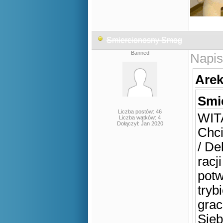
Smiercionosny Smog
Banned
Napis
Arek
Smi
Liczba postów: 46
WIT
Liczba wątków: 4
Dołączył: Jan 2020
Chci
/ De
racj
potw
tryb
grac
Sieb