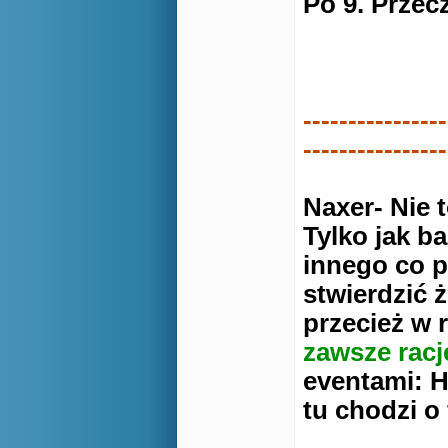
Po 9. Przec
T
----------------
----------------
Naxer- Nie t
Tylko jak b
innego co p
stwierdzić 
przecież w 
zawsze racj
eventami: H
tu chodzi o