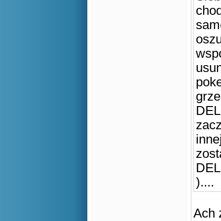
chod
same
oszu
wspo
usun
poke
grze
DEL
zacz
inne
zost
DELE
)..
Ach 