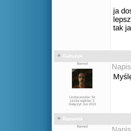
ja do
lepsz
tak j
Rumunek
Banned
Napis
Myślę
Liczba postów: 56
Liczba wątków: 2
Dołączył: Jun 2019
Rumunek
Banned
Napis