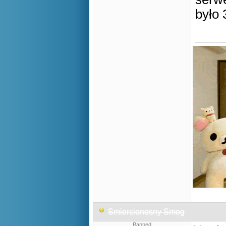
było 
Smiercionosny Smog
Banned