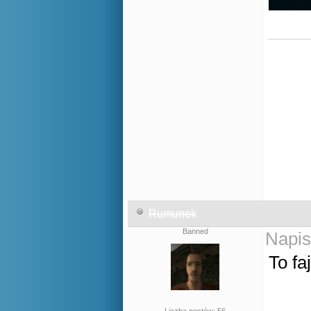
Rumunek
Banned
Napis
To fa