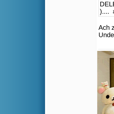
DELE
)..
Ach 
Undel