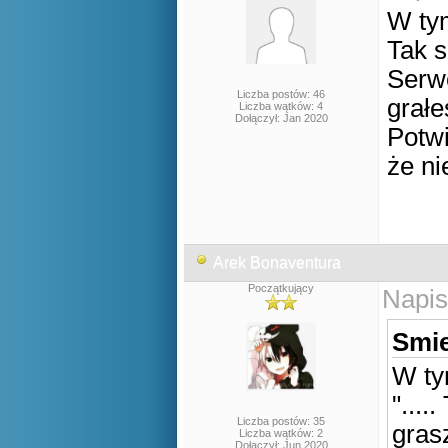
W tym
Tak s
Serwe
Liczba postów: 46
grałe
Liczba wątków: 4
Dołączył: Jan 2020
Potwi
że ni
Arek Bonaventura
Początkujący
Napis
Smie
W ty
"....
Liczba postów: 35
gras
Liczba wątków: 2
Dołączył: Jun 2020