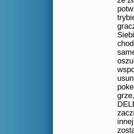
że z
potw
tryb
grac
Sieb
chod
same
oszuk
wspo
usun
poke
grze
DELE
zacz
innej
zost