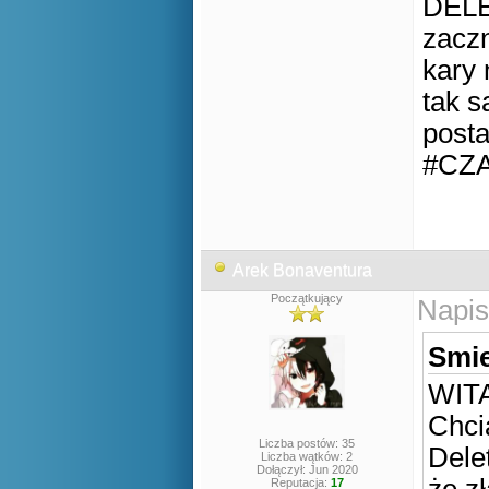
DELE
zaczn
kary 
tak 
posta
#CZ
Arek Bonaventura
Początkujący
Napis
Smie
WIT
Chci
Liczba postów: 35
Dele
Liczba wątków: 2
Dołączył: Jun 2020
Reputacja:
17