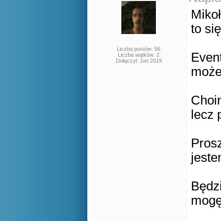
Mikoł
to si
Liczba postów: 56
Event
Liczba wątków: 2
Dołączył: Jun 2019
może
Choin
lecz 
Pros
jeste
Będzi
mogę 