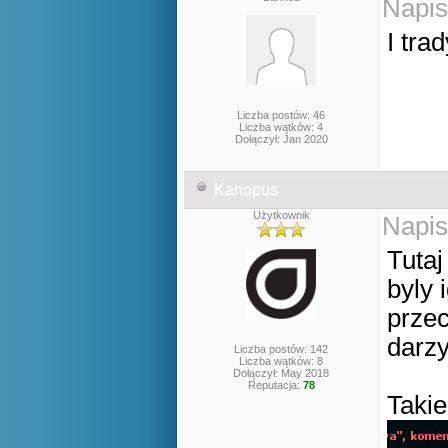
Napis
I tra
Liczba postów: 46
Liczba wątków: 4
Dołączył: Jan 2020
Kanopus
Użytkownik
Napis
Tutaj
byly 
przec
darzy
Liczba postów: 142
Liczba wątków: 8
Dołączył: May 2018
Reputacja:
78
Takie