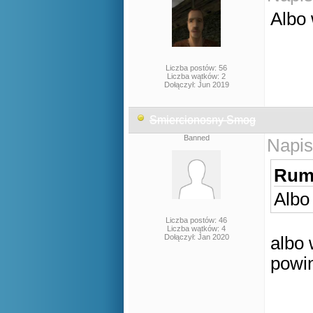
Albo
Liczba postów: 56
Liczba wątków: 2
Dołączył: Jun 2019
Smiercionosny Smog
Banned
Napis
Rumu
Albo
Liczba postów: 46
Liczba wątków: 4
Dołączył: Jan 2020
albo 
powin