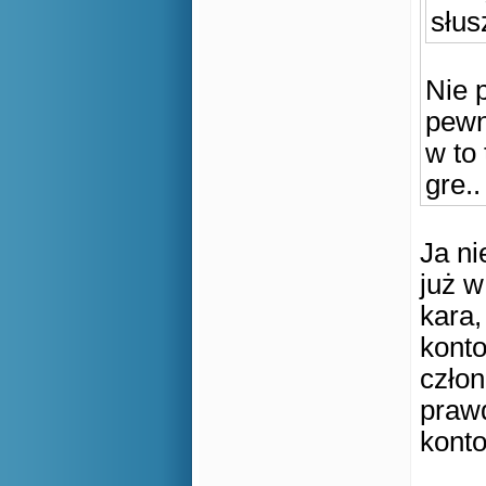
słus
Nie 
pewny
w to 
gre..
Ja ni
już w
kara,
konto
człon
prawd
konto