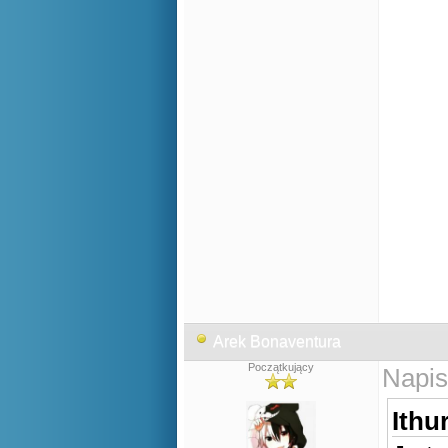
Arek Bonaventura
Początkujący
Napis
Ithur