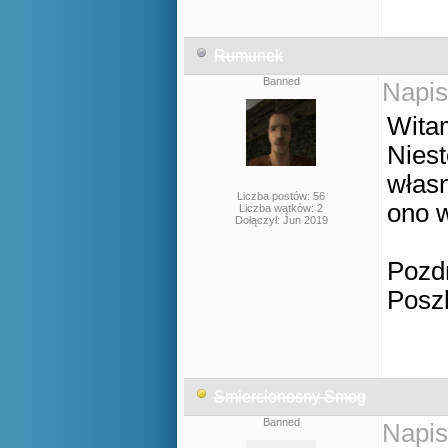
Rumunek
Banned
Napis
Wita
Niest
własn
Liczba postów: 56
ono w
Liczba wątków: 2
Dołączył: Jun 2019
Pozd
Posz
Smiercionosny Smog
Banned
Napis