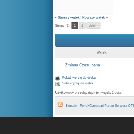
«
Starszy wątek
|
Nowszy wątek
»
Strony (2):
1
2
dalej »
Wątek:
Zmiana Czasu bana
Pokaż wersję do druku
Subskrybuj ten wątek
Użytkownicy przeglądający ten wątek: 2 gości
Kontakt
PokeXGames.pl Forum Serwera OT