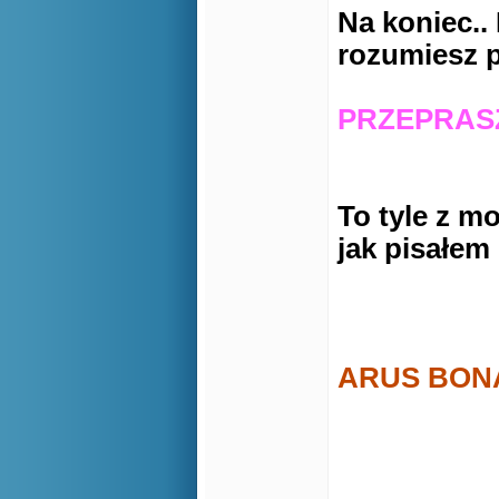
Na koniec.. 
rozumiesz p
Jeże
PRZEPRAS
To tyle z m
jak pisałem
P
ARUS BON