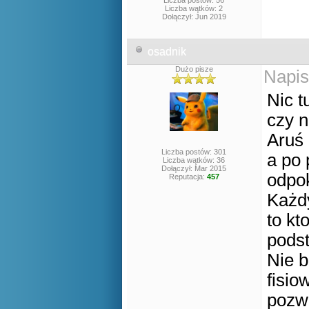
Liczba postów: 56
Liczba wątków: 2
Dołączył: Jun 2019
osadnik
Dużo pisze
Napis
Nic t
czy n
Aruś 
Liczba postów: 301
a po 
Liczba wątków: 36
Dołączył: Mar 2015
odpo
Reputacja:
457
Każdy
to kt
podst
Nie b
fisio
pozwo