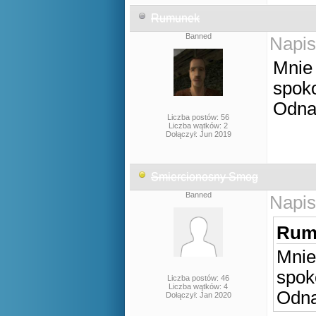
Rumunek
Banned
Napis
Mnie 
spoko
Odna
Liczba postów: 56
Liczba wątków: 2
Dołączył: Jun 2019
Smiercionosny Smog
Banned
Napis
Rumu
Mnie
spok
Liczba postów: 46
Liczba wątków: 4
Odna
Dołączył: Jan 2020