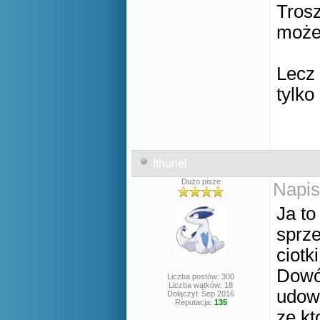
Tros
może
Lecz 
tylko
Ithuriel
Dużo pisze
Napis
Ja to
sprz
ciotk
Dowód
Liczba postów: 300
Liczba wątków: 18
udowo
Dołączył: Sep 2016
Reputacja:
135
ze kt