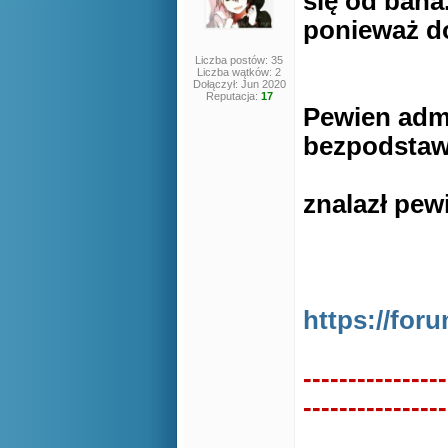
się od bana.
ponieważ do
Liczba postów: 35
Liczba wątków: 2
Dołączył: Jun 2020
Reputacja:
17
Pewien admi
bezpodstaw
znalazł pew
LIN
https://fo
----------------
----------------