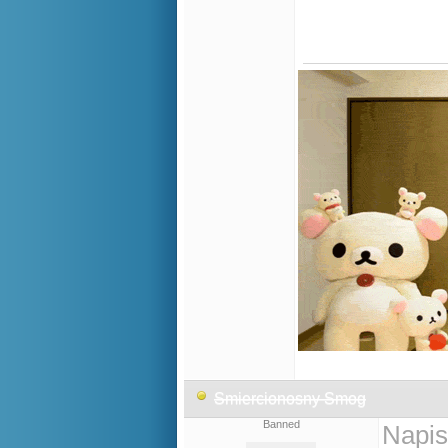
Smiercionosny Smog
Banned
Napis