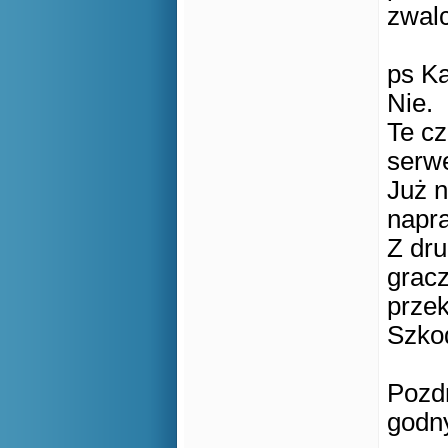
zwalc
ps Ka
Nie.
Te cz
serwe
Już n
napra
Z dru
gracz
przek
Szkod
Pozd
godny