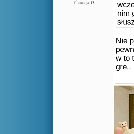
wcześ
Reputacja:
17
nim 
słusz
Nie p
pewny
w to 
gre..