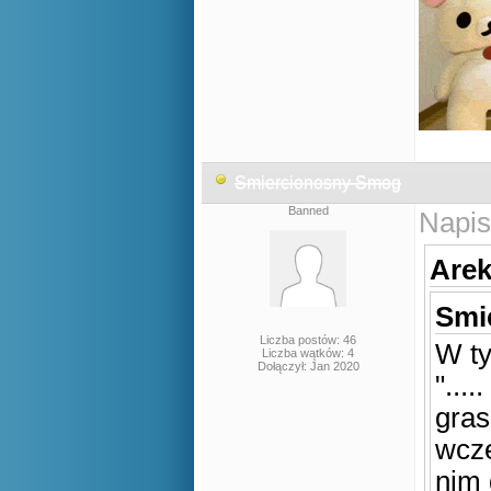
Smiercionosny Smog
Banned
Napis
Arek
Smi
Liczba postów: 46
W ty
Liczba wątków: 4
Dołączył: Jan 2020
"...
gras
wcze
nim 