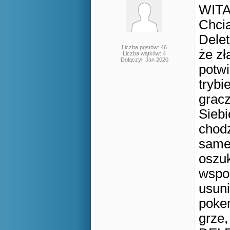
WIT
Chcia
Delet
Liczba postów: 46
że zł
Liczba wątków: 4
Dołączył: Jan 2020
potwi
trybi
gracz
Siebi
chodz
same 
oszuk
wspo
usuni
pokem
grze