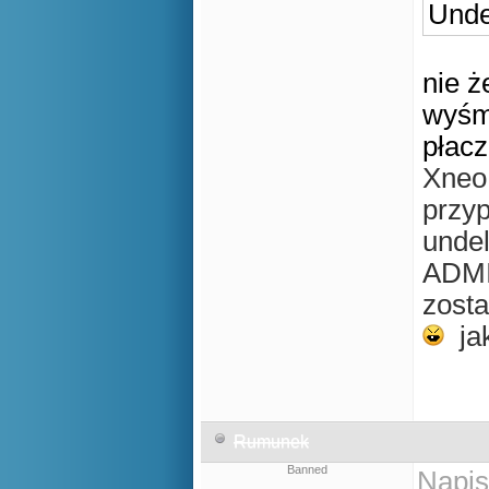
Unde
nie ż
wyśmi
płacz
Xneo
przy
unde
ADMIN
zosta
jak
Rumunek
Banned
Napis