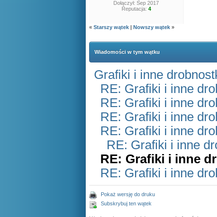
Dołączył: Sep 2017
Reputacja:
4
«
Starszy wątek
|
Nowszy wątek
»
Wiadomości w tym wątku
Grafiki i inne drobnost
RE: Grafiki i inne dr
RE: Grafiki i inne dr
RE: Grafiki i inne dr
RE: Grafiki i inne dr
RE: Grafiki i inne d
RE: Grafiki i inne d
RE: Grafiki i inne dr
Pokaż wersję do druku
Subskrybuj ten wątek