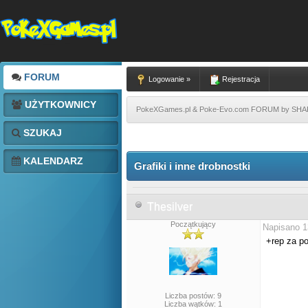
FORUM
Logowanie »
Rejestracja
UŻYTKOWNICY
PokeXGames.pl & Poke-Evo.com FORUM by SH
SZUKAJ
KALENDARZ
Grafiki i inne drobnostki
Thesilver
Początkujący
Napisano 1
+rep za po
Liczba postów: 9
Liczba wątków: 1