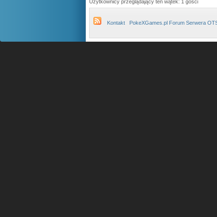
Użytkownicy przeglądający ten wątek: 1 gości
Kontakt
PokeXGames.pl Forum Serwera OT