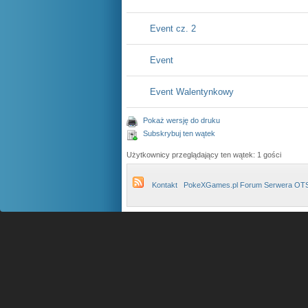
Event cz. 2
Event
Event Walentynkowy
Pokaż wersję do druku
Subskrybuj ten wątek
Użytkownicy przeglądający ten wątek: 1 gości
Kontakt
PokeXGames.pl Forum Serwera OT