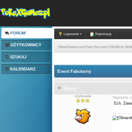
FORUM
Logowanie »
Rejestracja
UŻYTKOWNICY
PokeXGames.pl & Poke-Evo.com FORUM by SH
SZUKAJ
KALENDARZ
Event Fabularny
Shany
Użytkownik
Napisano 1
Ech. Zawsz