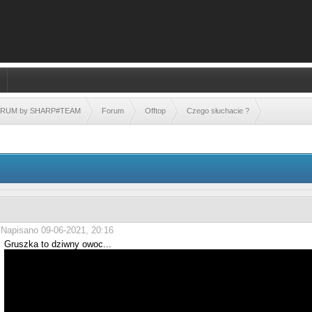
FORUM by SHARP#TEAM
Forum
Offtop
Czego słuchacie ?
Napisano 09-06-2021, 20:16
Gruszka to dziwny owoc...