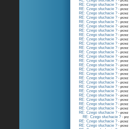
RE: Czego słuchacie ?
- prze
RE: Czego słuchacie ?
- prze
RE: Czego słuchacie ?
- prze
RE: Czego słuchacie ?
- prze
RE: Czego słuchacie ?
- prze
RE: Czego słuchacie ?
- prze
RE: Czego słuchacie ?
- prze
RE: Czego słuchacie ?
- prze
RE: Czego słuchacie ?
- prze
RE: Czego słuchacie ?
- prze
RE: Czego słuchacie ?
- prze
RE: Czego słuchacie ?
- prze
RE: Czego słuchacie ?
- prze
RE: Czego słuchacie ?
- prze
RE: Czego słuchacie ?
- prze
RE: Czego słuchacie ?
- prze
RE: Czego słuchacie ?
- prze
RE: Czego słuchacie ?
- prze
RE: Czego słuchacie ?
- prze
RE: Czego słuchacie ?
- prze
RE: Czego słuchacie ?
- prze
RE: Czego słuchacie ?
- prze
RE: Czego słuchacie ?
- prze
RE: Czego słuchacie ?
- prze
RE: Czego słuchacie ?
- prze
RE: Czego słuchacie ?
- prze
RE: Czego słuchacie ?
- prze
RE: Czego słuchacie ?
- pr
RE: Czego słuchacie ?
- prze
RE: Czego słuchacie ?
- prze