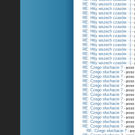
RE: Hity wszech czasów :-)
-
RE: Hity wszech czasów :-)
-
RE: Hity wszech czasów :-)
-
RE: Hity wszech czasów :-)
-
RE: Hity wszech czasów :-)
-
RE: Hity wszech czasów :-)
-
RE: Hity wszech czasów :-)
-
RE: Hity wszech czasów :-)
-
RE: Hity wszech czasów :-)
-
RE: Hity wszech czasów :-)
-
RE: Hity wszech czasów :-)
-
RE: Hity wszech czasów :-)
-
RE: Hity wszech czasów :-)
-
RE: Hity wszech czasów :-)
-
RE: Czego słuchacie ?
- prze
RE: Czego słuchacie ?
- prze
RE: Czego słuchacie ?
- prze
RE: Czego słuchacie ?
- prze
RE: Czego słuchacie ?
- prze
RE: Czego słuchacie ?
- prze
RE: Czego słuchacie ?
- prze
RE: Czego słuchacie ?
- prze
RE: Czego słuchacie ?
- prze
RE: Czego słuchacie ?
- prze
RE: Czego słuchacie ?
- prze
RE: Czego słuchacie ?
- prze
RE: Czego słuchacie ?
- prze
RE: Czego słuchacie ?
- prze
RE: Czego słuchacie ?
- pr