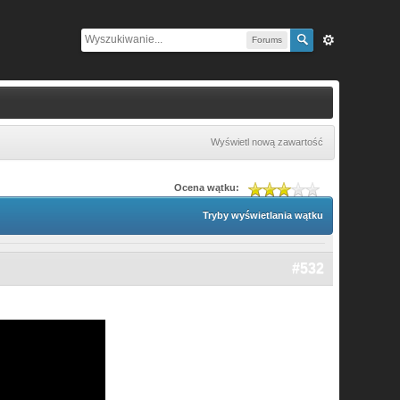
Forums
Wyświetl nową zawartość
Ocena wątku:
Tryby wyświetlania wątku
#532