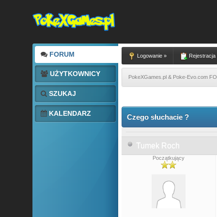
FORUM
Logowanie »
Rejestracja
UŻYTKOWNICY
PokeXGames.pl & Poke-Evo.com 
SZUKAJ
7 głosów - średnia: 3.43
1
2
3
4
5
KALENDARZ
Czego słuchacie ?
Tumek Roch
Początkujący