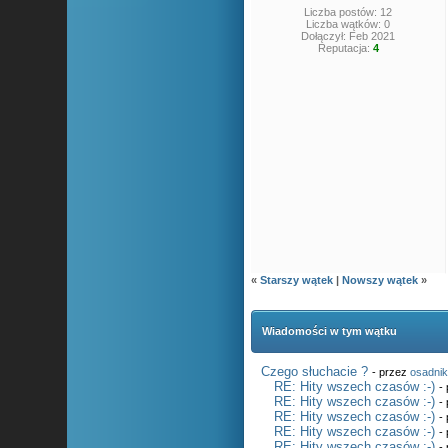
Liczba postów: 12
Liczba wątków: 0
Dołączył: Feb 2021
Reputacja:
4
«
Starszy wątek
|
Nowszy wątek
»
Wiadomości w tym wątku
Czego słuchacie ?
- przez
osadni
RE: Hity wszech czasów :-)
-
RE: Hity wszech czasów :-)
-
RE: Hity wszech czasów :-)
-
RE: Hity wszech czasów :-)
-
RE: Hity wszech czasów :-)
-