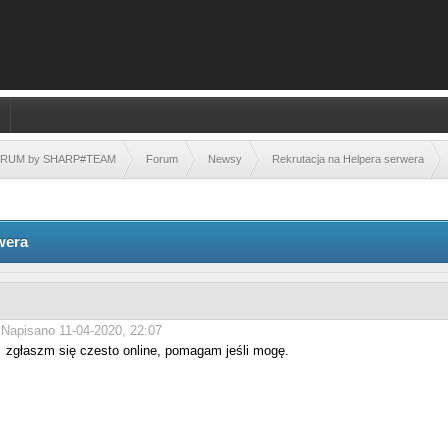
FORUM by SHARP#TEAM
Forum
Newsy
Rekrutacja na Helpera serwera
wera
Napisano 11-04-2020, 22:07
zgłaszm się czesto online, pomagam jeśli mogę.