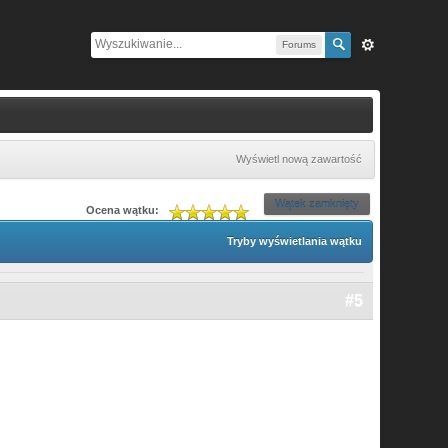
Forums
Wyświetl nową zawartość
Wątek zamknięty
Ocena wątku:
Tryby wyświetlania wątku
#5