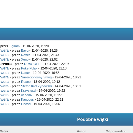
 przez
Egiliam
- 11-04-2020, 19:20
rwera
- przez
Bayu
- 11-04-2020, 19:28
rwera
- przez
Naxer
- 11-04-2020, 21:43
rwera
- przez
Xeno
- 11-04-2020, 22:02
serwera
- przez
DRAGOPL
- 11-04-2020, 22:07
rwera
- przez
Poke Polak
- 12-04-2020, 11:13
rwera
- przez
Naxer
- 12-04-2020, 16:56
rwera
- przez
Smiercionosny Smog
- 12-04-2020, 18:21
rwera
- przez
Rexoo
- 13-04-2020, 19:12
rwera
- przez
Stefan Krol Zydowski
- 14-04-2020, 13:51
rwera
- przez
Krzysiuxd
- 14-04-2020, 19:22
rwera
- przez
osadnik
- 15-04-2020, 15:27
rwera
- przez
Kanopus
- 18-04-2020, 22:21
rwera
- przez
Chesd
- 19-04-2020, 15:06
Podobne wątki
Wątek:
Autor
Odpowiedzi: