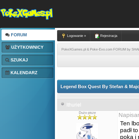
FORUM
Logowanie »
Rejestracja
UŻYTKOWNICY
PokeXGames.pl & Poke-Evo.com FORUM by SH
SZUKAJ
KALENDARZ
Legend Box Quest By Stefan & Major
Ithuriel
Dużo pisze
Napisa
Ten lbo
padł t
poka i 