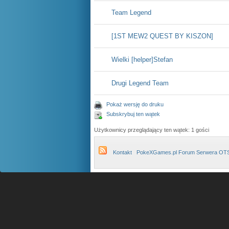
Team Legend
[1ST MEW2 QUEST BY KISZON]
Wielki [helper]Stefan
Drugi Legend Team
Pokaż wersję do druku
Subskrybuj ten wątek
Użytkownicy przeglądający ten wątek: 1 gości
Kontakt
PokeXGames.pl Forum Serwera OT