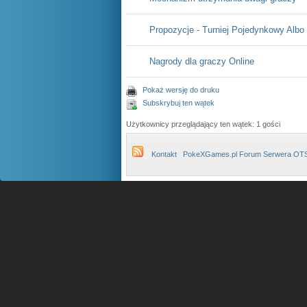
Propozycje - Turniej Pojedynkowy Albo
Nagrody dla graczy Online
Pokaż wersję do druku
Subskrybuj ten wątek
Użytkownicy przeglądający ten wątek: 1 gości
Kontakt
PokeXGames.pl Forum Serwera OT