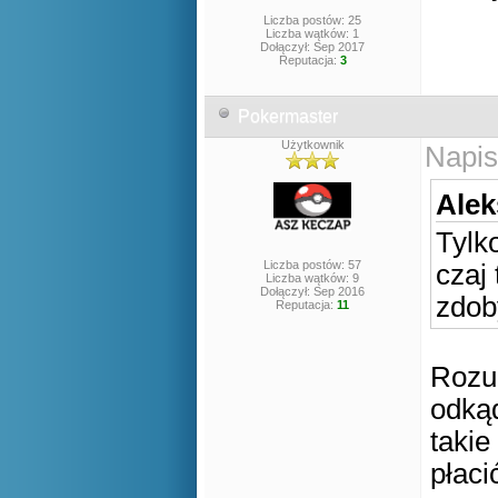
Liczba postów: 25
Liczba wątków: 1
Dołączył: Sep 2017
Reputacja:
3
Pokermaster
Użytkownik
Napis
Alek
Tylk
Liczba postów: 57
czaj
Liczba wątków: 9
Dołączył: Sep 2016
zdob
Reputacja:
11
Rozu
odkąd
takie
płaci