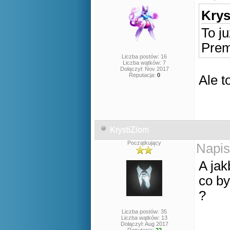
Krys
To j
Prem
Liczba postów: 16
Liczba wątków: 7
Dołączył: Nov 2017
Reputacja:
0
Ale t
KrystiZiom
Początkujący
Napis
A jak
co by
?
Liczba postów: 35
Liczba wątków: 13
Dołączył: Aug 2017