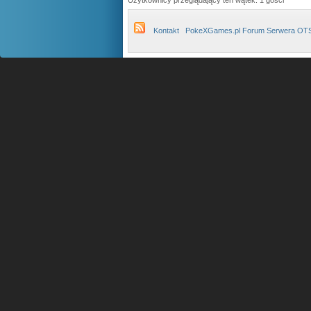
Użytkownicy przeglądający ten wątek: 1 gości
Kontakt
PokeXGames.pl Forum Serwera OT