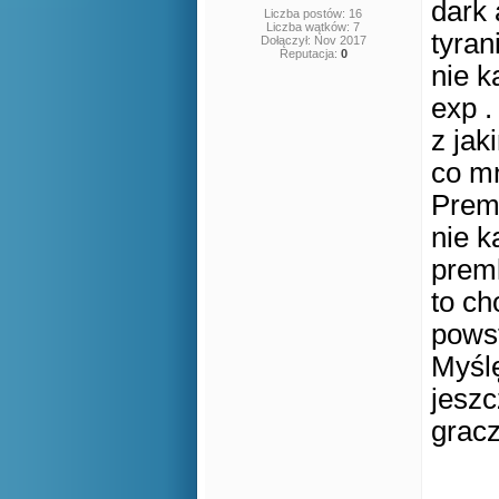
dark 
Liczba postów: 16
Liczba wątków: 7
tyran
Dołączył: Nov 2017
Reputacja:
0
nie k
exp .
z jak
co mn
Premk
nie k
premk
to ch
powst
Myślę
jeszc
grac