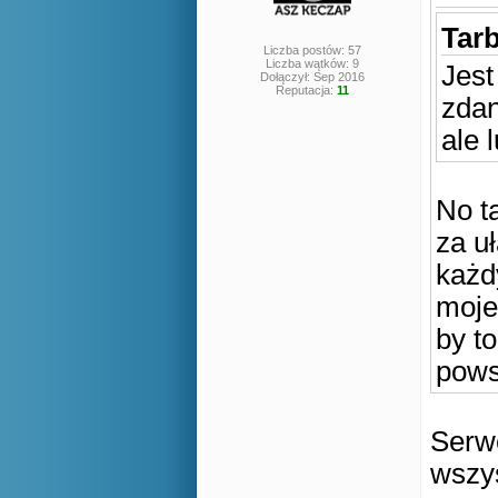
Tarb
Liczba postów: 57
Liczba wątków: 9
Jest
Dołączył: Sep 2016
Reputacja:
11
zdan
ale 
No t
za u
każd
moje
by t
pows
Serwe
wszys