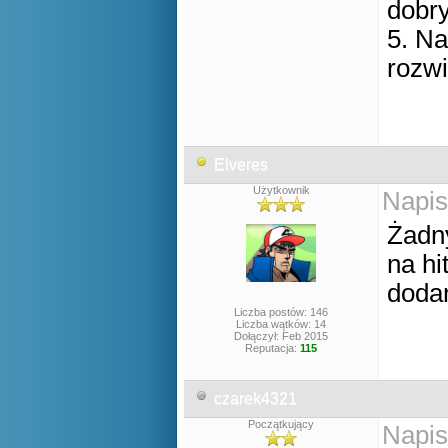
dobry
5. Na
rozwi
Elveres
Użytkownik
Napis
Żadny
na h
dodan
Liczba postów: 146
Liczba wątków: 14
Dołączył: Feb 2015
Reputacja:
115
czarek4321
Początkujący
Napis