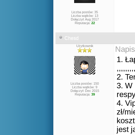
Liczba postów: 35
Liczba wątków: 13
Dołączył: Aug 2017
Reputacja:
22
Chesd
Użytkownik
Napis
1. Ła
,,,,,,,,
2. Te
3. W 
Liczba postów: 150
Liczba wątków: 9
Dołączył: Dec 2015
respy
Reputacja:
39
4. Vi
zł/mi
koszt
jest 