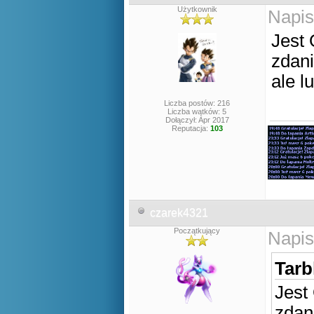
Użytkownik
Napis
Jest 
zdan
ale l
Liczba postów: 216
Liczba wątków: 5
Dołączył: Apr 2017
Reputacja:
103
czarek4321
Początkujący
Napis
Tarb
Jest
zdan