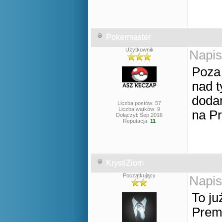
Pokermaster
Użytkownik
Napis
Poza 
nad 
dodan
Liczba postów: 57
Liczba wątków: 9
na P
Dołączył: Sep 2016
Reputacja:
11
KrystiZiom
Początkujący
Napis
To ju
Prem