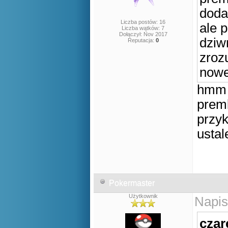
doda
Liczba postów: 16
ale 
Liczba wątków: 7
Dołączył: Nov 2017
dziw
Reputacja:
0
zroz
nowe
hmm a
prem
przy
ustal
Pokermaster
Użytkownik
Napis
czar