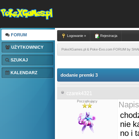
FORUM
Logowanie »
Rejestracja
UŻYTKOWNICY
PokeXGames.pl & Poke-Evo.com FORUM by SH
SZUKAJ
KALENDARZ
dodanie premki 3
czarek4321
Początkujący
Napis
chodz
nie k
no i 