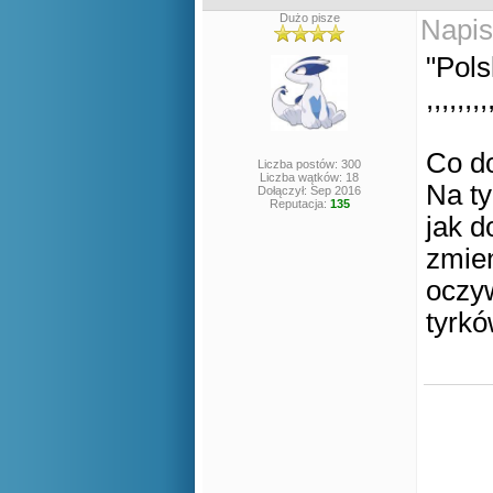
Dużo pisze
Napis
"Pols
,,,,,,,,
Co d
Liczba postów: 300
Liczba wątków: 18
Na ty
Dołączył: Sep 2016
Reputacja:
135
jak d
zmien
oczyw
tyrkó