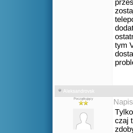
przes
zosta
telep
dodat
ostat
tym V
dosta
probl
Aleksandrovsk
Początkujący
Napis
Tylko
czaj 
zdob