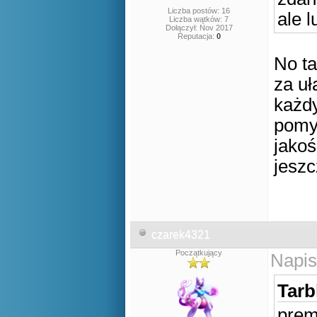
Liczba postów: 16
ale l
Liczba wątków: 7
Dołączył: Nov 2017
Reputacja:
0
No ta
za uł
każdy
pomys
jakoś
jesz
czarek4321
Początkujący
Napis
Tarb
prem