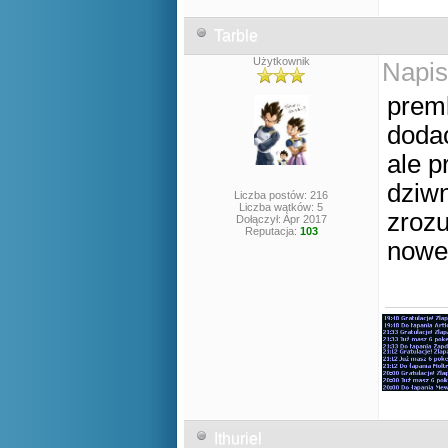
Tarble
Użytkownik
Napis
premk
dodac
ale 
dziwn
Liczba postów: 216
Liczba wątków: 5
zrozu
Dołączył: Apr 2017
Reputacja:
103
nowe
Ithuriel