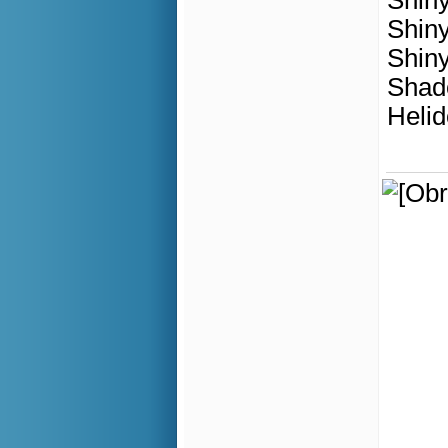
Shiny
Shiny
Shin
Shad
Helid