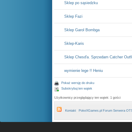
Sklep po sąsiedzku
Sklep Fazi
Sklep Garol Bombga
Sklep-Karis
Sklep Chesd'a. Sprzedam Catcher Outfi
wymienie lege !! Heniu
Pokaż wersję do druku
Subskrybuj ten wątek
Użytkownicy przeglądający ten wątek: 1 gości
Kontakt
PokeXGames.pl Forum Serwera OT