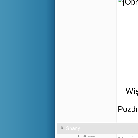
Wię
Pozd
Shany
Użytkownik