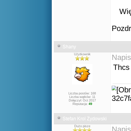
Wię
Pozd
Shany
Użytkownik
Napis
Thcs 
Liczba postów: 168
Liczba wątków: 11
Dołączył: Oct 2017
Reputacja:
49
Stefan Krol Zydowski
Dużo pisze
Napis