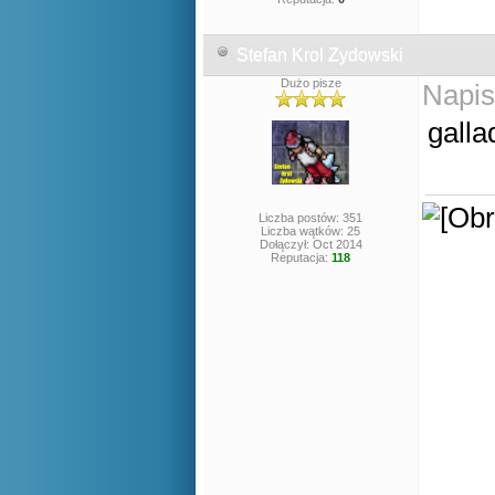
Stefan Krol Zydowski
Dużo pisze
Napis
galla
Liczba postów: 351
Liczba wątków: 25
Dołączył: Oct 2014
Reputacja:
118