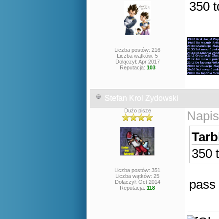
350 t
Liczba postów: 216
Liczba wątków: 5
Dołączył: Apr 2017
Reputacja:
103
Stefan Krol Zydowski
Dużo pisze
Napis
Tarb
350 
Liczba postów: 351
Liczba wątków: 25
pass
Dołączył: Oct 2014
Reputacja:
118