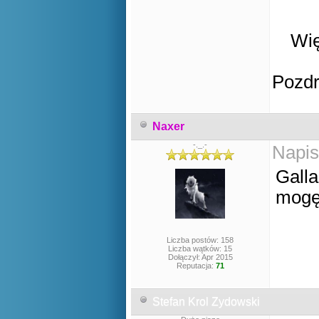
Wię
Pozd
Naxer
-._.-
Napis
Galla
mogę 
Liczba postów: 158
Liczba wątków: 15
Dołączył: Apr 2015
Reputacja:
71
Stefan Krol Zydowski