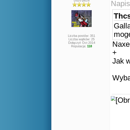
Dużo pisze
Napis
Thcs
Gall
mogę
Liczba postów: 351
Liczba wątków: 25
Naxer
Dołączył: Oct 2014
Reputacja:
118
+
Jak 
Wyba