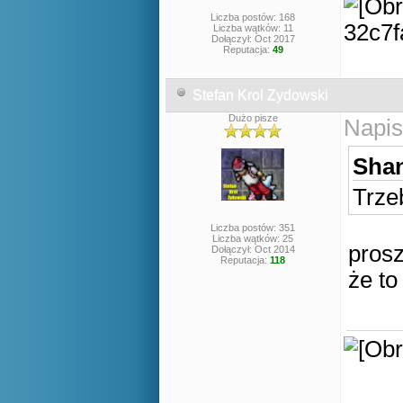
Liczba postów: 168
Liczba wątków: 11
Dołączył: Oct 2017
Reputacja:
49
Stefan Krol Zydowski
Dużo pisze
Napis
Shan
Trzeb
Liczba postów: 351
Liczba wątków: 25
prosz
Dołączył: Oct 2014
Reputacja:
118
że to