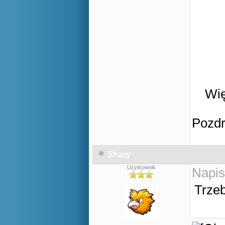
Wię
Pozd
Shany
Użytkownik
Napis
Trzeb