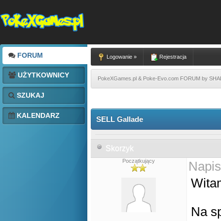
FORUM
Logowanie »
Rejestracja
UŻYTKOWNICY
PokeXGames.pl & Poke-Evo.com FORUM by SH
SZUKAJ
KALENDARZ
SELL Gallade
Skorzyk
Początkujący
Napis
Wita
Na sp