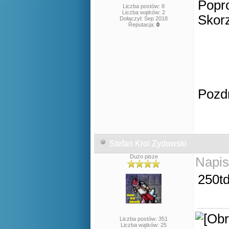
Popro
Liczba postów: 8
Liczba wątków: 2
Skorz
Dołączył: Sep 2018
Reputacja:
0
Pozd
Stefan Krol Zydowski
Dużo pisze
Napis
250t
Liczba postów: 351
Liczba wątków: 25