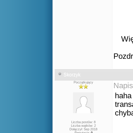
Wię
Pozd
Skorzyk
Początkujący
Napis
haha 
trans
chyba
Liczba postów: 8
Liczba wątków: 2
Dołączył: Sep 2018
Reputacja:
0