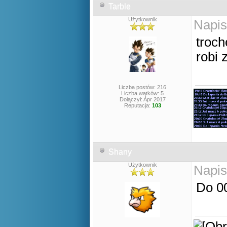
Tarble
Użytkownik
Napis
troc
robi
Liczba postów: 216
Liczba wątków: 5
Dołączył: Apr 2017
Reputacja:
103
Shany
Użytkownik
Napis
Do 00