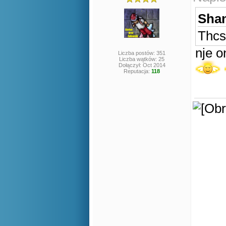
Shan
Thcs
nje o
Liczba postów: 351
Liczba wątków: 25
Dołączył: Oct 2014
Reputacja:
118