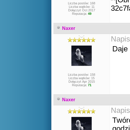
Liczba postów: 168
Liczba wątków: 11
Dołączył: Oct 2017
Reputacja:
49
Naxer
-._.-
Napis
Daje
Liczba postów: 158
Liczba wątków: 15
Dołączył: Apr 2015
Reputacja:
71
Naxer
-._.-
Napis
Twórc
godzi