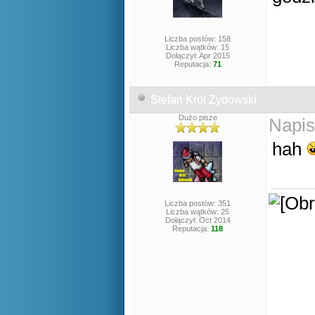
Liczba postów: 158
Liczba wątków: 15
Dołączył: Apr 2015
Reputacja:
71
Stefan Krol Zydowski
Dużo pisze
Napis
hah
Liczba postów: 351
Liczba wątków: 25
Dołączył: Oct 2014
Reputacja:
118