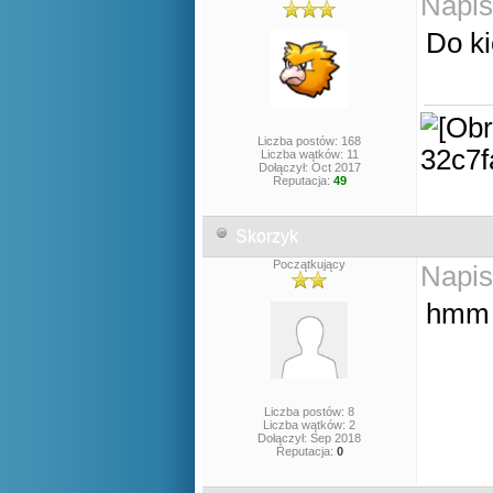
Napis
Do ki
Liczba postów: 168
Liczba wątków: 11
Dołączył: Oct 2017
Reputacja:
49
Skorzyk
Początkujący
Napis
hmm 
Liczba postów: 8
Liczba wątków: 2
Dołączył: Sep 2018
Reputacja:
0