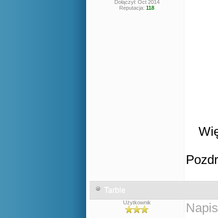
Dołączył: Oct 2014
Reputacja:
118
Wię
Pozd
Tarble
Użytkownik
Napis