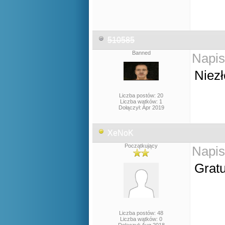
510585
Banned
Napis
Niezł
Liczba postów: 20
Liczba wątków: 1
Dołączył: Apr 2019
XeNoK
Początkujący
Napis
Grat
Liczba postów: 48
Liczba wątków: 0