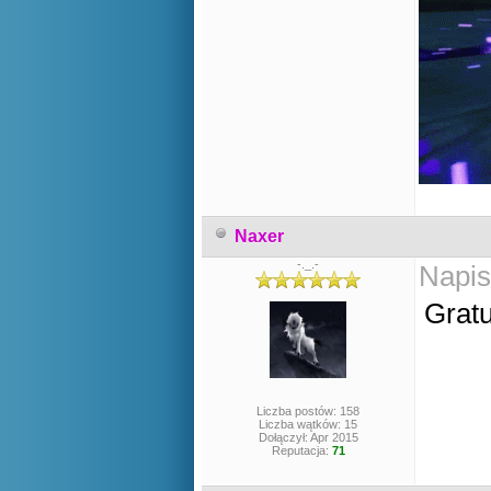
Naxer
-._.-
Napis
Gratu
Liczba postów: 158
Liczba wątków: 15
Dołączył: Apr 2015
Reputacja:
71