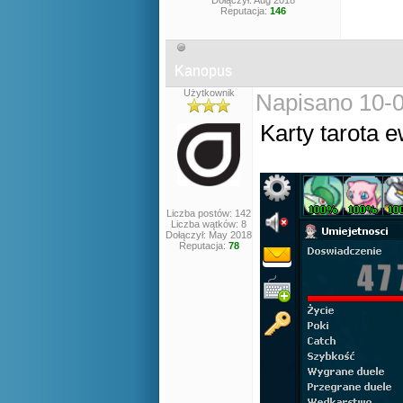
Dołączył: Aug 2018
Reputacja:
146
Kanopus
Użytkownik
Napisano 10-0
Karty tarota 
Liczba postów: 142
Liczba wątków: 8
Dołączył: May 2018
Reputacja:
78