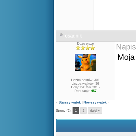
osadnik
Dużo pisze
Napis
Moja
Liczba postów: 301
Liczba wątków: 36
Dołączył: Mar 2015
Reputacja:
457
«
Starszy wątek
|
Nowszy wątek
»
Strony (2):
1
2
dalej »