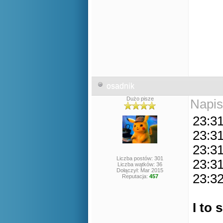
osadnik
Dużo pisze
Napis
23:31
23:3
23:3
Liczba postów: 301
23:31
Liczba wątków: 36
Dołączył: Mar 2015
23:3
Reputacja:
457
I to