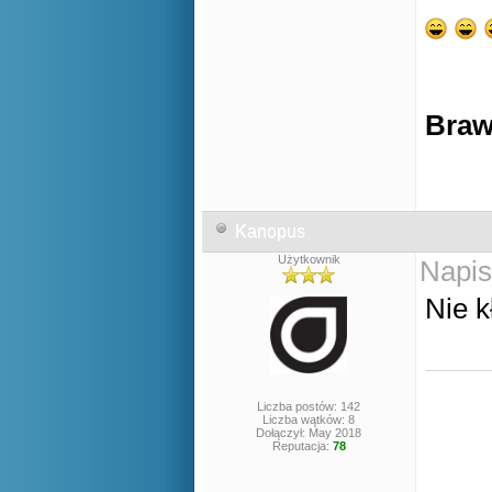
Braw
Kanopus
Użytkownik
Napis
Nie 
Liczba postów: 142
Liczba wątków: 8
Dołączył: May 2018
Reputacja:
78