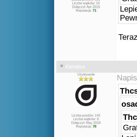
Liczba wątków: 15
Lepi
Dołączył: Apr 2015
Reputacja:
71
Pewn
Tera
Kanopus
Użytkownik
Napis
Thcs
osad
Thc
Liczba postów: 142
Liczba wątków: 8
Dołączył: May 2018
Gra
Reputacja:
78