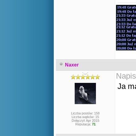
Naxer
-._.-
Napis
Ja m
Liczba postów: 158
Liczba wątków: 15
Dołączył: Apr 2015
Reputacja:
71