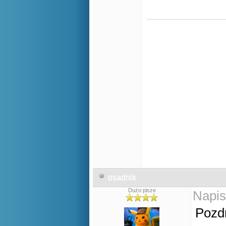
osadnik
Dużo pisze
Napis
Pozdr