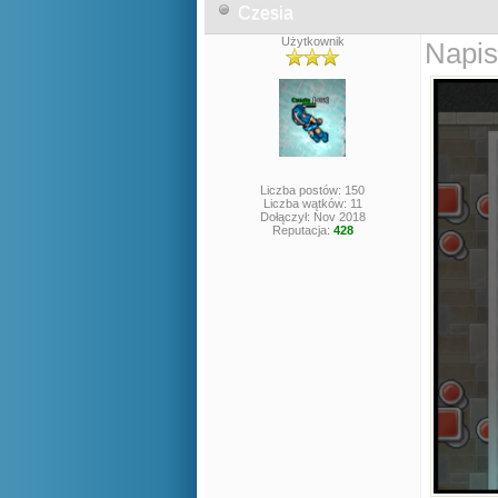
Czesia
Użytkownik
Napis
Liczba postów: 150
Liczba wątków: 11
Dołączył: Nov 2018
Reputacja:
428