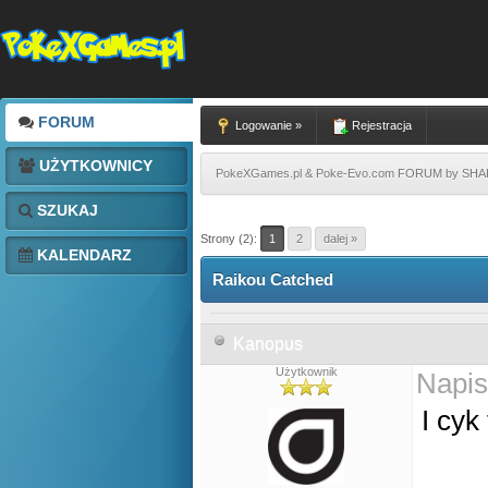
FORUM
Logowanie »
Rejestracja
UŻYTKOWNICY
PokeXGames.pl & Poke-Evo.com FORUM by SH
SZUKAJ
Strony (2):
1
2
dalej »
KALENDARZ
Raikou Catched
Kanopus
Użytkownik
Napis
I cyk