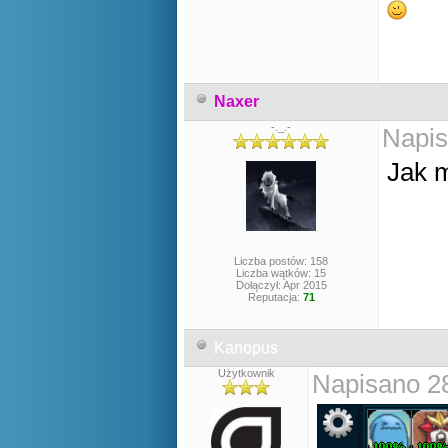
Naxer
-._.-
Napis
Jak m
Liczba postów: 158
Liczba wątków: 15
Dołączył: Apr 2015
Reputacja:
71
Kanopus
Użytkownik
Napisano 2