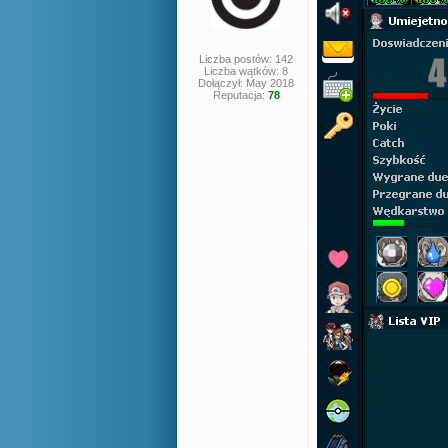
Liczba postów: 142
Liczba wątków: 8
Dołączył: May 2018
Reputacja:
78