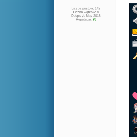
Liczba postów: 142
Liczba wątków: 8
Dołączył: May 2018
Reputacja:
78