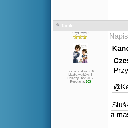
Tarble
Użytkownik
Napis
Kano
Czes
Prz
Liczba postów: 216
Liczba wątków: 5
Dołączył: Apr 2017
Reputacja:
103
@Kan
Siuś
a ma