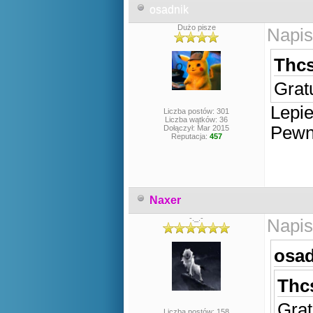
osadnik
Dużo pisze
Napis
Thcs
Grat
Lepie
Liczba postów: 301
Liczba wątków: 36
Pewni
Dołączył: Mar 2015
Reputacja:
457
Naxer
-._.-
Napis
osad
Thcs
Grat
Liczba postów: 158