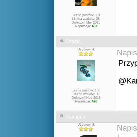
Liczba postów: 301
Liczba wątków: 36
Dołączył: Mar 2015
Reputacja:
457
Czesia
Użytkownik
Napis
Przy
@Kano
Liczba postów: 150
Liczba wątków: 11
Dołączył: Nov 2018
Reputacja:
428
Kanopus
Użytkownik
Napis