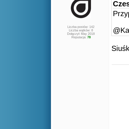
Czes
Przy
Liczba postów: 142
@Kan
Liczba wątków: 8
Dołączył: May 2018
Reputacja:
78
Siuśk