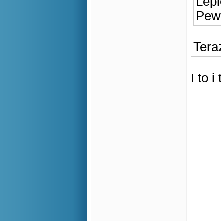
Lepi
Pewn
Tera
I to 