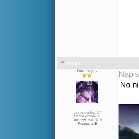
Ayden
Początkujący
Napis
No n
Liczba postów: 17
Liczba wątków: 0
Dołączył: Mar 2019
Reputacja:
8