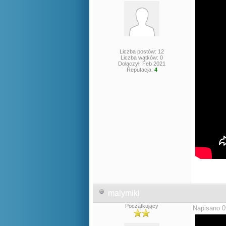
Liczba postów: 12
Liczba wątków: 0
Dołączył: Feb 2021
Reputacja:
4
malymiki
Początkujący
Napisano 0