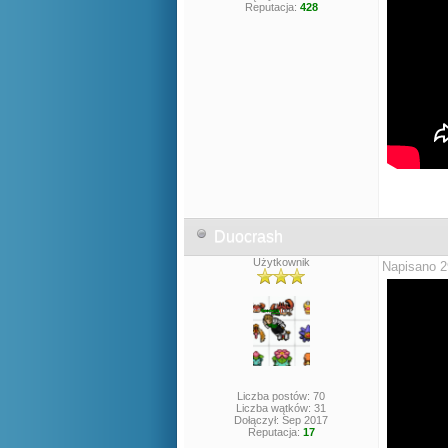
Reputacja:
428
Duocrash
Użytkownik
Napisano 2
Liczba postów: 70
Liczba wątków: 31
Dołączył: Sep 2017
Reputacja:
17