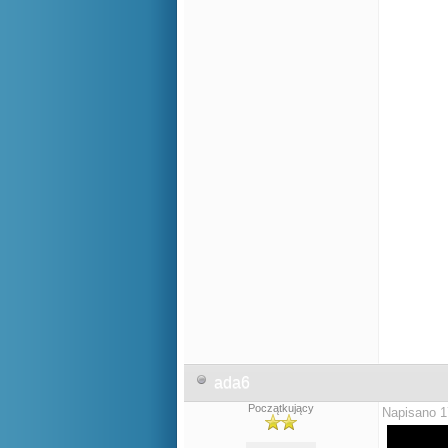
ada6
Początkujący
Napisano 1