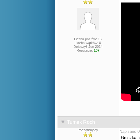
Liczba postów: 16
Liczba wątków: 0
Dołączył: Jun 2014
Reputacja:
107
Tumek Roch
Początkujący
Napisano 0
Gruszka t