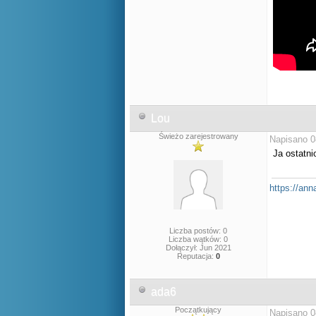
Lou
Świeżo zarejestrowany
Napisano 0
Ja ostatn
https://ann
Liczba postów: 0
Liczba wątków: 0
Dołączył: Jun 2021
Reputacja:
0
ada6
Początkujący
Napisano 0