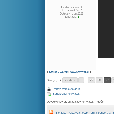
Liczba postów: 3
Liczba wątków: 0
Dołączył: Jun 2021
Reputacja:
3
«
Starszy wątek
|
Nowszy wątek
»
Strony (31):
« wstecz
1
...
25
26
27
Pokaż wersję do druku
Subskrybuj ten wątek
Użytkownicy przeglądający ten wątek: 7 gości
Kontakt
PokeXGames.pl Forum Serwera OT