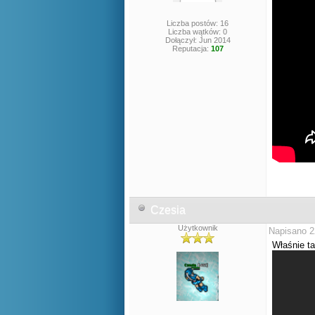
Liczba postów: 16
Liczba wątków: 0
Dołączył: Jun 2014
Reputacja:
107
Czesia
Użytkownik
Napisano 2
Właśnie ta