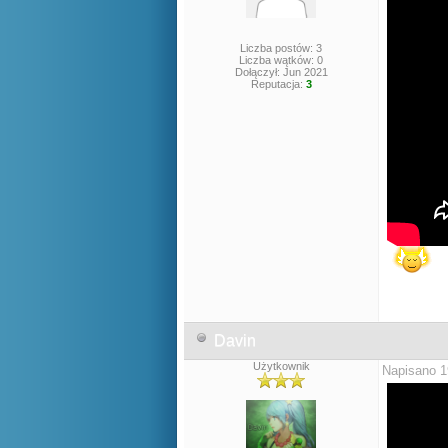
Liczba postów: 3
Liczba wątków: 0
Dołączył: Jun 2021
Reputacja:
3
Davin
Użytkownik
Napisano 1