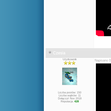
Czesia
Użytkownik
Napisano 0
Liczba postów: 150
Liczba wątków: 11
Dołączył: Nov 2018
Reputacja:
428