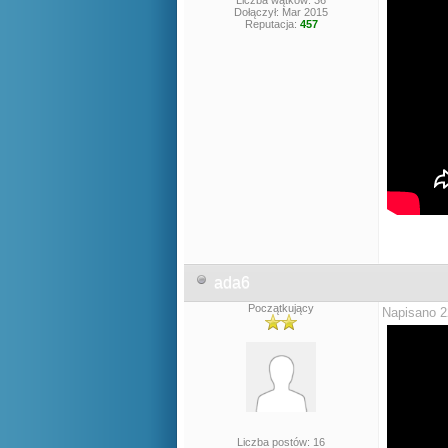
Liczba wątków: 36
Dołączył: Mar 2015
Reputacja:
457
ada6
Początkujący
Napisano 2
Liczba postów: 16