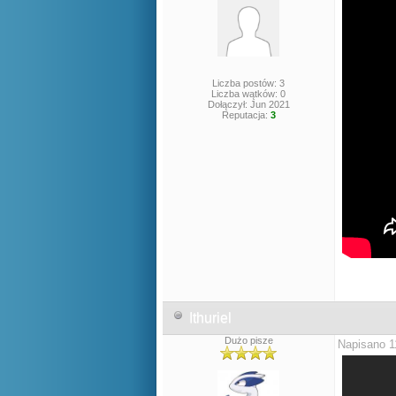
Liczba postów: 3
Liczba wątków: 0
Dołączył: Jun 2021
Reputacja:
3
Ithuriel
Dużo pisze
Napisano 1