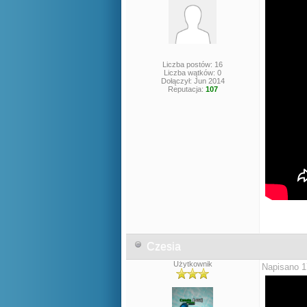
Liczba postów: 16
Liczba wątków: 0
Dołączył: Jun 2014
Reputacja:
107
Czesia
Użytkownik
Napisano 1