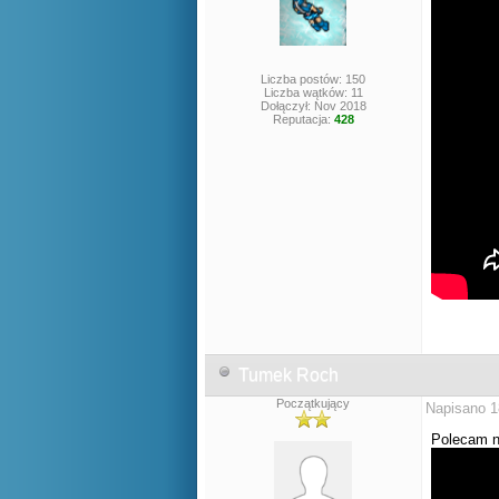
Liczba postów: 150
Liczba wątków: 11
Dołączył: Nov 2018
Reputacja:
428
Tumek Roch
Początkujący
Napisano 1
Polecam n