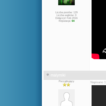
Liczba postów: 129
Liczba wątków: 0
Dołączył: Feb 2016
Reputacja:
64
malymiki
Początkujący
Napisano 1