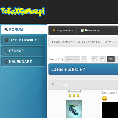
FORUM
Logowanie »
Rejestracja
UŻYTKOWNICY
PokeXGames.pl & Poke-Evo.com FORUM by SH
SZUKAJ
Strony (31):
« wstecz
1
...
25
26
27
KALENDARZ
Czego słuchacie ?
Czesia
Użytkownik
Napisano 1