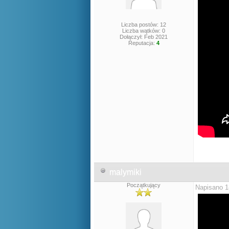
Liczba postów: 12
Liczba wątków: 0
Dołączył: Feb 2021
Reputacja:
4
malymiki
Początkujący
Napisano 1