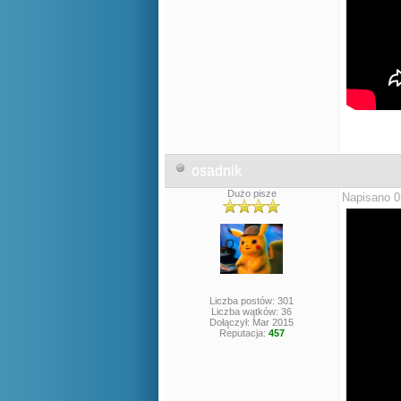
osadnik
Dużo pisze
Napisano 0
Liczba postów: 301
Liczba wątków: 36
Dołączył: Mar 2015
Reputacja:
457