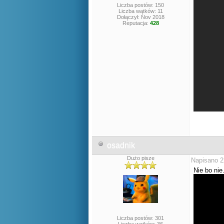
Liczba postów: 150
Liczba wątków: 11
Dołączył: Nov 2018
Reputacja:
428
osadnik
Dużo pisze
Napisano 2
Nie bo nie
Liczba postów: 301