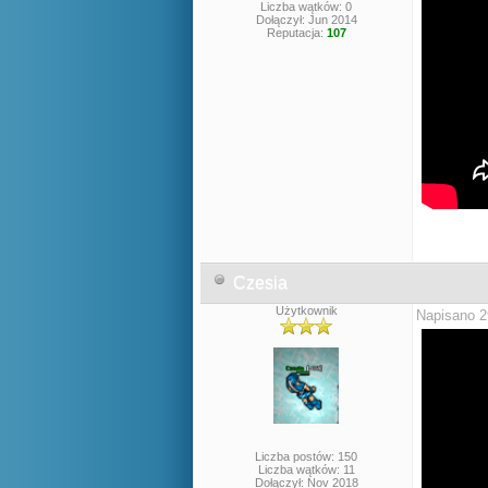
Liczba wątków: 0
Dołączył: Jun 2014
Reputacja:
107
Czesia
Użytkownik
Napisano 2
Liczba postów: 150
Liczba wątków: 11
Dołączył: Nov 2018