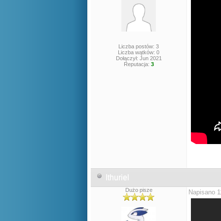
Liczba postów: 3
Liczba wątków: 0
Dołączył: Jun 2021
Reputacja:
3
Ithuriel
Dużo pisze
Napisano 1