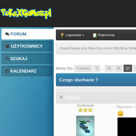
FORUM
Logowanie »
Rejestracja
UŻYTKOWNICY
PokeXGames.pl & Poke-Evo.com FORUM by SH
SZUKAJ
Strony (31):
« wstecz
1
...
25
26
27
KALENDARZ
Czego słuchacie ?
Czesia
Użytkownik
Napisano 1