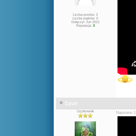
Liczba postów: 3
Liczba wątków: 0
Dołączył: Jun 2021
Reputacja:
3
Davin
Użytkownik
Napisano 1