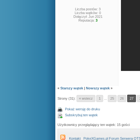
Liczba postów: 3
Liczba wątków: 0
Dołączył: Jun 2021
Reputacja:
3
«
Starszy wątek
|
Nowszy wątek
»
Strony (31):
« wstecz
1
...
25
26
27
Pokaż wersję do druku
Subskrybuj ten wątek
Użytkownicy przeglądający ten wątek: 15 gości
Kontakt
PokeXGames.pl Forum Serwera OT