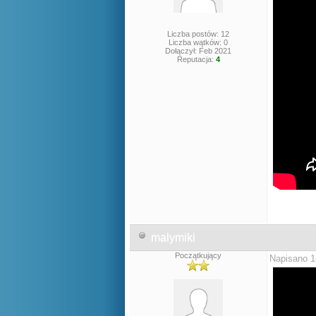
Liczba postów: 12
Liczba wątków: 0
Dołączył: Feb 2021
Reputacja:
4
malymiki
Początkujący
Napisano 1