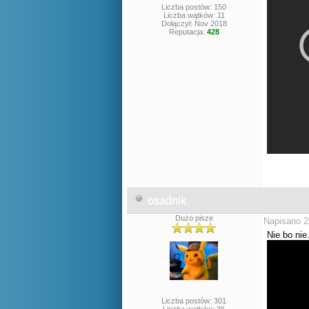
Liczba postów: 150
Liczba wątków: 11
Dołączył: Nov 2018
Reputacja:
428
osadnik
Dużo pisze
Napisano 2
Nie bo nie
Liczba postów: 301