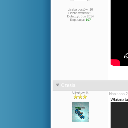
Liczba postów: 16
Liczba wątków: 0
Dołączył: Jun 2014
Reputacja:
107
Czesia
Użytkownik
Napisano 2
Właśnie ta