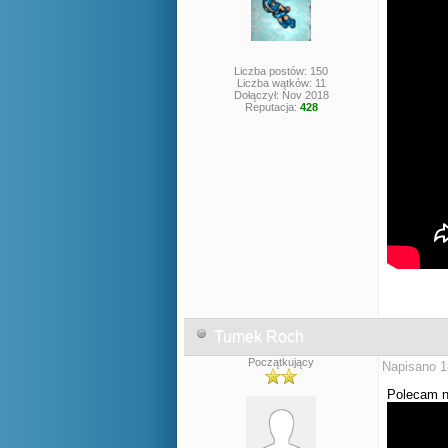
Liczba postów: 150
Liczba wątków: 11
Dołączył: Nov 2018
Reputacja:
428
Tumek Roch
Początkujący
Napisano 1
Polecam n