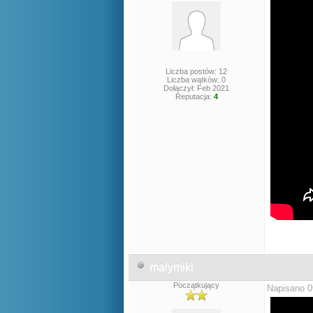
Liczba postów: 12
Liczba wątków: 0
Dołączył: Feb 2021
Reputacja:
4
malymiki
Początkujący
Napisano 0