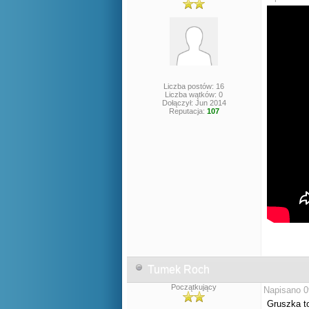
Liczba postów: 16
Liczba wątków: 0
Dołączył: Jun 2014
Reputacja:
107
Tumek Roch
Początkujący
Napisano 0
Gruszka t