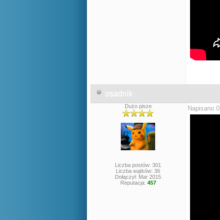
osadnik
Dużo pisze
Napisano 0
Liczba postów: 301
Liczba wątków: 36
Dołączył: Mar 2015
Reputacja:
457