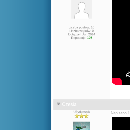
Liczba postów: 16
Liczba wątków: 0
Dołączył: Jun 2014
Reputacja:
107
Czesia
Użytkownik
Napisano 1