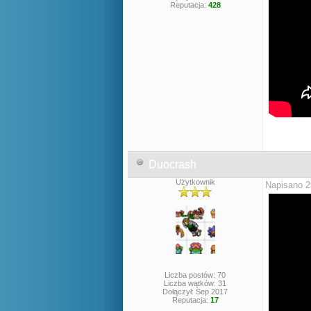
Reputacja:
428
Duocrash
Użytkownik
Napisano 2
Liczba postów: 70
Liczba wątków: 31
Dołączył: Sep 2017
Reputacja:
17