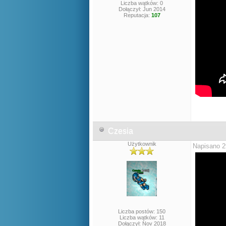
Liczba wątków: 0
Dołączył: Jun 2014
Reputacja:
107
Czesia
Użytkownik
Napisano 2
Liczba postów: 150
Liczba wątków: 11
Dołączył: Nov 2018