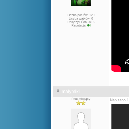
Liczba postów: 129
Liczba wątków: 0
Dołączył: Feb 2016
Reputacja:
64
malymiki
Początkujący
Napisano 1