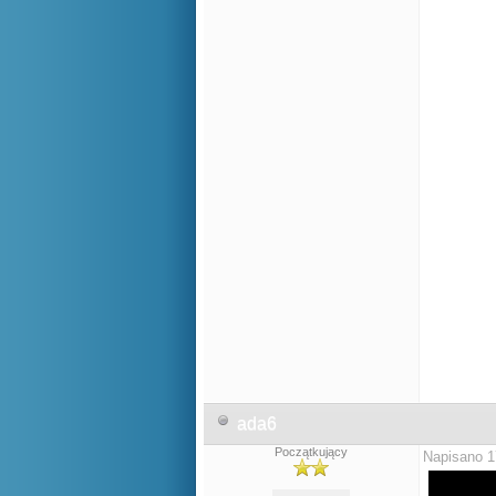
ada6
Początkujący
Napisano 1