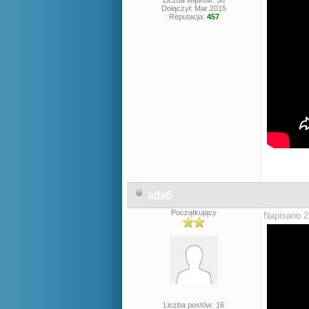
Liczba wątków: 36
Dołączył: Mar 2015
Reputacja:
457
ada6
Początkujący
Napisano 2
Liczba postów: 16