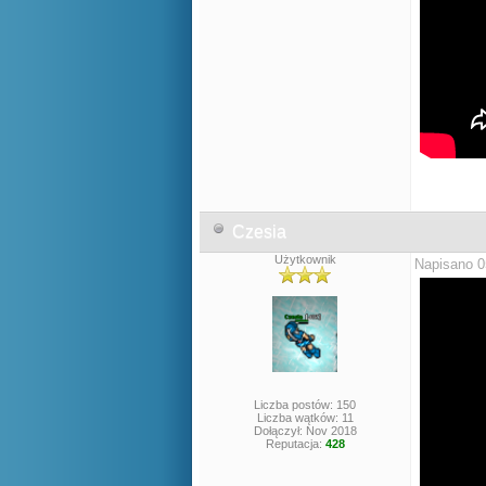
Czesia
Użytkownik
Napisano 0
Liczba postów: 150
Liczba wątków: 11
Dołączył: Nov 2018
Reputacja:
428