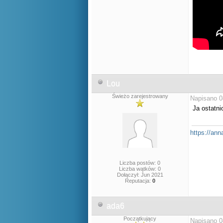
Lou
Świeżo zarejestrowany
Napisano 0
Ja ostatn
https://ann
Liczba postów: 0
Liczba wątków: 0
Dołączył: Jun 2021
Reputacja:
0
ada6
Początkujący
Napisano 0