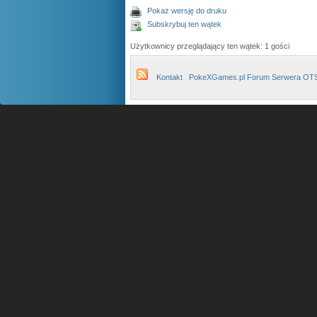
Pokaż wersję do druku
Subskrybuj ten wątek
Użytkownicy przeglądający ten wątek: 1 gości
Kontakt
PokeXGames.pl Forum Serwera OT