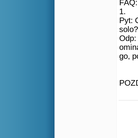
FAQ:
1.
Pyt: 
solo?
Odp: 
ominą
go, p
POZ