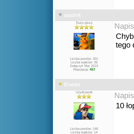
osadnik
Dużo pisze
Napis
Chyba
tego 
Liczba postów: 301
Liczba wątków: 36
Dołączył: Mar 2015
Reputacja:
457
Elveres
Użytkownik
Napis
10 ło
Liczba postów: 146
Liczba wątków: 14