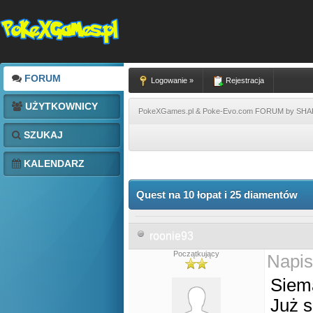
FORUM
Logowanie »
Rejestracja
UŻYTKOWNICY
PokeXGames.pl & Poke-Evo.com FORUM by SH
SZUKAJ
KALENDARZ
Quest na 10 łopat i 25 diamentów
roonie93
Początkujący
Napis
Siem
Już 