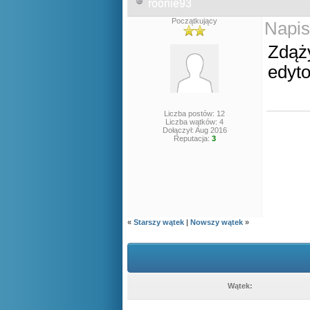
roonie93
Początkujący
Napis
Zdąż
edyt
Liczba postów: 12
Liczba wątków: 4
Dołączył: Aug 2016
Reputacja:
3
«
Starszy wątek
|
Nowszy wątek
»
Wątek: