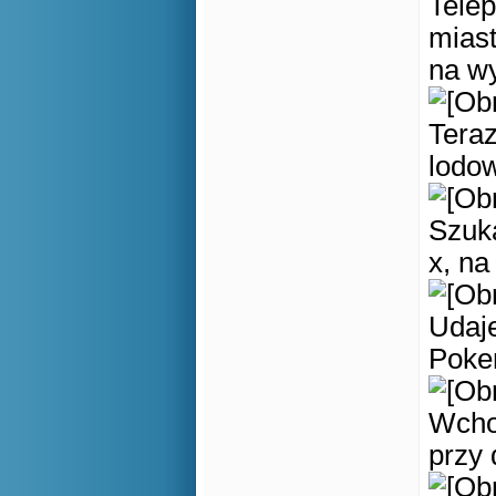
Telep
miast
na w
Tera
lodo
Szuk
x, na
Udaje
Poke
Wchod
przy 