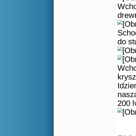
Wcho
drew
Scho
do st
Wcho
krysz
Idzie
nasz
200 lv