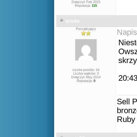
Dołączył: Feb 2015
Reputacja:
115
smoke
Początkujący
Napis
Niest
Owsz
skrzy
Liczba postów: 16
Liczba wątków: 3
20:43
Dołączył: May 2014
Reputacja:
0
Sell 
bronz
Ruby 