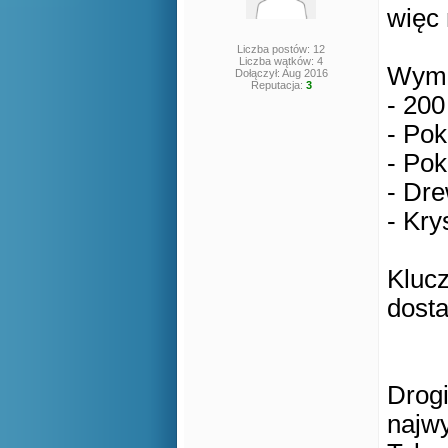
więc 
Liczba postów: 12
Liczba wątków: 4
Wyma
Dołączył: Aug 2016
Reputacja:
3
- 200 
- Po
- Po
- Dre
- Kry
Kluc
dost
Drogi
najwy