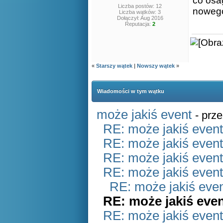
co osag
Liczba postów: 12
nowego 
Liczba wątków: 3
Dołączył: Aug 2016
Reputacja:
2
«
Starszy wątek
|
Nowszy wątek
»
Wiadomości w tym wątku
może jakiś event
- prz
RE: może jakiś event
RE: może jakiś event
RE: może jakiś event
RE: może jakiś event
RE: może jakiś eve
RE: może jakiś eve
RE: może jakiś event