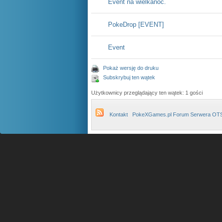
Event na wielkanoc.
PokeDrop [EVENT]
Event
Pokaż wersję do druku
Subskrybuj ten wątek
Użytkownicy przeglądający ten wątek: 1 gości
Kontakt
PokeXGames.pl Forum Serwera OT