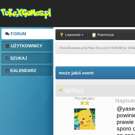
FORUM
Logowanie »
Rejestracja
UŻYTKOWNICY
PokeXGames.pl & Poke-Evo.com FORUM by SH
SZUKAJ
KALENDARZ
może jakiś event
Sp33dy2
Początkujący
Napisa
@yasel
powini
prawie
sporo 